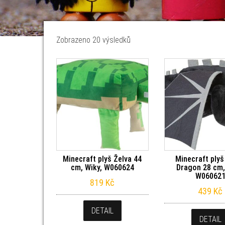
Seřazeno od nejnovějších
Zobrazeno 20 výsledků
Minecraft plyš Želva 44
Minecraft plyš
cm, Wiky, W060624
Dragon 28 cm,
W06062
819
Kč
439
Kč
DETAIL
DETAIL