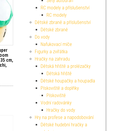
Sety autodráh
RC modely a příslušenství
RC modely
Dětské zbraně a příslušenství
Dětské zbraně
Do vody
Nafukovací míče
uper
Figurky a zvířátka
room
Hračky na zahradu
 35 cm,
chi,
Dětská hřiště a prolézačky
Dětská hřiště
Dětské houpačky a houpadla
Pískoviště a doplňky
Pískoviště
Vodní radovánky
Hračky do vody
Hry na profese a napodobování
Dětské hudební hračky a