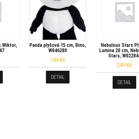
 Wiktor,
Panda plyšová 15 cm, Bino,
Nebulous Stars P
47
W046280
Lumina 20 cm, Neb
Stars, W02284
144
Kč
249
Kč
DETAIL
DETAIL