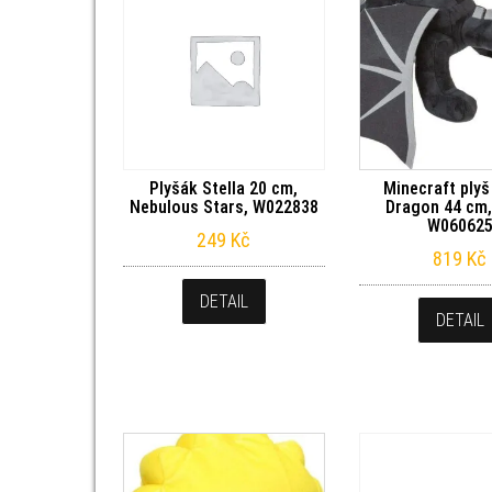
Plyšák Stella 20 cm,
Minecraft plyš
Nebulous Stars, W022838
Dragon 44 cm,
W06062
249
Kč
819
Kč
DETAIL
DETAIL