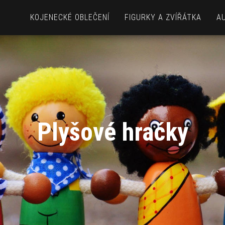
KOJENECKÉ OBLEČENÍ
FIGURKY A ZVÍŘÁTKA
A
Plyšové hračky