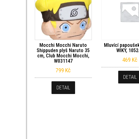
Mocchi Mocchi Naruto
Mluvící papoušek
Shippuden plyš Naruto 35
WIKY, 1052
cm, Club Mocchi Mocchi,
469
Kč
W031147
799
Kč
DETAIL
DETAIL