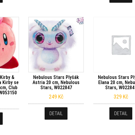
Kirby &
Nebulous Stars Plyšák
Nebulous Stars P
 Kirby se
Astria 20 cm, Nebulous
Elana 20 cm, Neb
 cm, Club
Stars, W022847
Stars, W02284
 W053150
249
Kč
329
Kč
DETAIL
DETAIL