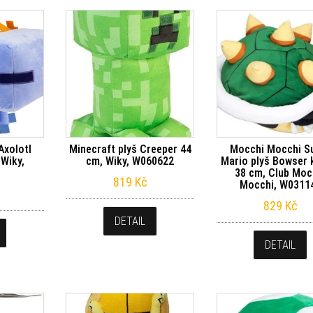
Axolotl
Minecraft plyš Creeper 44
Mocchi Mocchi S
Wiky,
cm, Wiky, W060622
Mario plyš Bowser 
3
38 cm, Club Moc
819
Kč
Mocchi, W0311
829
Kč
DETAIL
DETAIL