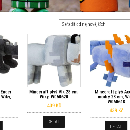
 Ender
Minecraft plyš Vlk 28 cm,
Minecraft plyš Ax
 Wiky,
Wiky, W060620
modrý 28 cm, Wi
1
W060618
439
Kč
439
Kč
DETAIL
DETAIL