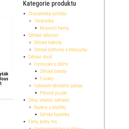
Kategorie produktu
Chovatelské potřeby
Teraristika
Mravenčí farmy
Dětské oblečení
Dětské kalhoty
Dětské kšiltovky a kloboučky
Dětské zboží
Cestování s dětmi
Dětské batohy
lyšák
Fusaky
ulous
1
Vybavení dětského pokoje
Pěnové puzzle
Dílna, stavba, zahrada
Bazény a doplňky
Dětské bazénky
Filmy, knihy, hry
Společenské hry a zábava