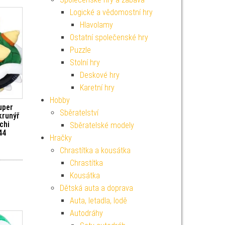
Logické a vědomostní hry
Hlavolamy
Ostatní společenské hry
Puzzle
Stolní hry
Deskové hry
Karetní hry
Hobby
uper
Sběratelství
krunýř
chi
Sběratelské modely
44
Hračky
Chrastítka a kousátka
Chrastítka
Kousátka
Dětská auta a doprava
Auta, letadla, lodě
Autodráhy