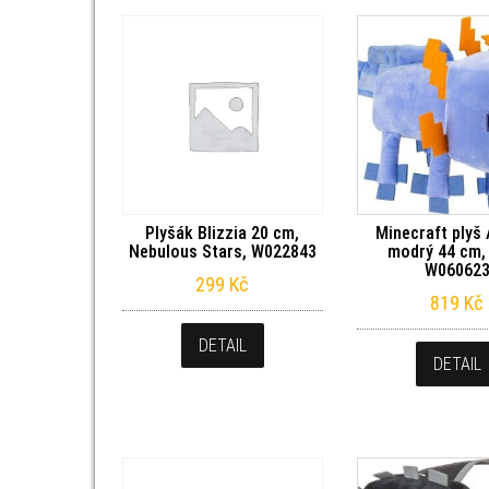
Plyšák Blizzia 20 cm,
Minecraft plyš 
Nebulous Stars, W022843
modrý 44 cm, 
W06062
299
Kč
819
Kč
DETAIL
DETAIL