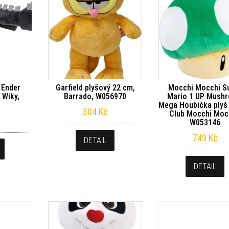
 Ender
Garfield plyšový 22 cm,
Mocchi Mocchi S
 Wiky,
Barrado, W056970
Mario 1 UP Mush
5
Mega Houbička plyš
304
Kč
Club Mocchi Moc
W053146
749
Kč
DETAIL
DETAIL