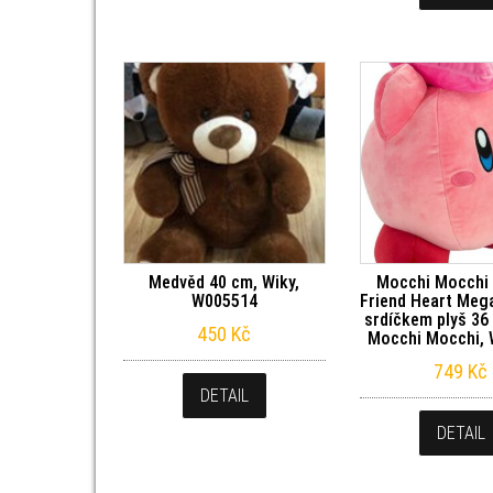
Medvěd 40 cm, Wiky,
Mocchi Mocchi 
W005514
Friend Heart Mega
srdíčkem plyš 36
450
Kč
Mocchi Mocchi,
749
Kč
DETAIL
DETAIL