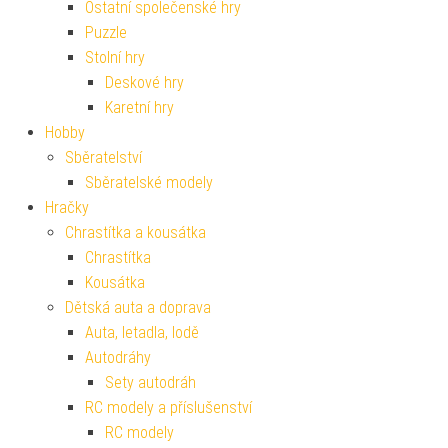
Ostatní společenské hry
Puzzle
Stolní hry
Deskové hry
Karetní hry
Hobby
Sběratelství
Sběratelské modely
Hračky
Chrastítka a kousátka
Chrastítka
Kousátka
Dětská auta a doprava
Auta, letadla, lodě
Autodráhy
Sety autodráh
RC modely a příslušenství
RC modely