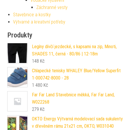
Vodácké vybavení
Záchranné vesty
Stavebnice a kostky
Výtvarné a kreativní potřeby
Produkty
Legíny dívčí jezdecké, s kapsami na zip, Minoti,
SHADES 11, černá - 80/86 | 12-18m
148
Kč
Chlapecké tenisky WHALEY Blue/Yellow Superfit
1-000742-8000 - 28
1 480
Kč
Far Far Land Stavebnice měkká, Far Far Land,
W022268
279
Kč
OKTO Energy Výtvarná modelovací sada sukulenty
v dřevěném rámu 21x21 cm, OKTO, W031040