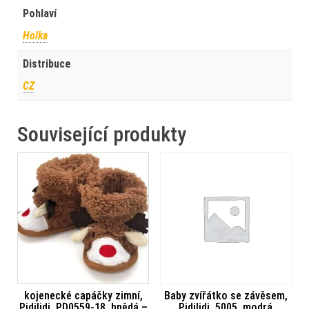
Pohlaví
Holka
Distribuce
CZ
Související produkty
kojenecké capáčky zimní,
Baby zvířátko se závěsem,
Pidilidi, PD0559-18, hnědá –
Pidilidi, 5005, modrá