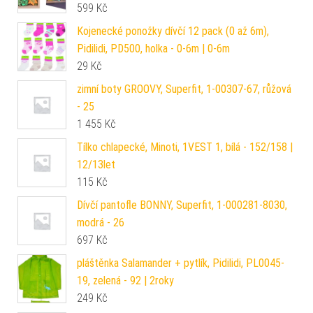
599
Kč
Kojenecké ponožky dívčí 12 pack (0 až 6m),
Pidilidi, PD500, holka - 0-6m | 0-6m
29
Kč
zimní boty GROOVY, Superfit, 1-00307-67, růžová
- 25
1 455
Kč
Tílko chlapecké, Minoti, 1VEST 1, bílá - 152/158 |
12/13let
115
Kč
Dívčí pantofle BONNY, Superfit, 1-000281-8030,
modrá - 26
697
Kč
pláštěnka Salamander + pytlík, Pidilidi, PL0045-
19, zelená - 92 | 2roky
249
Kč