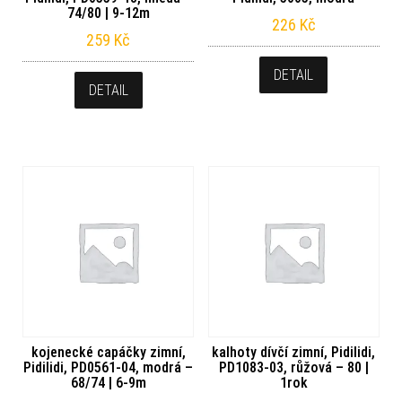
74/80 | 9-12m
226
Kč
259
Kč
DETAIL
DETAIL
kojenecké capáčky zimní,
kalhoty dívčí zimní, Pidilidi,
Pidilidi, PD0561-04, modrá –
PD1083-03, růžová – 80 |
68/74 | 6-9m
1rok