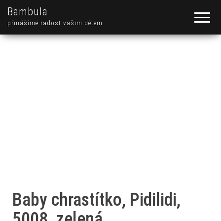
Bambula
přinášíme radost vašim dětem
Baby chrastítko, Pidilidi,
5008, zelená