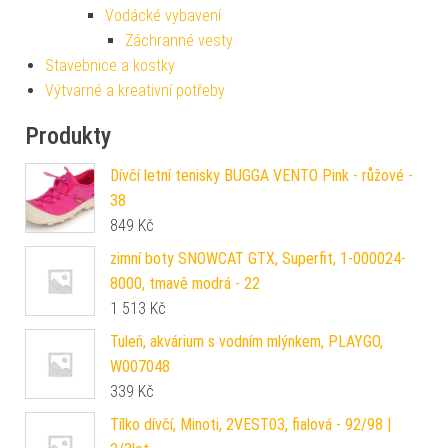
Vodácké vybavení
Záchranné vesty
Stavebnice a kostky
Výtvarné a kreativní potřeby
Produkty
Dívčí letní tenisky BUGGA VENTO Pink - růžové -
38
849
Kč
zimní boty SNOWCAT GTX, Superfit, 1-000024-
8000, tmavě modrá - 22
1 513
Kč
Tuleň, akvárium s vodním mlýnkem, PLAYGO,
W007048
339
Kč
Tílko dívčí, Minoti, 2VEST03, fialová - 92/98 |