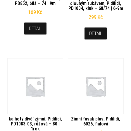
PD852, bílá – 74 | 9m
dlouhým rukávem, Pidilidi,
PD1004, kluk – 68/74 | 6-9m
169
Kč
299
Kč
DETAIL
DETAIL
kalhoty dívčí zimní, Pidilidi,
Zimní fusak plus, Pidilidi,
PD1083-03, růžová – 80 |
6026, fialová
1rok