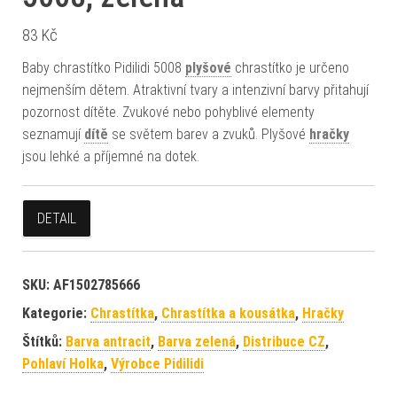
83
Kč
Baby chrastítko Pidilidi 5008
plyšové
chrastítko je určeno
nejmenším dětem. Atraktivní tvary a intenzivní barvy přitahují
pozornost dítěte. Zvukové nebo pohyblivé elementy
seznamují
dítě
se světem barev a zvuků. Plyšové
hračky
jsou lehké a příjemné na dotek.
DETAIL
SKU:
AF1502785666
Kategorie:
Chrastítka
,
Chrastítka a kousátka
,
Hračky
Štítků:
Barva antracit
,
Barva zelená
,
Distribuce CZ
,
Pohlaví Holka
,
Výrobce Pidilidi