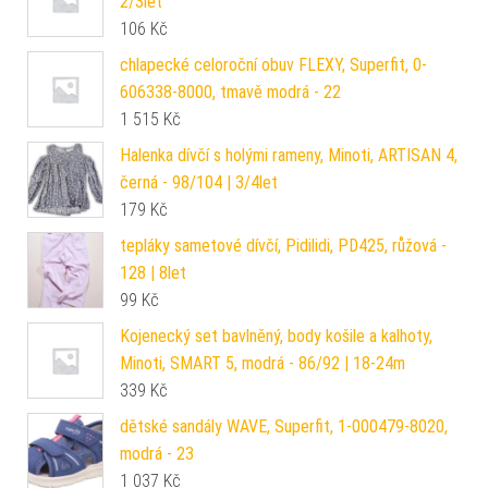
2/3let
106
Kč
chlapecké celoroční obuv FLEXY, Superfit, 0-
606338-8000, tmavě modrá - 22
1 515
Kč
Halenka dívčí s holými rameny, Minoti, ARTISAN 4,
černá - 98/104 | 3/4let
179
Kč
tepláky sametové dívčí, Pidilidi, PD425, růžová -
128 | 8let
99
Kč
Kojenecký set bavlněný, body košile a kalhoty,
Minoti, SMART 5, modrá - 86/92 | 18-24m
339
Kč
dětské sandály WAVE, Superfit, 1-000479-8020,
modrá - 23
1 037
Kč