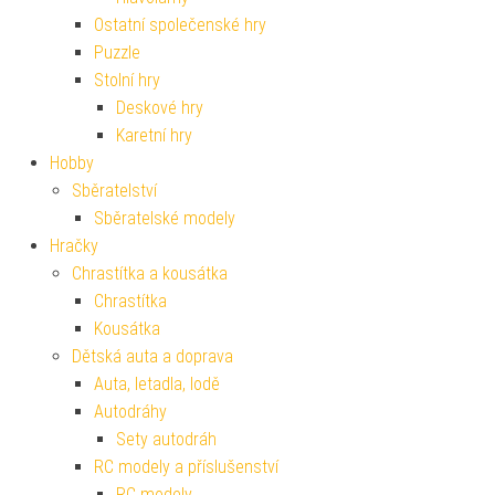
Ostatní společenské hry
Puzzle
Stolní hry
Deskové hry
Karetní hry
Hobby
Sběratelství
Sběratelské modely
Hračky
Chrastítka a kousátka
Chrastítka
Kousátka
Dětská auta a doprava
Auta, letadla, lodě
Autodráhy
Sety autodráh
RC modely a příslušenství
RC modely