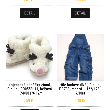
DETAIL
DETAIL
kojenecké capáčky zimní,
rifle laclové dívčí, Pidilidi,
Pidilidi, PD0559-11, béžová
PD703, modrá – 122/128 |
– 74/80 | 9-12m
7/8let
259
Kč
200
Kč