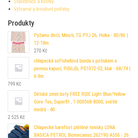
Stavebnice a kostky
Výtvarné a kreativní potřeby
Produkty
Pyžamo dívčí, Minoti, TG PYJ 26, Holka - 80/86 |
12-18m
270
Kč
chlapecká softshellová bunda s potiskem a
pevnou kapucí, PiDiLiDi, PD1072-02, kluk - 68/74 |
6-9m
799
Kč
Dětské zimní boty FREE RIDE Light Blue/Yellow
Gore-Tex, Superfit , 1-000568-8000, světlé
modrá - 40
2 525
Kč
Chlapecké barefoot plátěné tenisky LONA
BASICA PETROL Biomecanisc 262190-A556 - 26