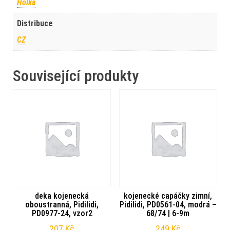
Holka
Distribuce
CZ
Související produkty
deka kojenecká
kojenecké capáčky zimní,
oboustranná, Pidilidi,
Pidilidi, PD0561-04, modrá –
PD0977-24, vzor2
68/74 | 6-9m
207
Kč
249
Kč