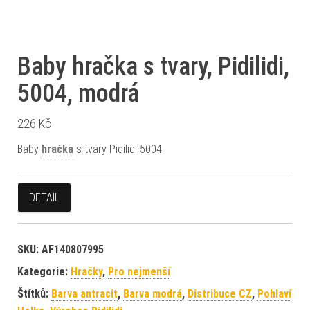
Baby hračka s tvary, Pidilidi,
5004, modrá
226
Kč
Baby
hračka
s tvary Pidilidi 5004
DETAIL
SKU:
AF140807995
Kategorie:
Hračky
,
Pro nejmenší
Štítků:
Barva antracit
,
Barva modrá
,
Distribuce CZ
,
Pohlaví