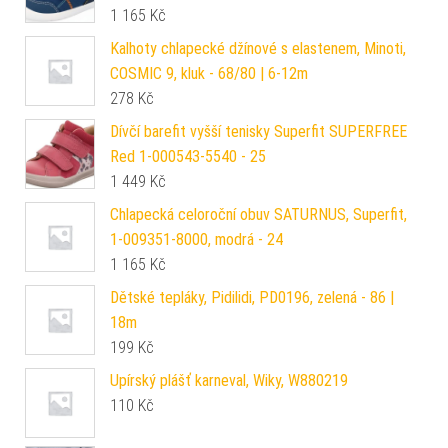
1 165
Kč
Kalhoty chlapecké džínové s elastenem, Minoti,
COSMIC 9, kluk - 68/80 | 6-12m
278
Kč
Dívčí barefit vyšší tenisky Superfit SUPERFREE
Red 1-000543-5540 - 25
1 449
Kč
Chlapecká celoroční obuv SATURNUS, Superfit,
1-009351-8000, modrá - 24
1 165
Kč
Dětské tepláky, Pidilidi, PD0196, zelená - 86 |
18m
199
Kč
Upírský plášť karneval, Wiky, W880219
110
Kč