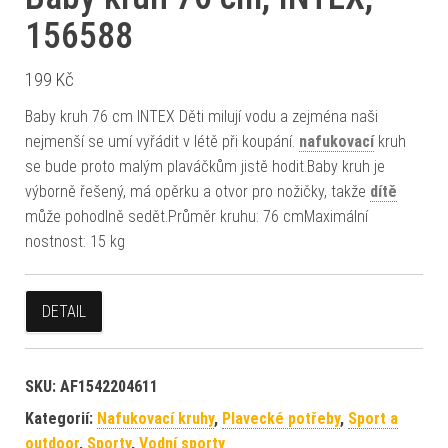
156588
199
Kč
Baby kruh 76 cm INTEX Děti milují vodu a zejména naši
nejmenší se umí vyřádit v létě při koupání.
nafukovací
kruh
se bude proto malým plaváčkům jistě hodit.Baby kruh je
výborně řešený, má opěrku a otvor pro nožičky, takže
dítě
může pohodlně sedět.Průměr kruhu: 76 cmMaximální
nostnost: 15 kg
DETAIL
SKU:
AF1542204611
Kategorií:
Nafukovací kruhy
,
Plavecké potřeby
,
Sport a
outdoor
,
Sporty
,
Vodní sporty