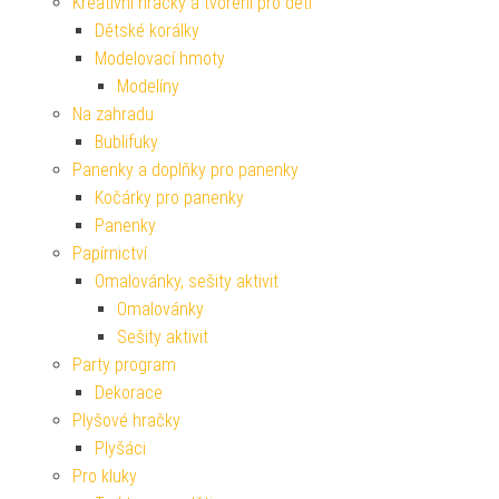
Kreativní hračky a tvoření pro děti
Dětské korálky
Modelovací hmoty
Modelíny
Na zahradu
Bublifuky
Panenky a doplňky pro panenky
Kočárky pro panenky
Panenky
Papírnictví
Omalovánky, sešity aktivit
Omalovánky
Sešity aktivit
Party program
Dekorace
Plyšové hračky
Plyšáci
Pro kluky