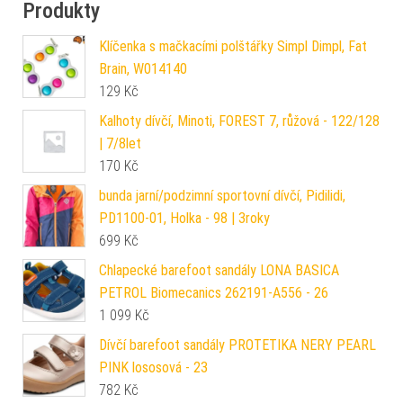
Produkty
Klíčenka s mačkacími polštářky Simpl Dimpl, Fat
Brain, W014140
129
Kč
Kalhoty dívčí, Minoti, FOREST 7, růžová - 122/128
| 7/8let
170
Kč
bunda jarní/podzimní sportovní dívčí, Pidilidi,
PD1100-01, Holka - 98 | 3roky
699
Kč
Chlapecké barefoot sandály LONA BASICA
PETROL Biomecanics 262191-A556 - 26
1 099
Kč
Dívčí barefoot sandály PROTETIKA NERY PEARL
PINK lososová - 23
782
Kč