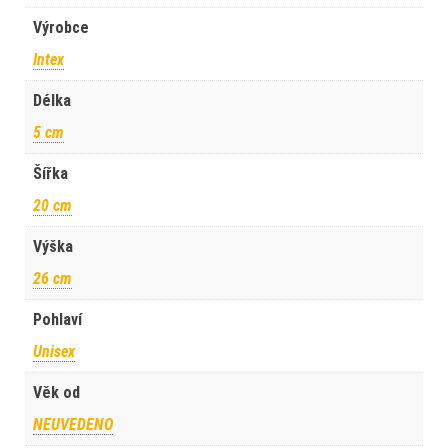
Výrobce
Intex
Délka
5 cm
Šířka
20 cm
Výška
26 cm
Pohlaví
Unisex
Věk od
NEUVEDENO