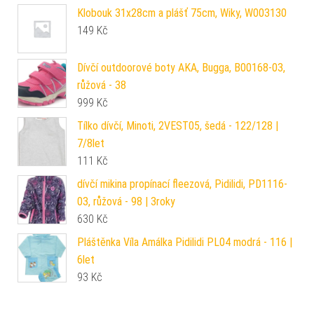
Klobouk 31x28cm a plášť 75cm, Wiky, W003130
149
Kč
Dívčí outdoorové boty AKA, Bugga, B00168-03,
růžová - 38
999
Kč
Tílko dívčí, Minoti, 2VEST05, šedá - 122/128 |
7/8let
111
Kč
dívčí mikina propínací fleezová, Pidilidi, PD1116-
03, růžová - 98 | 3roky
630
Kč
Pláštěnka Víla Amálka Pidilidi PL04 modrá - 116 |
6let
93
Kč