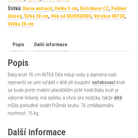
Štítků:
Barva antracit
,
Délka 5 cm
,
Distribuce CZ
,
Pohlaví
Unisex
,
Šířka 20 cm
,
Věk od NEUVEDENO
,
Výrobce INTEX
,
Výška 26 cm
Popis
Další informace
Popis
Baby kruh 76 cm INTEX Děti milují vodu a zejména naši
nejmenší se umí vyřádit v létě při koupání.
nafukovací
kruh
se bude proto malým plaváčkům jistě hodit.Baby kruh je
výborně řešený, má opěrku a otvor pro nožičky, takže
dítě
může pohodlně sedět.Průměr kruhu: 76 cmMaximální
nostnost: 15 kg
Další informace