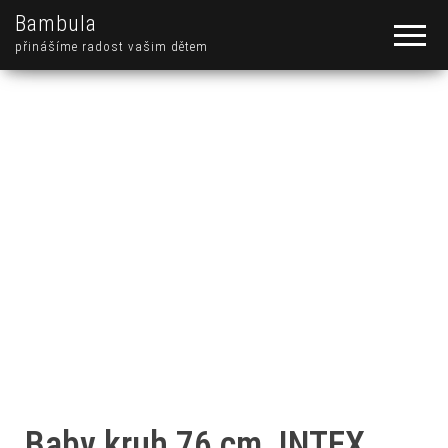
Bambula
přinášíme radost vašim dětem
Baby kruh 76 cm, INTEX,