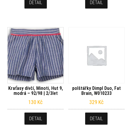
DETAIL
DETAIL
Kraťasy dívčí, Minoti, Hut 9,
polštářky Dimpl Duo, Fat
modrá – 92/98 | 2/3let
Brain, W010233
130
Kč
329
Kč
DETAIL
DETAIL