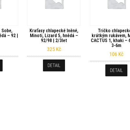
, Sobe,
Kraťasy chlapecké lněné,
Tričko chlapeck
dá – 92 |
Minoti, Lizard 5, hnědá –
krátkým rukávem, M
92/98 | 2/3let
CACTUS 1, khaki – 6
3-6m
325
Kč
106
Kč
DETAIL
DETAIL