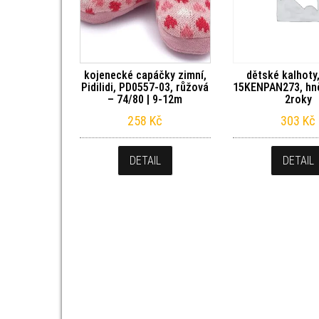
kojenecké capáčky zimní,
dětské kalhoty
Pidilidi, PD0557-03, růžová
15KENPAN273, hně
– 74/80 | 9-12m
2roky
258
Kč
303
Kč
DETAIL
DETAIL