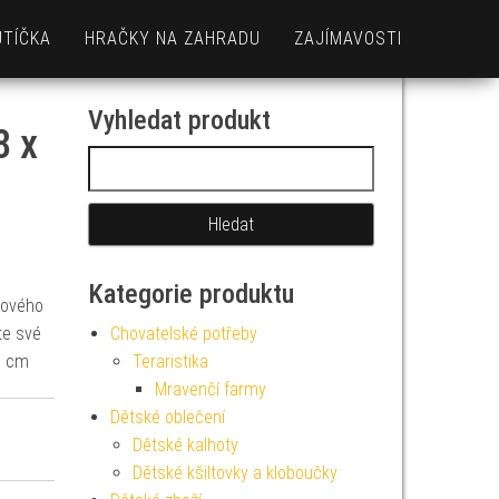
UTÍČKA
HRAČKY NA ZAHRADU
ZAJÍMAVOSTI
Vyhledat produkt
8 x
Vyhledávání
Kategorie produktu
hového
te své
Chovatelské potřeby
1 cm
Teraristika
Mravenčí farmy
Dětské oblečení
Dětské kalhoty
Dětské kšiltovky a kloboučky