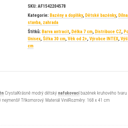
SKU:
AF1542204578
Kategorie:
Bazény a doplňky
,
Dětské bazénky
,
Dílna
stavba, zahrada
Štítků:
Barva antracit
,
Délka 7 cm
,
Distribuce CZ
,
Po
Unisex
,
Šířka 30 cm
,
Věk od 2+
,
Výrobce INTEX
,
Výš
cm
én
CrystalKrásně modrý dětský
nafukovací
bazének kruhového tvaru
 nejmenší! Tříkomorový. Materiál VinilRozměry: 168 x 41 cm