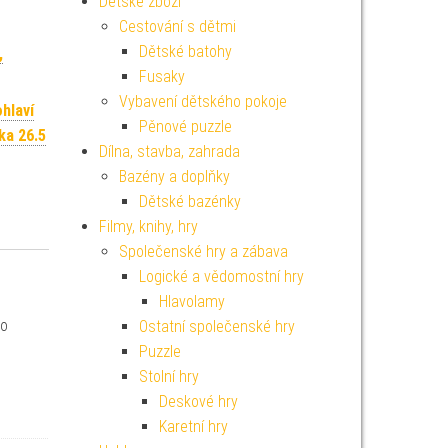
Dětské zboží
Cestování s dětmi
Dětské batohy
,
Fusaky
Vybavení dětského pokoje
hlaví
Pěnové puzzle
ka 26.5
Dílna, stavba, zahrada
Bazény a doplňky
Dětské bazénky
Filmy, knihy, hry
Společenské hry a zábava
Logické a vědomostní hry
Hlavolamy
 o
Ostatní společenské hry
Puzzle
Stolní hry
Deskové hry
Karetní hry