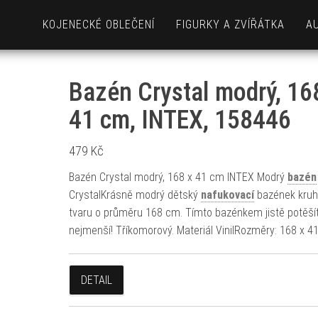
KOJENECKÉ OBLEČENÍ
FIGURKY A ZVÍŘÁTKA
A
Bazén Crystal modrý, 16
41 cm, INTEX, 158446
479
Kč
Bazén Crystal modrý, 168 x 41 cm INTEX Modrý
bazén
CrystalKrásně modrý dětský
nafukovací
bazének kru
tvaru o průměru 168 cm. Tímto bazénkem jistě potěší
nejmenší! Tříkomorový. Materiál VinilRozměry: 168 x 4
DETAIL