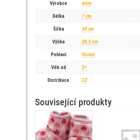
Výrobce
Intex
Délka
7 cm
Šířka
30 cm
Výška
26.5 cm
Pohlaví
Unisex
Věk od
2+
Distribuce
CZ
Související produkty