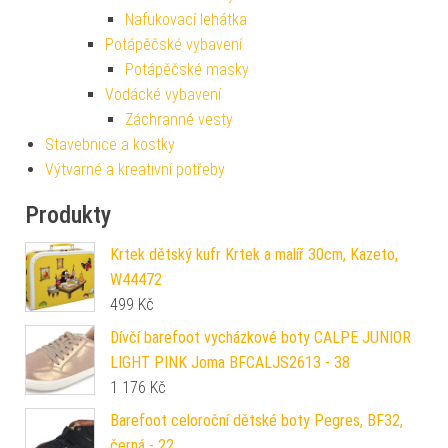
Nafukovací lehátka
Potápěčské vybavení
Potápěčské masky
Vodácké vybavení
Záchranné vesty
Stavebnice a kostky
Výtvarné a kreativní potřeby
Produkty
Krtek dětský kufr Krtek a malíř 30cm, Kazeto,
W44472
499
Kč
Dívčí barefoot vycházkové boty CALPE JUNIOR
LIGHT PINK Joma BFCALJS2613 - 38
1 176
Kč
Barefoot celoroční dětské boty Pegres, BF32,
černá - 22