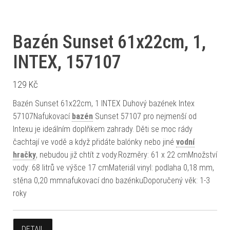
Bazén Sunset 61x22cm, 1,
INTEX, 157107
129
Kč
Bazén Sunset 61x22cm, 1 INTEX Duhový bazének Intex
57107Nafukovací
bazén
Sunset 57107 pro nejmenší od
Intexu je ideálním doplňkem zahrady. Děti se moc rády
čachtají ve vodě a když přidáte balónky nebo jiné
vodní
hračky
, nebudou již chtít z vody.Rozměry: 61 x 22 cmMnožství
vody: 68 litrů ve výšce 17 cmMateriál vinyl: podlaha 0,18 mm,
stěna 0,20 mmnafukovací dno bazénkuDoporučený věk: 1-3
roky
DETAIL