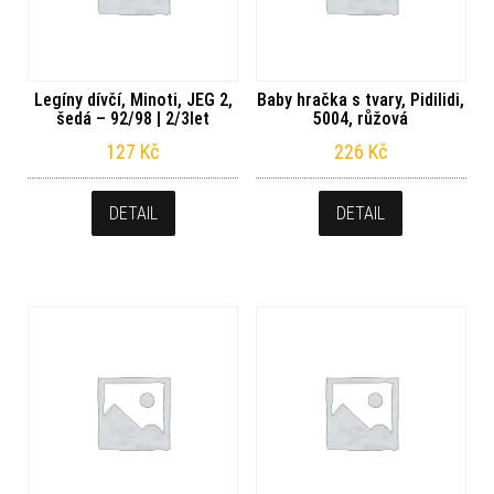
Legíny dívčí, Minoti, JEG 2,
Baby hračka s tvary, Pidilidi,
šedá – 92/98 | 2/3let
5004, růžová
127
Kč
226
Kč
DETAIL
DETAIL