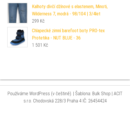
Kalhoty dívčí džínové s elastenem, Minoti,
Wilderness 7, modrá - 98/104 | 3/4let
299
Kč
Chlapecké zimní barefoot boty PRO-tex
Protetika - NUT BLUE - 36
1 501
Kč
Používáme WordPress (v češtině).
|
Šablona: Bulk Shop
| ACIT
s.r.o. Chodovská 228/3 Praha 4 IČ: 26454424