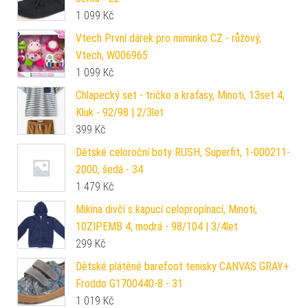
1 099
Kč
Vtech První dárek pro miminko CZ - růžový,
Vtech, W006965
1 099
Kč
Chlapecký set - tričko a kraťasy, Minoti, 13set 4,
Kluk - 92/98 | 2/3let
399
Kč
Dětské celoroční boty RUSH, Superfit, 1-000211-
2000, šedá - 34
1 479
Kč
Mikina divčí s kapucí celopropínací, Minoti,
10ZIPEMB 4, modrá - 98/104 | 3/4let
299
Kč
Dětské plátěné barefoot tenisky CANVAS GRAY+
Froddo G1700440-8 - 31
1 019
Kč