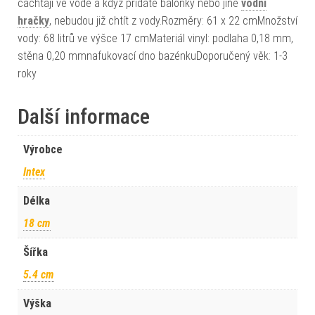
čachtají ve vodě a když přidáte balónky nebo jiné
vodní
hračky
, nebudou již chtít z vody.Rozměry: 61 x 22 cmMnožství
vody: 68 litrů ve výšce 17 cmMateriál vinyl: podlaha 0,18 mm,
stěna 0,20 mmnafukovací dno bazénkuDoporučený věk: 1-3
roky
Další informace
Výrobce
Intex
Délka
18 cm
Šířka
5.4 cm
Výška