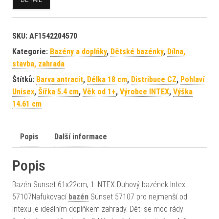
SKU:
AF1542204570
Kategorie:
Bazény a doplňky
,
Dětské bazénky
,
Dílna,
stavba, zahrada
Štítků:
Barva antracit
,
Délka 18 cm
,
Distribuce CZ
,
Pohlaví
Unisex
,
Šířka 5.4 cm
,
Věk od 1+
,
Výrobce INTEX
,
Výška
14.61 cm
Popis
Další informace
Popis
Bazén Sunset 61x22cm, 1 INTEX Duhový bazének Intex
57107Nafukovací
bazén
Sunset 57107 pro nejmenší od
Intexu je ideálním doplňkem zahrady. Děti se moc rády