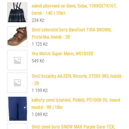
sukně plisovaná se šlemi, Sobe, 15KKGETK167,
černá - 140 | 10let
234
Kč
Dívčí celoroční boty Barefoot TIRA BROWN,
Protetika, hnědá - 28
1 125
Kč
Hra Match Super Mario, W018328
549
Kč
Dívčí kozačky AILEEN, Ricosta, 27293-383, hnědá
- 28
1 199
Kč
kalhoty zimní lyžařské, Pidilidi, PD1008-35, tmavě
modrá - 98 | 18m
1 049
Kč
Dívčí zimní boty SNOW MAX Purple Gore-TEX,