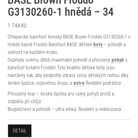
BASE Brown Froddo
G3130260-1 hnědá – 34
1 744
Kč
Chlapecké barefoot tenisky BASE Brown Froddo G3130260-1 v
hnědé barvě Froddo Barefoot BASE dětské
boty
– pohodlí a
volnost na každém kroku
Dopřejte svému dítěti maximální pohodlí a přirozený
pohyb
s
barefoot botami Froddo! Tyto kvalitní dětské boty jsou
navrženy tak, aby podpořily zdravý vývoj dětských nohou díky
široké špičce, nulovému dropu a
extra
flexibilní podrážce.
Přirozený tvar – široká špička pro volný pohyb prstů a
stabilitu při chůzi
Bezpečnost a pohodlí – ultra lehká, flexibilní a neklouzavá…
DETAIL