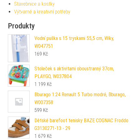
Stavebnice a kostky
Výtvarné a kreativní potřeby
Produkty
Vodní puška s 15 tryskami 55,5 cm, Wiky,
W047751
169
Kč
Stoleček s aktivitami oboustranný 37cm,
PLAYGO, W037804
1 199
Kč
Bburago 1:24 Renault 5 Turbo modré, Bburago,
W007358
599
Kč
Dětské barefoot tenisky BAZE COGNAC Froddo
G3130271-13 - 29
1 679
Kč