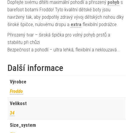
Dopřejte svému dítěti maximální pohodlí a přirozený
pohyb
s
barefoot botami Froddo! Tyto kvalitní dětské boty jsou
navrženy tak, aby podpořily zdravý vývoj dětských nohou díky
široké špičce, nulovému dropu a
extra
flexibilní podrážce.
Přirozený tvar – široká špička pro volný pohyb prstů a
stabilitu při chůzi
Bezpečnost a pohodlí – ultra lehká, flexibilní a neklouzavá…
Další informace
Výrobce
Froddo
Velikost
34
Size_system