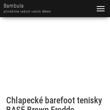
Bambula
přinášíme radost vašim dětem
Chlapecké barefoot tenisky