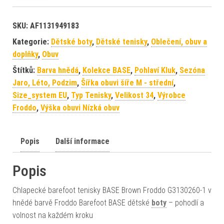
SKU:
AF1131949183
Kategorie:
Dětské boty
,
Dětské tenisky
,
Oblečení, obuv a
doplňky
,
Obuv
Štítků:
Barva hnědá
,
Kolekce BASE
,
Pohlaví Kluk
,
Sezóna
Jaro, Léto, Podzim
,
Šířka obuvi šíře M - střední
,
Size_system EU
,
Typ Tenisky
,
Velikost 34
,
Výrobce
Froddo
,
Výška obuvi Nízká obuv
Popis
Další informace
Popis
Chlapecké barefoot tenisky BASE Brown Froddo G3130260-1 v
hnědé barvě Froddo Barefoot BASE dětské
boty
– pohodlí a
volnost na každém kroku