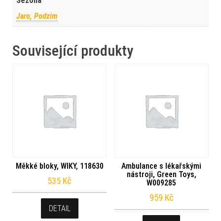
Sezóna
Jaro, Podzim
Související produkty
Měkké bloky, WIKY, 118630
Ambulance s lékařskými
nástroji, Green Toys,
535
Kč
W009285
959
Kč
DETAIL