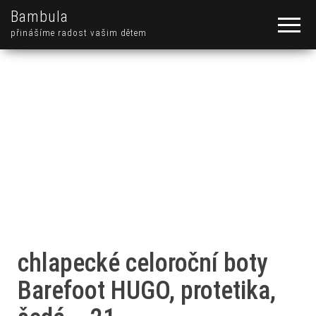
Bambula
přinášíme radost vašim dětem
chlapecké celoroční boty
Barefoot HUGO, protetika,