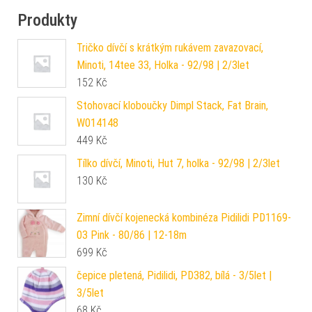
Produkty
Tričko dívčí s krátkým rukávem zavazovací,
Minoti, 14tee 33, Holka - 92/98 | 2/3let
152
Kč
Stohovací kloboučky Dimpl Stack, Fat Brain,
W014148
449
Kč
Tílko dívčí, Minoti, Hut 7, holka - 92/98 | 2/3let
130
Kč
Zimní dívčí kojenecká kombinéza Pidilidi PD1169-
03 Pink - 80/86 | 12-18m
699
Kč
čepice pletená, Pidilidi, PD382, bílá - 3/5let |
3/5let
68
Kč