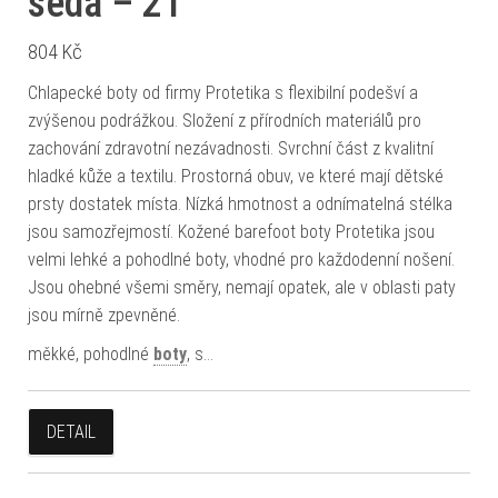
šedá – 21
804
Kč
Chlapecké boty od firmy Protetika s flexibilní podešví a
zvýšenou podrážkou. Složení z přírodních materiálů pro
zachování zdravotní nezávadnosti. Svrchní část z kvalitní
hladké kůže a textilu. Prostorná obuv, ve které mají dětské
prsty dostatek místa. Nízká hmotnost a odnímatelná stélka
jsou samozřejmostí. Kožené barefoot boty Protetika jsou
velmi lehké a pohodlné boty, vhodné pro každodenní nošení.
Jsou ohebné všemi směry, nemají opatek, ale v oblasti paty
jsou mírně zpevněné.
měkké, pohodlné
boty
, s…
DETAIL