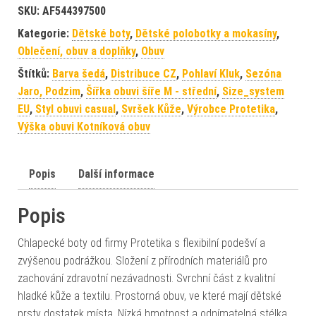
SKU:
AF544397500
Kategorie:
Dětské boty
,
Dětské polobotky a mokasíny
,
Oblečení, obuv a doplňky
,
Obuv
Štítků:
Barva šedá
,
Distribuce CZ
,
Pohlaví Kluk
,
Sezóna
Jaro, Podzim
,
Šířka obuvi šíře M - střední
,
Size_system
EU
,
Styl obuvi casual
,
Svršek Kůže
,
Výrobce Protetika
,
Výška obuvi Kotníková obuv
Popis
Další informace
Popis
Chlapecké boty od firmy Protetika s flexibilní podešví a
zvýšenou podrážkou. Složení z přírodních materiálů pro
zachování zdravotní nezávadnosti. Svrchní část z kvalitní
hladké kůže a textilu. Prostorná obuv, ve které mají dětské
prsty dostatek místa. Nízká hmotnost a odnímatelná stélka