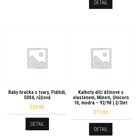
DETAIL
Baby hračka s tvary, Pidilidi,
Kalhoty díčí džínové s
5004, růžová
elastenem, Minoti, Unicorn
10, modrá – 92/98 | 2/3let
226
Kč
273
Kč
DETAIL
DETAIL