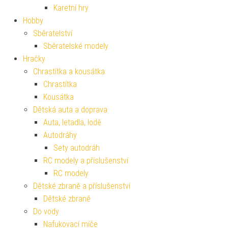
Karetní hry
Hobby
Sběratelství
Sběratelské modely
Hračky
Chrastítka a kousátka
Chrastítka
Kousátka
Dětská auta a doprava
Auta, letadla, lodě
Autodráhy
Sety autodráh
RC modely a příslušenství
RC modely
Dětské zbraně a příslušenství
Dětské zbraně
Do vody
Nafukovací míče