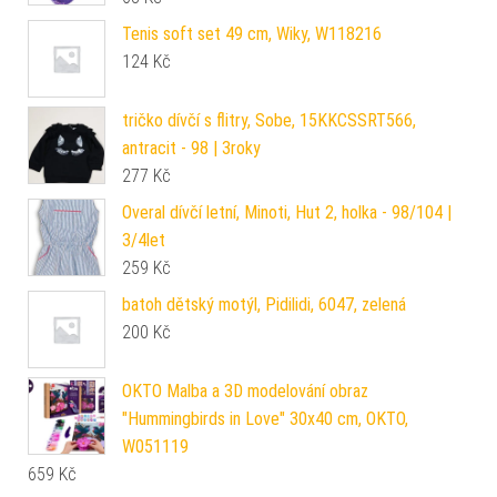
Tenis soft set 49 cm, Wiky, W118216
124
Kč
tričko dívčí s flitry, Sobe, 15KKCSSRT566,
antracit - 98 | 3roky
277
Kč
Overal dívčí letní, Minoti, Hut 2, holka - 98/104 |
3/4let
259
Kč
batoh dětský motýl, Pidilidi, 6047, zelená
200
Kč
OKTO Malba a 3D modelování obraz
"Hummingbirds in Love" 30x40 cm, OKTO,
W051119
659
Kč