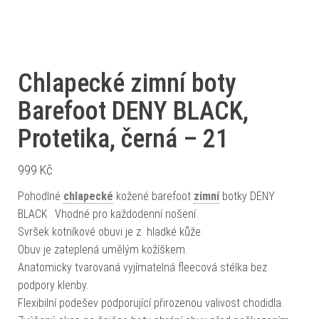
Chlapecké zimní boty
Barefoot DENY BLACK,
Protetika, černá – 21
999
Kč
Pohodlné
chlapecké
kožené barefoot
zimní
botky DENY
BLACK . Vhodné pro každodenní nošení.
Svršek kotníkové obuvi je z hladké kůže.
Obuv je zateplená umělým kožíškem.
Anatomicky tvarovaná vyjímatelná fleecová stélka bez
podpory klenby.
Flexibilní podešev podporující přirozenou valivost chodidla.