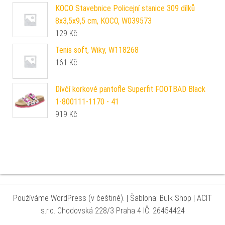
KOCO Stavebnice Policejní stanice 309 dílků
8x3,5x9,5 cm, KOCO, W039573
129
Kč
Tenis soft, Wiky, W118268
161
Kč
Dívčí korkové pantofle Superfit FOOTBAD Black
1-800111-1170 - 41
919
Kč
Používáme WordPress (v češtině).
|
Šablona: Bulk Shop
| ACIT
s.r.o. Chodovská 228/3 Praha 4 IČ: 26454424