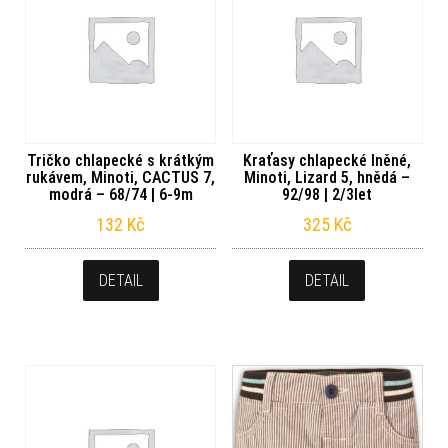
Tričko chlapecké s krátkým
Kraťasy chlapecké lněné,
rukávem, Minoti, CACTUS 7,
Minoti, Lizard 5, hnědá –
modrá – 68/74 | 6-9m
92/98 | 2/3let
132
Kč
325
Kč
DETAIL
DETAIL