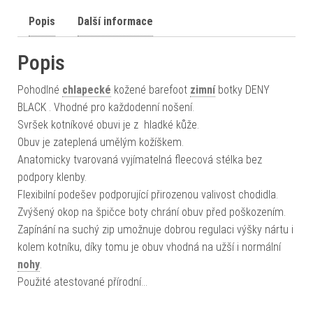
Popis
Další informace
Popis
Pohodlné
chlapecké
kožené barefoot
zimní
botky DENY
BLACK . Vhodné pro každodenní nošení.
Svršek kotníkové obuvi je z hladké kůže.
Obuv je zateplená umělým kožíškem.
Anatomicky tvarovaná vyjímatelná fleecová stélka bez
podpory klenby.
Flexibilní podešev podporující přirozenou valivost chodidla.
Zvýšený okop na špičce boty chrání obuv před poškozením.
Zapínání na suchý zip umožnuje dobrou regulaci výšky nártu i
kolem kotníku, díky tomu je obuv vhodná na užší i normální
nohy
.
Použité atestované přírodní…