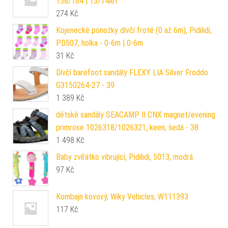
158/164 | 13/14let
274
Kč
Kojenecké ponožky dívčí froté (0 až 6m), Pidilidi,
PD507, holka - 0-6m | 0-6m
31
Kč
Dívčí barefoot sandály FLEXY LIA Silver Froddo
G3150264-27 - 39
1 389
Kč
dětské sandály SEACAMP II CNX magnet/evening
primrose 1026318/1026321, keen, šedá - 38
1 498
Kč
Baby zvířátko vibrující, Pidilidi, 5013, modrá
97
Kč
Kombajn kovový, Wiky Vehicles, W111393
117
Kč