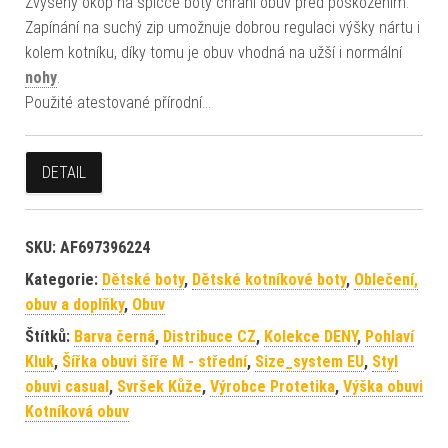
Zvýšený okop na špičce boty chrání obuv před poškozením.
Zapínání na suchý zip umožnuje dobrou regulaci výšky nártu i
kolem kotníku, díky tomu je obuv vhodná na užší i normální
nohy
.
Použité atestované přírodní…
DETAIL
SKU:
AF697396224
Kategorie:
Dětské boty
,
Dětské kotníkové boty
,
Oblečení,
obuv a doplňky
,
Obuv
Štítků:
Barva černá
,
Distribuce CZ
,
Kolekce DENY
,
Pohlaví
Kluk
,
Šířka obuvi šíře M - střední
,
Size_system EU
,
Styl
obuvi casual
,
Svršek Kůže
,
Výrobce Protetika
,
Výška obuvi
Kotníková obuv