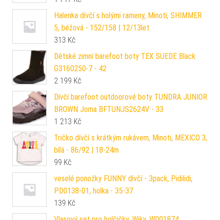
Halenka dívčí s holými rameny, Minoti, SHIMMER
5, béžová - 152/158 | 12/13let
313
Kč
Dětské zimní barefoot boty TEX SUEDE Black
G3160250-7 - 42
2 199
Kč
Dívčí barefoot outdoorové boty TUNDRA JUNIOR
BROWN Joma BFTUNJS2624V - 33
1 213
Kč
Tričko dívčí s krátkým rukávem, Minoti, MEXICO 3,
bílá - 86/92 | 18-24m
99
Kč
veselé ponožky FUNNY dívčí - 3pack, Pidilidi,
PD0138-01, holka - 35-37
139
Kč
Vlasový set pro holčičky, Wiky, W001874