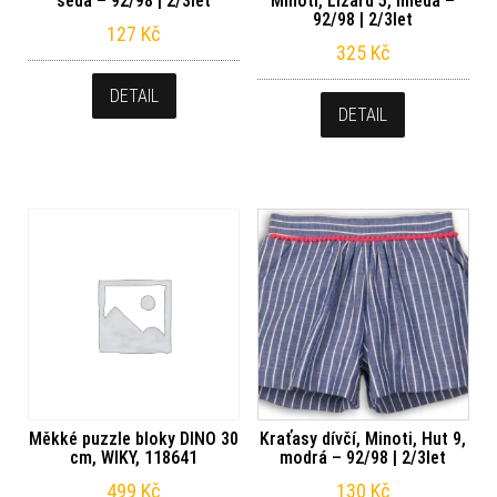
šedá – 92/98 | 2/3let
Minoti, Lizard 5, hnědá –
92/98 | 2/3let
127
Kč
325
Kč
DETAIL
DETAIL
Měkké puzzle bloky DINO 30
Kraťasy dívčí, Minoti, Hut 9,
cm, WIKY, 118641
modrá – 92/98 | 2/3let
499
Kč
130
Kč