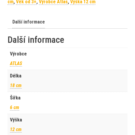
cm
,
Věk od 3+
,
Výrobce Atlas
,
Výška 12 cm
Další informace
Další informace
Výrobce
ATLAS
Délka
18 cm
Šířka
6 cm
Výška
12 cm