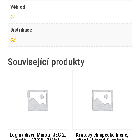
Věk od
3+
Distribuce
CZ
Související produkty
Legíny dívčí, Minoti, JEG 2,
Kraťasy chlapecké lněné,