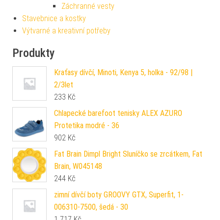
Záchranné vesty
Stavebnice a kostky
Výtvarné a kreativní potřeby
Produkty
Kraťasy dívčí, Minoti, Kenya 5, holka - 92/98 |
2/3let
233
Kč
Chlapecké barefoot tenisky ALEX AZURO
Protetika modré - 36
902
Kč
Fat Brain Dimpl Bright Sluníčko se zrcátkem, Fat
Brain, W045148
244
Kč
zimní dívčí boty GROOVY GTX, Superfit, 1-
006310-7500, šedá - 30
1 717
Kč