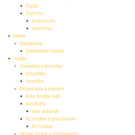
Puzzle
Stolní hry
Deskové hry
Karetní hry
Hobby
Sběratelství
Sběratelské modely
Hračky
Chrastítka a kousátka
Chrastítka
Kousátka
Dětská auta a doprava
Auta, letadla, lodě
Autodráhy
Sety autodráh
RC modely a příslušenství
RC modely
Dětské zbraně a příslušenství