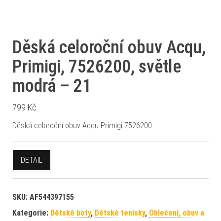
Děská celoroční obuv Acqu,
Primigi, 7526200, světle
modrá – 21
799
Kč
Děská celoroční obuv Acqu Primigi 7526200
DETAIL
SKU:
AF544397155
Kategorie:
Dětské boty
,
Dětské tenisky
,
Oblečení, obuv a