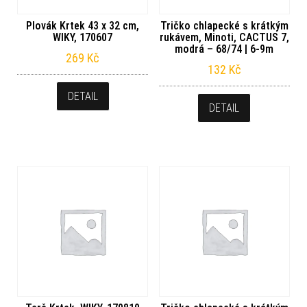
Plovák Krtek 43 x 32 cm,
Tričko chlapecké s krátkým
WIKY, 170607
rukávem, Minoti, CACTUS 7,
modrá – 68/74 | 6-9m
269
Kč
132
Kč
DETAIL
DETAIL