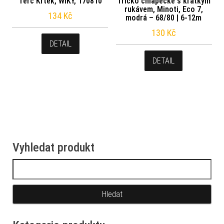
Terč Krtek, WIKY, 170810
Tričko chlapecké s krátkým
rukávem, Minoti, Eco 7,
134
Kč
modrá – 68/80 | 6-12m
130
Kč
DETAIL
DETAIL
Vyhledat produkt
Vyhledávání