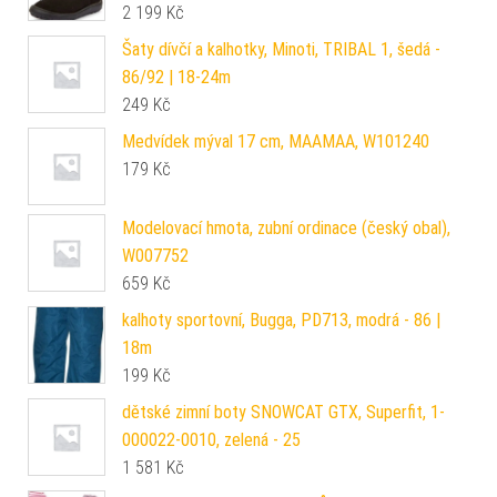
2 199
Kč
Šaty dívčí a kalhotky, Minoti, TRIBAL 1, šedá -
86/92 | 18-24m
249
Kč
Medvídek mýval 17 cm, MAAMAA, W101240
179
Kč
Modelovací hmota, zubní ordinace (český obal),
W007752
659
Kč
kalhoty sportovní, Bugga, PD713, modrá - 86 |
18m
199
Kč
dětské zimní boty SNOWCAT GTX, Superfit, 1-
000022-0010, zelená - 25
1 581
Kč