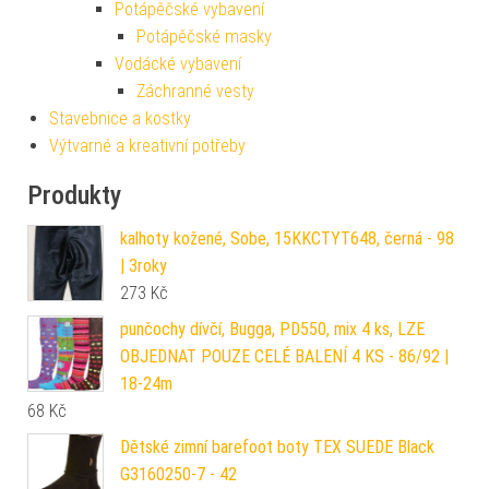
Potápěčské vybavení
Potápěčské masky
Vodácké vybavení
Záchranné vesty
Stavebnice a kostky
Výtvarné a kreativní potřeby
Produkty
kalhoty kožené, Sobe, 15KKCTYT648, černá - 98
| 3roky
273
Kč
punčochy dívčí, Bugga, PD550, mix 4 ks, LZE
OBJEDNAT POUZE CELÉ BALENÍ 4 KS - 86/92 |
18-24m
68
Kč
Dětské zimní barefoot boty TEX SUEDE Black
G3160250-7 - 42