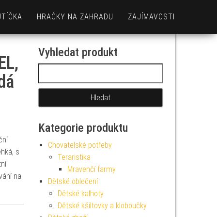
UTÍČKA
HRAČKY NA ZAHRADU
ZAJÍMAVOSTI
Vyhledat produkt
EL,
Vyhledávání
dá
Kategorie produktu
ční
Chovatelské potřeby
hká, s
Teraristika
ní
Mravenčí farmy
vání na
Dětské oblečení
Dětské kalhoty
Dětské kšiltovky a kloboučky