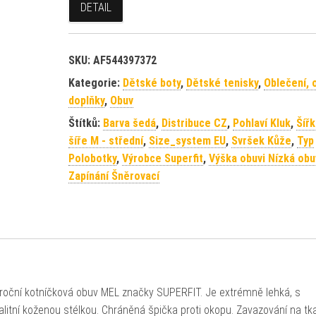
DETAIL
SKU:
AF544397372
Kategorie:
Dětské boty
,
Dětské tenisky
,
Oblečení, 
doplňky
,
Obuv
Štítků:
Barva šedá
,
Distribuce CZ
,
Pohlaví Kluk
,
Šířk
šíře M - střední
,
Size_system EU
,
Svršek Kůže
,
Typ
Polobotky
,
Výrobce Superfit
,
Výška obuvi Nízká obu
Zapínání Šněrovací
oroční kotníčková obuv MEL značky SUPERFIT. Je extrémně lehká, s
tní koženou stélkou. Chráněná špička proti okopu. Zavazování na tka