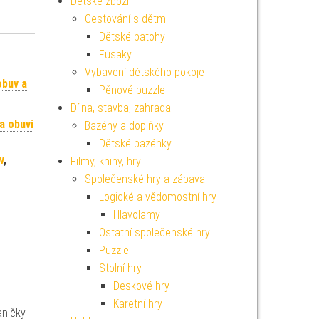
Dětské zboží
Cestování s dětmi
Dětské batohy
Fusaky
Vybavení dětského pokoje
obuv a
Pěnové puzzle
Dílna, stavba, zahrada
a obuvi
Bazény a doplňky
Dětské bazénky
v
,
Filmy, knihy, hry
Společenské hry a zábava
Logické a vědomostní hry
Hlavolamy
Ostatní společenské hry
Puzzle
Stolní hry
Deskové hry
Karetní hry
ničky.