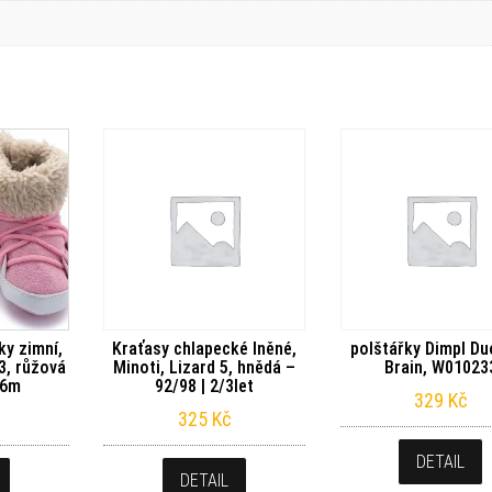
y zimní,
Kraťasy chlapecké lněné,
polštářky Dimpl Du
03, růžová
Minoti, Lizard 5, hnědá –
Brain, W01023
-6m
92/98 | 2/3let
329
Kč
325
Kč
DETAIL
DETAIL