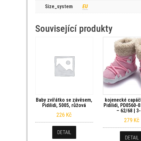
Size_system
EU
Související produkty
Baby zvířátko se závěsem,
kojenecké capáčk
Pidilidi, 5005, růžová
Pidilidi, PD0560-
– 62/68 | 3
226
Kč
279
Kč
DETAIL
DETAIL