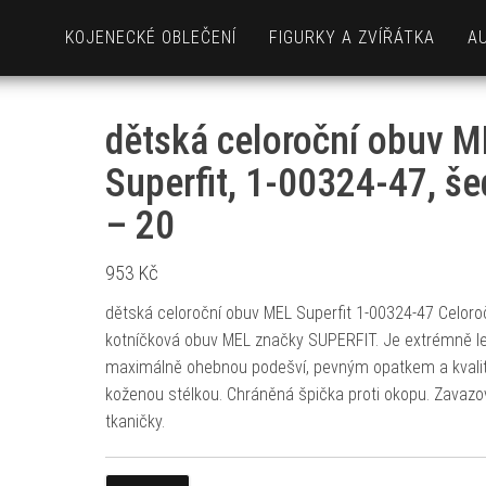
KOJENECKÉ OBLEČENÍ
FIGURKY A ZVÍŘÁTKA
A
dětská celoroční obuv M
Superfit, 1-00324-47, še
– 20
953
Kč
dětská celoroční obuv MEL Superfit 1-00324-47 Celoro
kotníčková obuv MEL značky SUPERFIT. Je extrémně le
maximálně ohebnou podešví, pevným opatkem a kvalit
koženou stélkou. Chráněná špička proti okopu. Zavazo
tkaničky.