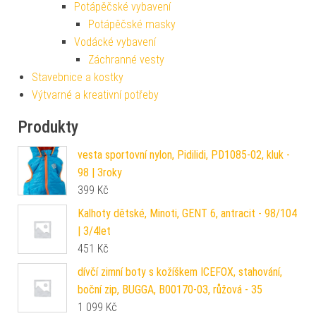
Potápěčské vybavení
Potápěčské masky
Vodácké vybavení
Záchranné vesty
Stavebnice a kostky
Výtvarné a kreativní potřeby
Produkty
vesta sportovní nylon, Pidilidi, PD1085-02, kluk -
98 | 3roky
399
Kč
Kalhoty dětské, Minoti, GENT 6, antracit - 98/104
| 3/4let
451
Kč
dívčí zimní boty s kožíškem ICEFOX, stahování,
boční zip, BUGGA, B00170-03, růžová - 35
1 099
Kč