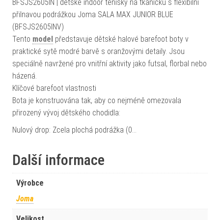
BFSJS2605IN | dětské indoor tenisky na tkaničku s flexibilní
přilnavou podrážkou Joma SALA MAX JUNIOR BLUE
(BFSJS2605INV)
Tento
model
představuje dětské halové barefoot boty v
praktické sytě modré barvě s oranžovými detaily. Jsou
speciálně navržené pro vnitřní aktivity jako futsal, florbal nebo
házená.
Klíčové barefoot vlastnosti
Bota je konstruována tak, aby co nejméně omezovala
přirozený vývoj dětského chodidla:
Nulový drop: Zcela plochá podrážka (0…
Další informace
Výrobce
Joma
Velikost