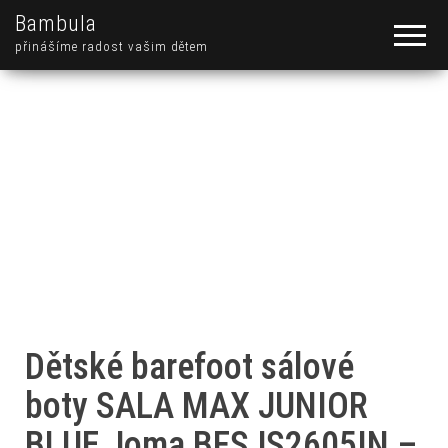
Bambula
přinášíme radost vašim dětem
Dětské barefoot sálové
boty SALA MAX JUNIOR
BLUE Joma BFSJS2605IN –