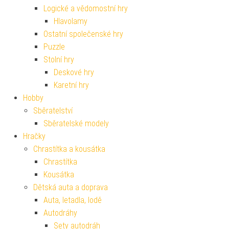
Logické a vědomostní hry
Hlavolamy
Ostatní společenské hry
Puzzle
Stolní hry
Deskové hry
Karetní hry
Hobby
Sběratelství
Sběratelské modely
Hračky
Chrastítka a kousátka
Chrastítka
Kousátka
Dětská auta a doprava
Auta, letadla, lodě
Autodráhy
Sety autodráh