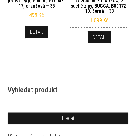
potisk tygr, Pidilidi, PL0043-
kožíškem POLARFOX, 2
17, oranžová – 35
suché zipy, BUGGA, B00172-
10, černá – 33
499
Kč
1 099
Kč
DETAIL
DETAIL
Vyhledat produkt
Vyhledávání