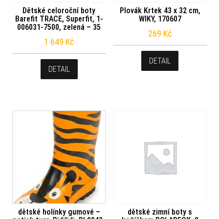
Dětské celoroční boty
Plovák Krtek 43 x 32 cm,
Barefit TRACE, Superfit, 1-
WIKY, 170607
006031-7500, zelená – 35
269
Kč
1 649
Kč
DETAIL
DETAIL
dětské holínky gumové –
dětské zimní boty s