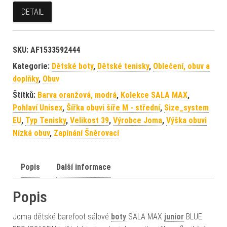
DETAIL
SKU:
AF1533592444
Kategorie:
Dětské boty
,
Dětské tenisky
,
Oblečení, obuv a
doplňky
,
Obuv
Štítků:
Barva oranžová, modrá
,
Kolekce SALA MAX
,
Pohlaví Unisex
,
Šířka obuvi šíře M - střední
,
Size_system
EU
,
Typ Tenisky
,
Velikost 39
,
Výrobce Joma
,
Výška obuvi
Nízká obuv
,
Zapínání Šněrovací
Popis
Další informace
Popis
Joma dětské barefoot sálové
boty
SALA MAX
junior
BLUE