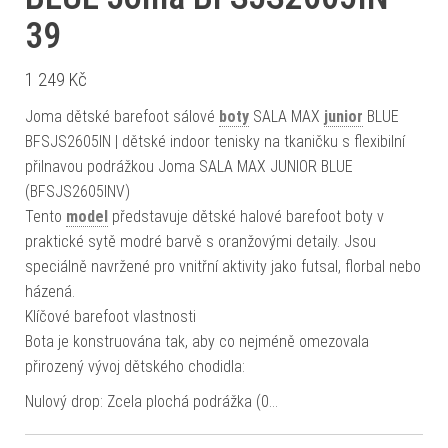
39
1 249
Kč
Joma dětské barefoot sálové
boty
SALA MAX
junior
BLUE
BFSJS2605IN | dětské indoor tenisky na tkaničku s flexibilní
přilnavou podrážkou Joma SALA MAX JUNIOR BLUE
(BFSJS2605INV)
Tento
model
představuje dětské halové barefoot boty v
praktické sytě modré barvě s oranžovými detaily. Jsou
speciálně navržené pro vnitřní aktivity jako futsal, florbal nebo
házená.
Klíčové barefoot vlastnosti
Bota je konstruována tak, aby co nejméně omezovala
přirozený vývoj dětského chodidla:
Nulový drop: Zcela plochá podrážka (0…