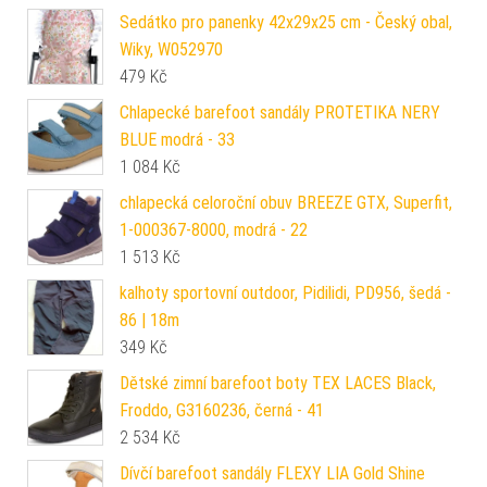
Sedátko pro panenky 42x29x25 cm - Český obal,
Wiky, W052970
479
Kč
Chlapecké barefoot sandály PROTETIKA NERY
BLUE modrá - 33
1 084
Kč
chlapecká celoroční obuv BREEZE GTX, Superfit,
1-000367-8000, modrá - 22
1 513
Kč
kalhoty sportovní outdoor, Pidilidi, PD956, šedá -
86 | 18m
349
Kč
Dětské zimní barefoot boty TEX LACES Black,
Froddo, G3160236, černá - 41
2 534
Kč
Dívčí barefoot sandály FLEXY LIA Gold Shine