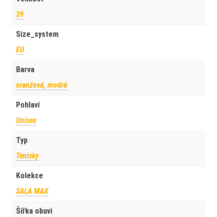
39
Size_system
EU
Barva
oranžová, modrá
Pohlaví
Unisex
Typ
Tenisky
Kolekce
SALA MAX
Šířka obuvi