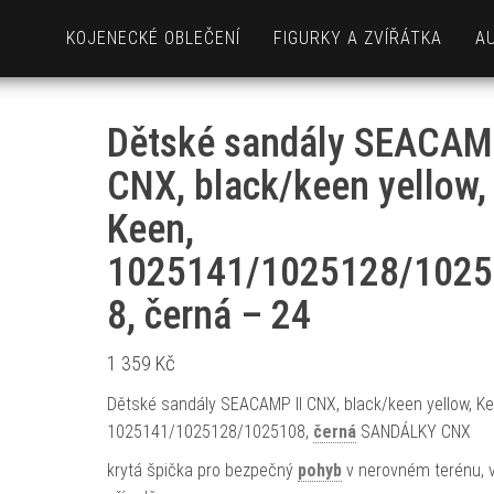
KOJENECKÉ OBLEČENÍ
FIGURKY A ZVÍŘÁTKA
A
Dětské sandály SEACAMP
CNX, black/keen yellow,
Keen,
1025141/1025128/1025
8, černá – 24
1 359
Kč
Dětské sandály SEACAMP II CNX, black/keen yellow, Ke
1025141/1025128/1025108,
černá
SANDÁLKY CNX
krytá špička pro bezpečný
pohyb
v nerovném terénu, 