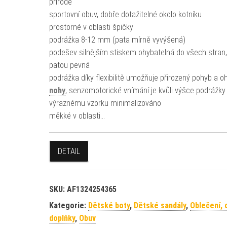
přírodě
sportovní obuv, dobře dotažitelné okolo kotníku
prostorné v oblasti špičky
podrážka 8-12 mm (pata mírně vyvýšená)
podešev silnějším stiskem ohybatelná do všech stran
patou pevná
podrážka díky flexibilitě umožňuje přirozený pohyb a o
nohy
, senzomotorické vnímání je kvůli výšce podrážky 
výraznému vzorku minimalizováno
měkké v oblasti…
DETAIL
SKU:
AF1324254365
Kategorie:
Dětské boty
,
Dětské sandály
,
Oblečení, 
doplňky
,
Obuv