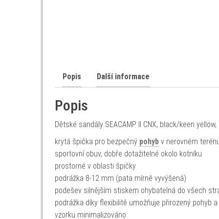
Popis
Další informace
Popis
Dětské sandály SEACAMP II CNX, black/keen yello
krytá špička pro bezpečný
pohyb
v nerovném terénu,
sportovní obuv, dobře dotažitelné okolo kotníku
prostorné v oblasti špičky
podrážka 8-12 mm (pata mírně vyvýšená)
podešev silnějším stiskem ohybatelná do všech str
podrážka díky flexibilitě umožňuje přirozený pohyb 
vzorku minimalizováno