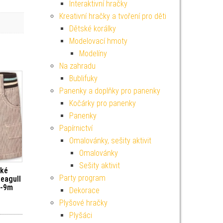
Interaktivní hračky
Kreativní hračky a tvoření pro děti
Dětské korálky
Modelovací hmoty
Modelíny
Na zahradu
Bublifuky
Panenky a doplňky pro panenky
Kočárky pro panenky
Panenky
Papírnictví
Omalovánky, sešity aktivit
Omalovánky
Sešity aktivit
cké
Party program
Seagull
6-9m
Dekorace
Plyšové hračky
Plyšáci