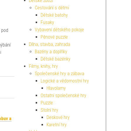
Dětské zboží
Cestování s dětmi
Dětské batohy
Fusaky
Vybavení dětského pokoje
, pod
Pěnové puzzle
Dílna, stavba, zahrada
hýbání
Bazény a doplňky
i
Dětské bazénky
Filmy, knihy, hry
Společenské hry a zábava
Logické a vědomostní hry
Hlavolamy
Ostatní společenské hry
Puzzle
Stolní hry
Deskové hry
obuv a
Karetní hry