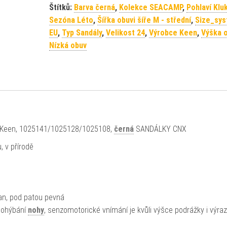
Štítků:
Barva černá
,
Kolekce SEACAMP
,
Pohlaví Klu
Sezóna Léto
,
Šířka obuvi šíře M - střední
,
Size_sy
EU
,
Typ Sandály
,
Velikost 24
,
Výrobce Keen
,
Výška o
Nízká obuv
w, Keen, 1025141/1025128/1025108,
černá
SANDÁLKY CNX
 v přírodě
an, pod patou pevná
a ohýbání
nohy
, senzomotorické vnímání je kvůli výšce podrážky i výr