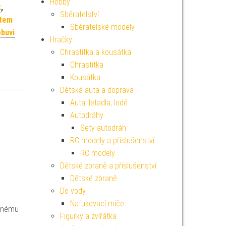
Hobby
k
,
Sběratelství
stem
Sběratelské modely
buvi
Hračky
Chrastítka a kousátka
Chrastítka
Kousátka
Dětská auta a doprava
Auta, letadla, lodě
Autodráhy
Sety autodráh
RC modely a příslušenství
RC modely
Dětské zbraně a příslušenství
Dětské zbraně
Do vody
Nafukovací míče
aznému
Figurky a zvířátka