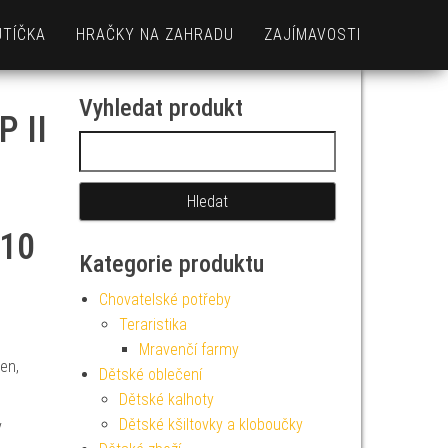
UTÍČKA
HRAČKY NA ZAHRADU
ZAJÍMAVOSTI
Vyhledat produkt
 II
Vyhledávání
10
Kategorie produktu
Chovatelské potřeby
Teraristika
Mravenčí farmy
en,
Dětské oblečení
Dětské kalhoty
Dětské kšiltovky a kloboučky
v