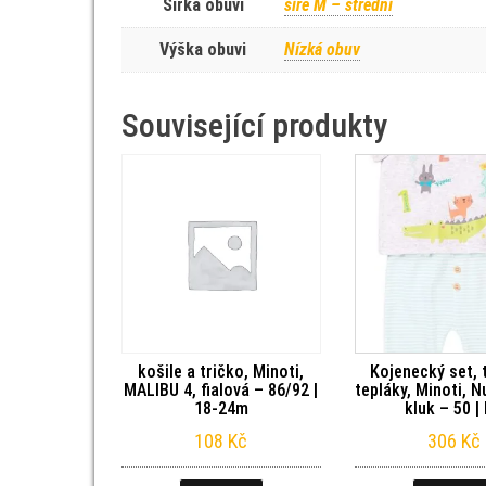
Šířka obuvi
šíře M – střední
Výška obuvi
Nízká obuv
Související produkty
košile a tričko, Minoti,
Kojenecký set, 
MALIBU 4, fialová – 86/92 |
tepláky, Minoti, 
18-24m
kluk – 50 |
108
Kč
306
Kč