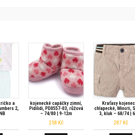
tričko a
kojenecké capáčky zimní,
Kraťasy kojene
Numbers 2,
Pidilidi, PD0557-03, růžová
chlapecké, Minoti, 
 NB
– 74/80 | 9-12m
3, kluk – 68/74 | 
258
Kč
287
Kč