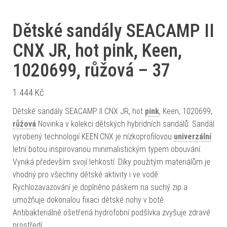
Dětské sandály SEACAMP II
CNX JR, hot pink, Keen,
1020699, růžová – 37
1 444
Kč
Dětské sandály SEACAMP II CNX JR, hot
pink
, Keen, 1020699,
růžová
Novinka v kolekci dětských hybridních sandálů. Sandál
vyrobený technologií KEEN.CNX je nízkoprofilovou
univerzální
letní botou inspirovanou minimalistickým typem obouvání.
Vyniká především svojí lehkostí. Díky použitým materiálům je
vhodný pro všechny dětské aktivity i ve vodě.
Rychlozavazování je doplněno páskem na suchý zip a
umožňuje dokonalou fixaci dětské nohy v botě.
Antibakteriálně ošetřená hydrofobní podšívka zvyšuje zdravé
prostředí…