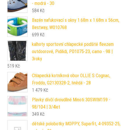
- modrá - 30
584
Kč
Bazén nafukovací s okny 1.68m x 1.68m x 56cm,
Bestway, W010768
699
Kč
kalhoty sportovní chlapecké podšité fleezem
outdoorové, Pidilidi, PD1075-23, camo - 98 |
3roky
519
Kč
Chlapecká kotníková obuv OLLIE S Cognac,
Froddo, G2130328-2, hnědá - 28
1 479
Kč
Plavky dívčí dvoudílné Minoti 30SWIM159 -
98/104 | 3/4let
349
Kč
dětské polobotky MOPPY, Superfit, 4-09352-25,