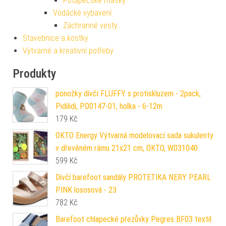
Potápěčské masky
Vodácké vybavení
Záchranné vesty
Stavebnice a kostky
Výtvarné a kreativní potřeby
Produkty
ponožky dívčí FLUFFY s protiskluzem - 2pack,
Pidilidi, PD0147-01, holka - 6-12m
179
Kč
OKTO Energy Výtvarná modelovací sada sukulenty
v dřevěném rámu 21x21 cm, OKTO, W031040
599
Kč
Dívčí barefoot sandály PROTETIKA NERY PEARL
PINK lososová - 23
782
Kč
Barefoot chlapecké přezůvky Pegres BF03 textil