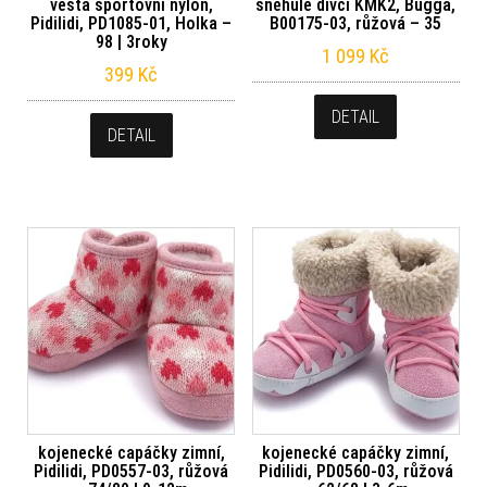
vesta sportovní nylon,
sněhule dívčí KMK2, Bugga,
Pidilidi, PD1085-01, Holka –
B00175-03, růžová – 35
98 | 3roky
1 099
Kč
399
Kč
DETAIL
DETAIL
kojenecké capáčky zimní,
kojenecké capáčky zimní,
Pidilidi, PD0557-03, růžová
Pidilidi, PD0560-03, růžová