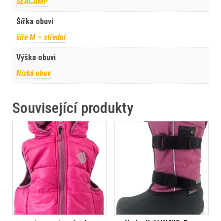
SEACAMP
Šířka obuvi
šíře M – střední
Výška obuvi
Nízká obuv
Související produkty