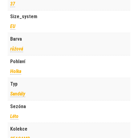
37
Size_system
EU
Barva
růžová
Pohlaví
Holka
Typ
Sandály
Sezóna
Léto
Kolekce