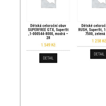
Dětská celoroční obuv
Dětské celoroč
SUPERFREE GTX, Superfit
RUSH, Superfit, 
,1-000544-8000, modrá –
7500, zelená
28
1 258
K
1 549
Kč
DETAIL
DETAIL