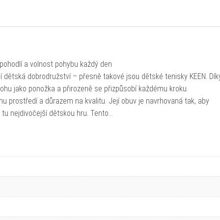
pohodlí a volnost pohybu každý den
í dětská dobrodružství – přesně takové jsou dětské tenisky KEEN. Dík
hu jako ponožka a přirozeně se přizpůsobí každému kroku.
 prostředí a důrazem na kvalitu. Její obuv je navrhovaná tak, aby
 tu nejdivočejší dětskou hru. Tento…