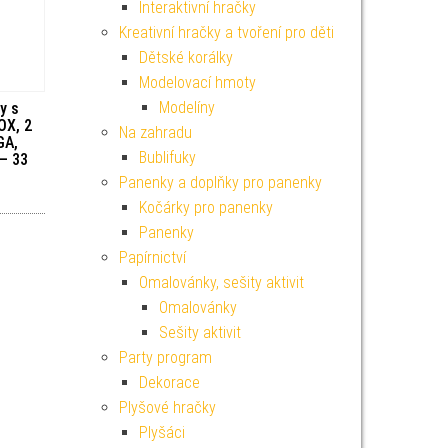
Interaktivní hračky
Kreativní hračky a tvoření pro děti
Dětské korálky
Modelovací hmoty
Modelíny
y s
OX, 2
Na zahradu
GA,
Bublifuky
– 33
Panenky a doplňky pro panenky
Kočárky pro panenky
Panenky
Papírnictví
Omalovánky, sešity aktivit
Omalovánky
Sešity aktivit
Party program
Dekorace
Plyšové hračky
Plyšáci