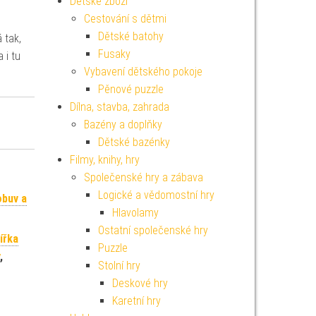
Dětské zboží
Cestování s dětmi
Dětské batohy
 tak,
Fusaky
 i tu
Vybavení dětského pokoje
Pěnové puzzle
Dílna, stavba, zahrada
Bazény a doplňky
Dětské bazénky
Filmy, knihy, hry
Společenské hry a zábava
Logické a vědomostní hry
obuv a
Hlavolamy
Ostatní společenské hry
ířka
Puzzle
,
Stolní hry
Deskové hry
Karetní hry