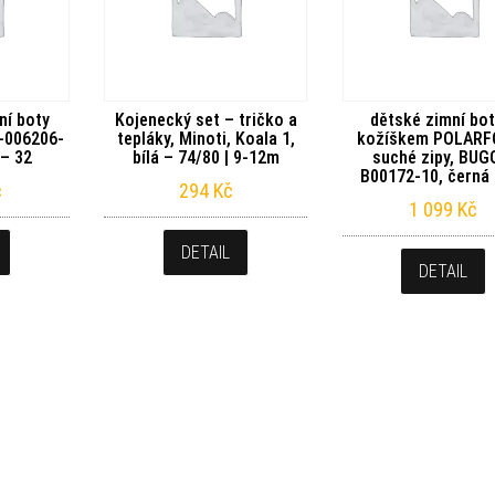
ní boty
Kojenecký set – tričko a
dětské zimní bot
1-006206-
tepláky, Minoti, Koala 1,
kožíškem POLARF
 – 32
bílá – 74/80 | 9-12m
suché zipy, BUG
B00172-10, černá 
č
294
Kč
1 099
Kč
DETAIL
DETAIL