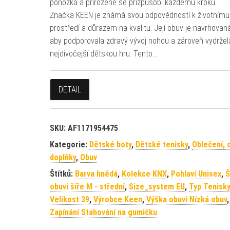
ponožka a přirozeně se přizpůsobí každému kroku.
Značka KEEN je známá svou odpovědností k životnímu
prostředí a důrazem na kvalitu. Její obuv je navrhovaná
aby podporovala zdravý vývoj nohou a zároveň vydržela
nejdivočejší dětskou hru. Tento…
DETAIL
SKU:
AF1171954475
Kategorie:
Dětské boty
,
Dětské tenisky
,
Oblečení, 
doplňky
,
Obuv
Štítků:
Barva hnědá
,
Kolekce KNX
,
Pohlaví Unisex
,
Š
obuvi šíře M - střední
,
Size_system EU
,
Typ Tenisky
Velikost 39
,
Výrobce Keen
,
Výška obuvi Nízká obuv
,
Zapínání Stahování na gumičku