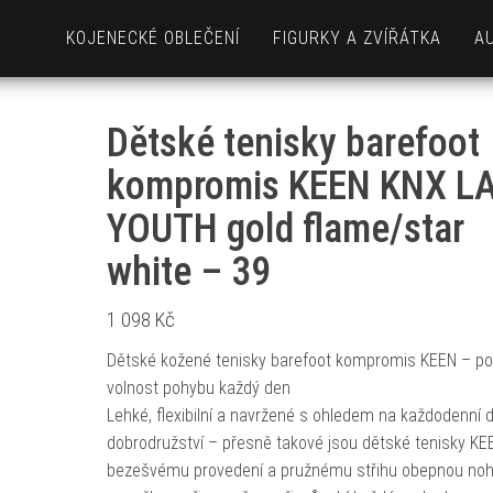
KOJENECKÉ OBLEČENÍ
FIGURKY A ZVÍŘÁTKA
A
Dětské tenisky barefoot
kompromis KEEN KNX L
YOUTH gold flame/star
white – 39
1 098
Kč
Dětské kožené tenisky barefoot kompromis KEEN – po
volnost pohybu každý den
Lehké, flexibilní a navržené s ohledem na každodenní 
dobrodružství – přesně takové jsou dětské tenisky KEE
bezešvému provedení a pružnému střihu obepnou noh