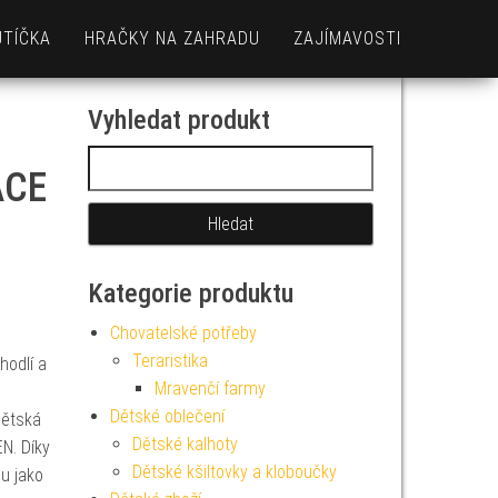
UTÍČKA
HRAČKY NA ZAHRADU
ZAJÍMAVOSTI
Vyhledat produkt
Vyhledávání
ACE
Kategorie produktu
Chovatelské potřeby
Teraristika
hodlí a
Mravenčí farmy
Dětské oblečení
dětská
Dětské kalhoty
N. Díky
Dětské kšiltovky a kloboučky
u jako