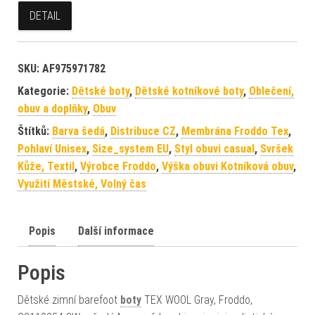
DETAIL
SKU:
AF975971782
Kategorie:
Dětské boty
,
Dětské kotníkové boty
,
Oblečení,
obuv a doplňky
,
Obuv
Štítků:
Barva šedá
,
Distribuce CZ
,
Membrána Froddo Tex
,
Pohlaví Unisex
,
Size_system EU
,
Styl obuvi casual
,
Svršek
Kůže, Textil
,
Výrobce Froddo
,
Výška obuvi Kotníková obuv
,
Využití Městské, Volný čas
Popis
Další informace
Popis
Dětské zimní barefoot
boty
TEX WOOL Gray, Froddo,