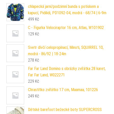
chlapecká jarní/podzimní bunda s potiskem a
kapucí, Pidilidi, PD1092-04, modrá - 68/74 | 6-9m
499
Kč
C - Figurka Velociraptor 16 cm, Atlas, W101902
129
Kč
Svetr dívčí celopropínací, Minoti, SQUIRREL 10,
modrá - 86/92 | 18-24m
278
Kč
Far Far Land Domino s obrázky zvířátka 28 karet,
Far Far Land, W022271
229
Kč
Chrastítko zvířátko 17 cm, Maamaa, 101226
249
Kč
Dětské barefoot bežecké boty SUPERCROSS