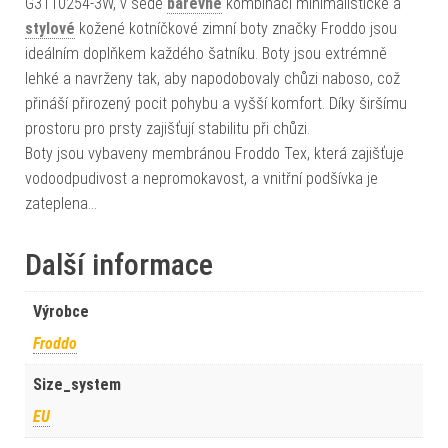
G3110254-3W, v šedé
barevné
kombinaci minimalistické a
stylové
kožené kotníčkové zimní boty značky Froddo jsou
ideálním doplňkem každého šatníku. Boty jsou extrémně
lehké a navrženy tak, aby napodobovaly chůzi naboso, což
přináší přirozený pocit pohybu a vyšší komfort. Díky širšímu
prostoru pro prsty zajišťují stabilitu při chůzi.
Boty jsou vybaveny membránou Froddo Tex, která zajišťuje
vodoodpudivost a nepromokavost, a vnitřní podšívka je
zateplena…
Další informace
Výrobce
Froddo
Size_system
EU