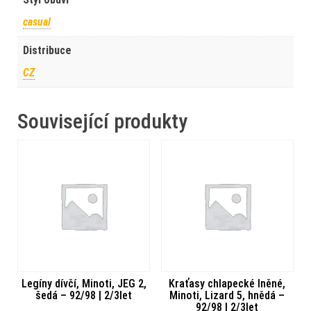
casual
Distribuce
CZ
Související produkty
Legíny dívčí, Minoti, JEG 2,
Kraťasy chlapecké lněné,
šedá – 92/98 | 2/3let
Minoti, Lizard 5, hnědá –
92/98 | 2/3let