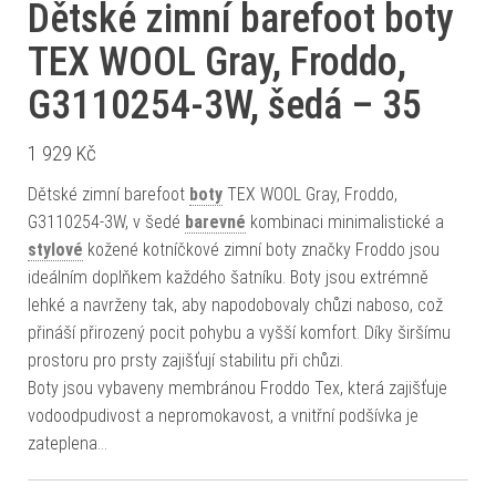
Dětské zimní barefoot boty
TEX WOOL Gray, Froddo,
G3110254-3W, šedá – 35
1 929
Kč
Dětské zimní barefoot
boty
TEX WOOL Gray, Froddo,
G3110254-3W, v šedé
barevné
kombinaci minimalistické a
stylové
kožené kotníčkové zimní boty značky Froddo jsou
ideálním doplňkem každého šatníku. Boty jsou extrémně
lehké a navrženy tak, aby napodobovaly chůzi naboso, což
přináší přirozený pocit pohybu a vyšší komfort. Díky širšímu
prostoru pro prsty zajišťují stabilitu při chůzi.
Boty jsou vybaveny membránou Froddo Tex, která zajišťuje
vodoodpudivost a nepromokavost, a vnitřní podšívka je
zateplena…