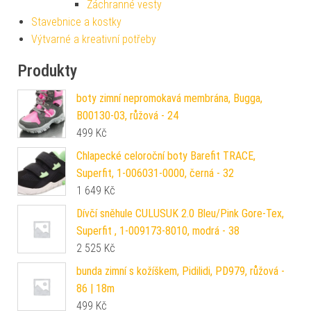
Záchranné vesty
Stavebnice a kostky
Výtvarné a kreativní potřeby
Produkty
boty zimní nepromokavá membrána, Bugga,
B00130-03, růžová - 24
499
Kč
Chlapecké celoroční boty Barefit TRACE,
Superfit, 1-006031-0000, černá - 32
1 649
Kč
Dívčí sněhule CULUSUK 2.0 Bleu/Pink Gore-Tex,
Superfit , 1-009173-8010, modrá - 38
2 525
Kč
bunda zimní s kožíškem, Pidilidi, PD979, růžová -
86 | 18m
499
Kč