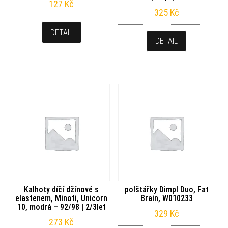
127
Kč
325
Kč
DETAIL
DETAIL
Kalhoty díčí džínové s
polštářky Dimpl Duo, Fat
elastenem, Minoti, Unicorn
Brain, W010233
10, modrá – 92/98 | 2/3let
329
Kč
273
Kč