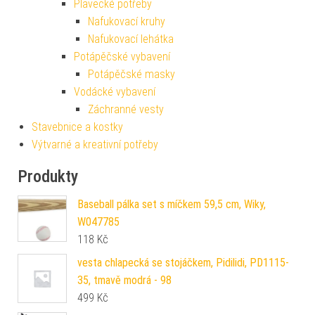
Plavecké potřeby
Nafukovací kruhy
Nafukovací lehátka
Potápěčské vybavení
Potápěčské masky
Vodácké vybavení
Záchranné vesty
Stavebnice a kostky
Výtvarné a kreativní potřeby
Produkty
Baseball pálka set s míčkem 59,5 cm, Wiky,
W047785
118
Kč
vesta chlapecká se stojáčkem, Pidilidi, PD1115-
35, tmavě modrá - 98
499
Kč