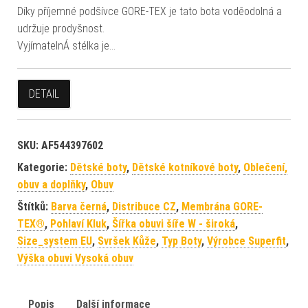
Díky příjemné podšívce GORE-TEX je tato bota voděodolná a
udržuje prodyšnost.
VyjímatelnÁ stélka je…
DETAIL
SKU:
AF544397602
Kategorie:
Dětské boty
,
Dětské kotníkové boty
,
Oblečení,
obuv a doplňky
,
Obuv
Štítků:
Barva černá
,
Distribuce CZ
,
Membrána GORE-
TEX®
,
Pohlaví Kluk
,
Šířka obuvi šíře W - široká
,
Size_system EU
,
Svršek Kůže
,
Typ Boty
,
Výrobce Superfit
,
Výška obuvi Vysoká obuv
Popis
Další informace