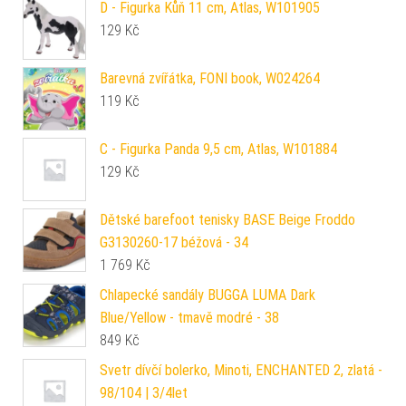
D - Figurka Kůň 11 cm, Atlas, W101905
129
Kč
Barevná zvířátka, FONI book, W024264
119
Kč
C - Figurka Panda 9,5 cm, Atlas, W101884
129
Kč
Dětské barefoot tenisky BASE Beige Froddo
G3130260-17 béžová - 34
1 769
Kč
Chlapecké sandály BUGGA LUMA Dark
Blue/Yellow - tmavě modré - 38
849
Kč
Svetr dívčí bolerko, Minoti, ENCHANTED 2, zlatá -
98/104 | 3/4let