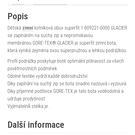
Popis
Dětská
zimní
kotníková obuv superfit 1-009221-0000 GLACIER
se zapínáním na suchý zip a nepromokavou
membránou GORE-TEX® GLACIER je superfit zimní bota,
která vyniká zejména svou superpružnou a lehkou podrážkou.
Profil podrážky poskytuje botě optimální přilnavost za všech
povětrnostních podmínek.
Odolné textilie vydrží každé dobrodružství.
Díky zapínání na suchý zip se bota snadno nazouvá i vyzouvá.
Díky příjemné podšívce GORE-TEX je tato bota voděodolná a
udržuje prodyšnost.
VyjímatelnÁ stélka je…
Další informace