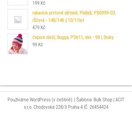
199
Kč
rukavice prstové dětské, Pidilidi, PD0999-03,
růžová - 140/146 | 10/11let
479
Kč
čepice dívčí, Bugga, PD611, mix - 98 | 3roky
99
Kč
Používáme WordPress (v češtině).
|
Šablona: Bulk Shop
| ACIT
s.r.o. Chodovská 228/3 Praha 4 IČ: 26454424