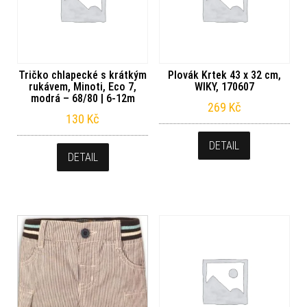
Tričko chlapecké s krátkým
Plovák Krtek 43 x 32 cm,
rukávem, Minoti, Eco 7,
WIKY, 170607
modrá – 68/80 | 6-12m
269
Kč
130
Kč
DETAIL
DETAIL