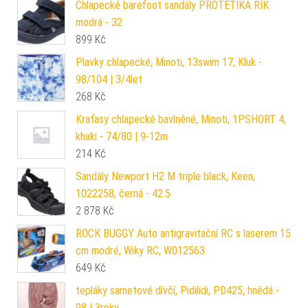
Chlapecké barefoot sandály PROTETIKA RIK
modrá - 32
899
Kč
Plavky chlapecké, Minoti, 13swim 17, Kluk -
98/104 | 3/4let
268
Kč
Kraťasy chlapecké bavlněné, Minoti, 1PSHORT 4,
khaki - 74/80 | 9-12m
214
Kč
Sandály Newport H2 M triple black, Keen,
1022258, černá - 42.5
2 878
Kč
ROCK BUGGY Auto antigravitační RC s laserem 15
cm modré, Wiky RC, W012563
649
Kč
tepláky sametové dívčí, Pidilidi, PD425, hnědá -
98 | 3roky