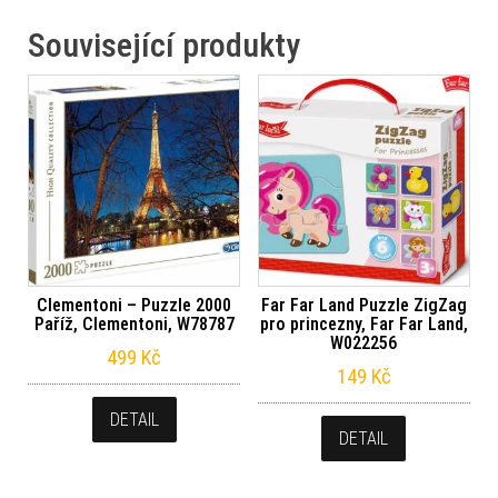
Související produkty
Clementoni – Puzzle 2000
Far Far Land Puzzle ZigZag
Paříž, Clementoni, W78787
pro princezny, Far Far Land,
W022256
499
Kč
149
Kč
DETAIL
DETAIL