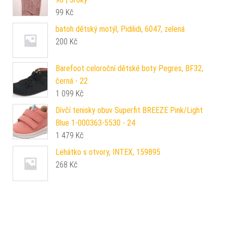
99
Kč
batoh dětský motýl, Pidilidi, 6047, zelená
200
Kč
Barefoot celoroční dětské boty Pegres, BF32,
černá - 22
1 099
Kč
Dívčí tenisky obuv Superfit BREEZE Pink/Light
Blue 1-000363-5530 - 24
1 479
Kč
Lehátko s otvory, INTEX, 159895
268
Kč