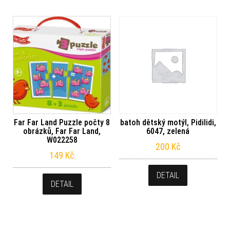
Far Far Land Puzzle počty 8
batoh dětský motýl, Pidilidi,
obrázků, Far Far Land,
6047, zelená
W022258
200
Kč
149
Kč
DETAIL
DETAIL