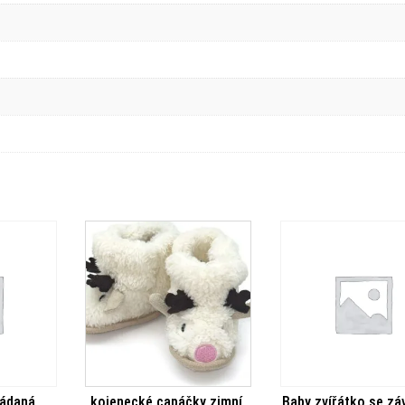
ládaná,
kojenecké capáčky zimní,
Baby zvířátko se zá