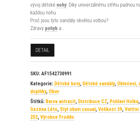
vývoj dětské
nohy
. Díky univerzálnímu střihu padnou n
každou nohu.
Proč jsou tyto sandály skvělou volbou?
Zdravý
pohyb
a…
DETAIL
SKU:
AF1542730991
Kategorie:
Dětské boty
,
Dětské sandály
,
Oblečení, 
doplňky
,
Obuv
Štítků:
Barva antracit
,
Distribuce CZ
,
Pohlaví Holka
,
Sezóna Léto
,
Styl obuvi casual
,
Velikost 39
,
Vnitřní
252
,
Výrobce Froddo