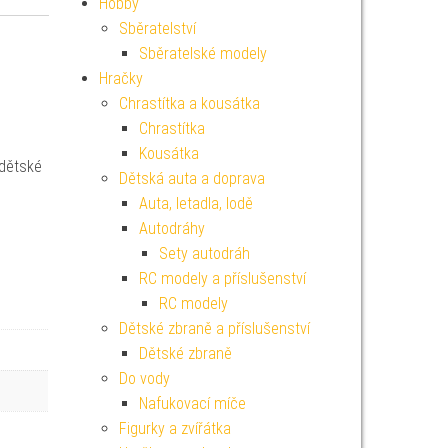
Hobby
Sběratelství
Sběratelské modely
Hračky
é
Chrastítka a kousátka
Chrastítka
Kousátka
 dětské
Dětská auta a doprava
Auta, letadla, lodě
Autodráhy
Sety autodráh
RC modely a příslušenství
RC modely
Dětské zbraně a příslušenství
Dětské zbraně
Do vody
Nafukovací míče
Figurky a zvířátka