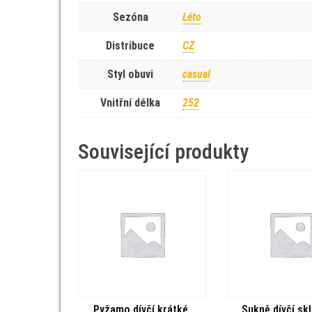
Sezóna
Léto
Distribuce
CZ
Styl obuvi
casual
Vnitřní délka
252
Související produkty
Pyžamo dívčí krátké,
Sukně dívčí sk