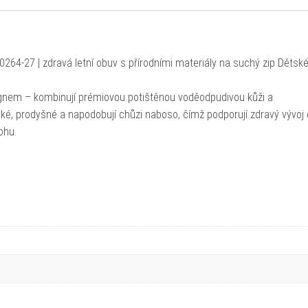
0264-27 | zdravá letní obuv s přírodními materiály na suchý zip Dětsk
gnem – kombinují prémiovou potištěnou voděodpudivou kůži a
é, prodyšné a napodobují chůzi naboso, čímž podporují zdravý vývoj
ohu.