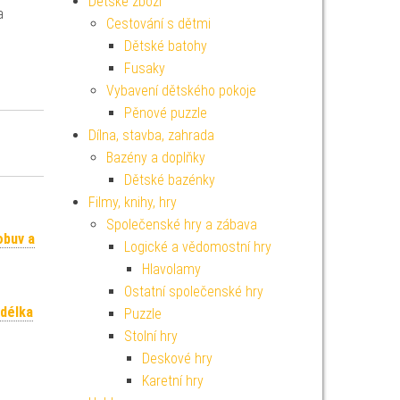
Dětské zboží
a
Cestování s dětmi
Dětské batohy
Fusaky
Vybavení dětského pokoje
Pěnové puzzle
Dílna, stavba, zahrada
Bazény a doplňky
Dětské bazénky
Filmy, knihy, hry
Společenské hry a zábava
obuv a
Logické a vědomostní hry
Hlavolamy
Ostatní společenské hry
 délka
Puzzle
Stolní hry
Deskové hry
Karetní hry