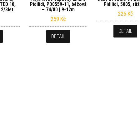
TED 10,
Pidilidi, PD0559-11, béžová
Pidilidi, 5005, rů
 2/3let
– 74/80 | 9-12m
226
Kč
259
Kč
DETAIL
DETAIL