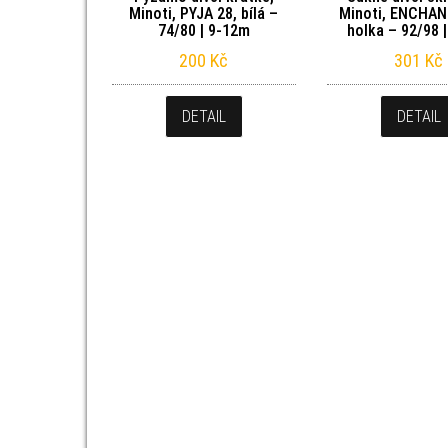
Minoti, PYJA 28, bílá –
Minoti, ENCHAN
74/80 | 9-12m
holka – 92/98 |
200
Kč
301
Kč
DETAIL
DETAIL