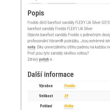
Popis
Froddo dívčí barefoot sandály FLEXY LIA Silver G315
barefoot sandály Froddo FLEXY LIA Silver
Objevte barefoot sandály Froddo s jedinečným desi
profesionální Vibram® podrážku. Jsou extrémně lehk
nohy
. Díky univerzálnímu střihu padnou na každou n
Proč jsou tyto sandály skvělou volbou?
Zdravý
pohyb
a…
Další informace
Výrobce
Froddo
Velikost
39
Pohlaví
Holka