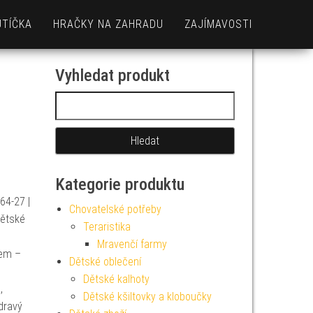
UTÍČKA
HRAČKY NA ZAHRADU
ZAJÍMAVOSTI
Vyhledat produkt
Vyhledávání
Kategorie produktu
64-27 |
Chovatelské potřeby
Dětské
Teraristika
Mravenčí farmy
nem –
Dětské oblečení
Dětské kalhoty
,
Dětské kšiltovky a kloboučky
dravý