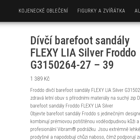
KOJENECKÉ OBLEČENÍ
FIGURKY A ZVÍŘÁTKA
A
Dívčí barefoot sandály
FLEXY LIA Silver Froddo
G3150264-27 – 39
1 389
Kč
Froddo dívčí barefoot sandály FLEXY LIA Silver G31502
zdravá letní obuv s přírodními materiály na suchý zip 
barefoot sandály Froddo FLEXY LIA Silver
Objevte barefoot sandály Froddo s jedinečným desig
kombinují prémiovou potištěnou voděodpudivou kůži a
profesionální Vibram® podrážku. Jsou extrémně lehké
prodyšné a napodobují chůzi naboso, čímž podporují z