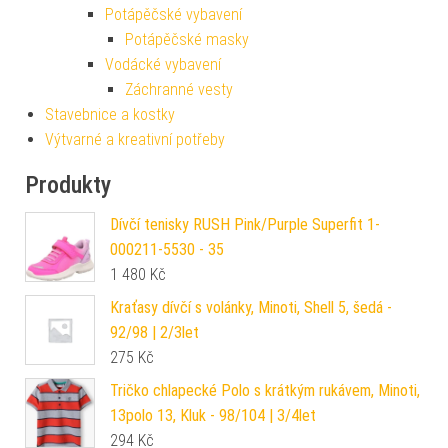
Potápěčské vybavení
Potápěčské masky
Vodácké vybavení
Záchranné vesty
Stavebnice a kostky
Výtvarné a kreativní potřeby
Produkty
Dívčí tenisky RUSH Pink/Purple Superfit 1-
000211-5530 - 35
1 480
Kč
Kraťasy dívčí s volánky, Minoti, Shell 5, šedá -
92/98 | 2/3let
275
Kč
Tričko chlapecké Polo s krátkým rukávem, Minoti,
13polo 13, Kluk - 98/104 | 3/4let
294
Kč