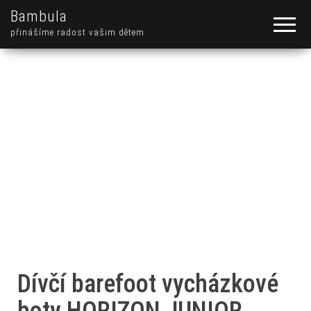
Bambula
přinášíme radost vašim dětem
Dívčí barefoot vycházkové