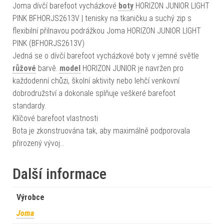
Joma dívčí barefoot vycházkové
boty
HORIZON JUNIOR LIGHT
PINK BFHORJS2613V | tenisky na tkaničku a suchý zip s
flexibilní přilnavou podrážkou Joma HORIZON JUNIOR LIGHT
PINK (BFHORJS2613V)
Jedná se o dívčí barefoot vycházkové boty v jemné světle
růžové
barvě.
model
HORIZON JUNIOR je navržen pro
každodenní chůzi, školní aktivity nebo lehčí venkovní
dobrodružství a dokonale splňuje veškeré barefoot
standardy.
Klíčové barefoot vlastnosti
Bota je zkonstruována tak, aby maximálně podporovala
přirozený vývoj…
Další informace
Výrobce
Joma