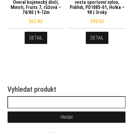
Overal kojenecký dívčí,
vesta sportovní nylon,
Minoti, Fruits 7, růžová –
Pidilidi, PD1085-01, Holka –
74/80 | 9-12m
98 | 3roky
363
Kč
399
Kč
DETAIL
DETAIL
Vyhledat produkt
Vyhledávání