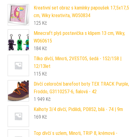
Kreativní set obraz s kamínky papoušek 17,5x17,5
cm, Wiky kreativita, W050834
125
Kč
Minecraft plyš postavička s klipem 13 cm, Wiky,
W060615
184
Kč
Tílko dívčí, Minoti, 2VEST05, šedá - 152/158 |
12/13let
115
Kč
Dívčí celoroční barefoot boty TEX TRACK Purple,
Froddo, G3110257-6, fialová - 42
1 949
Kč
Kalhoty 3/4 dívčí, Pidilidi, PD852, bílá - 74 | 9m
169
Kč
Top dívčí s uzlem, Minoti, TRIP 8, krémová -