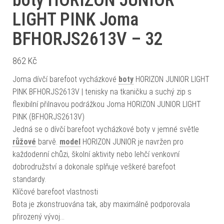
boty HORIZON JUNIOR
LIGHT PINK Joma
BFHORJS2613V – 32
862
Kč
Joma dívčí barefoot vycházkové
boty
HORIZON JUNIOR LIGHT
PINK BFHORJS2613V | tenisky na tkaničku a suchý zip s
flexibilní přilnavou podrážkou Joma HORIZON JUNIOR LIGHT
PINK (BFHORJS2613V)
Jedná se o dívčí barefoot vycházkové boty v jemné světle
růžové
barvě.
model
HORIZON JUNIOR je navržen pro
každodenní chůzi, školní aktivity nebo lehčí venkovní
dobrodružství a dokonale splňuje veškeré barefoot
standardy.
Klíčové barefoot vlastnosti
Bota je zkonstruována tak, aby maximálně podporovala
přirozený vývoj…