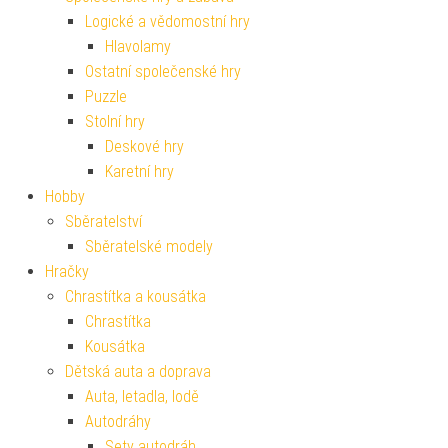
Logické a vědomostní hry
Hlavolamy
Ostatní společenské hry
Puzzle
Stolní hry
Deskové hry
Karetní hry
Hobby
Sběratelství
Sběratelské modely
Hračky
Chrastítka a kousátka
Chrastítka
Kousátka
Dětská auta a doprava
Auta, letadla, lodě
Autodráhy
Sety autodráh