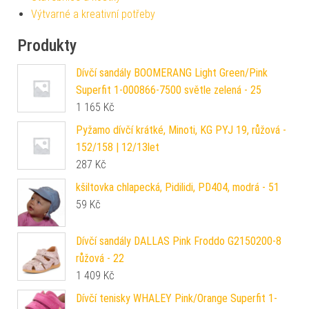
Výtvarné a kreativní potřeby
Produkty
Dívčí sandály BOOMERANG Light Green/Pink
Superfit 1-000866-7500 světle zelená - 25
1 165
Kč
Pyžamo dívčí krátké, Minoti, KG PYJ 19, růžová -
152/158 | 12/13let
287
Kč
kšiltovka chlapecká, Pidilidi, PD404, modrá - 51
59
Kč
Dívčí sandály DALLAS Pink Froddo G2150200-8
růžová - 22
1 409
Kč
Dívčí tenisky WHALEY Pink/Orange Superfit 1-