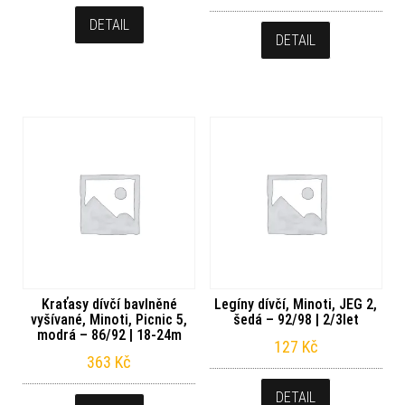
DETAIL
DETAIL
Kraťasy dívčí bavlněné
Legíny dívčí, Minoti, JEG 2,
vyšívané, Minoti, Picnic 5,
šedá – 92/98 | 2/3let
modrá – 86/92 | 18-24m
127
Kč
363
Kč
DETAIL