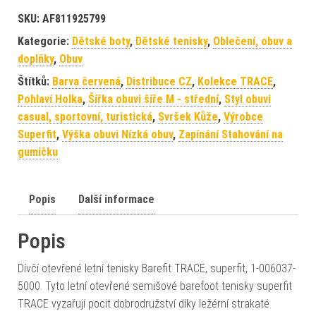
SKU:
AF811925799
Kategorie:
Dětské boty
,
Dětské tenisky
,
Oblečení, obuv a
doplňky
,
Obuv
Štítků:
Barva červená
,
Distribuce CZ
,
Kolekce TRACE
,
Pohlaví Holka
,
Šířka obuvi šíře M - střední
,
Styl obuvi
casual, sportovní, turistická
,
Svršek Kůže
,
Výrobce
Superfit
,
Výška obuvi Nízká obuv
,
Zapínání Stahování na
gumičku
Popis
Další informace
Popis
Dívčí otevřené letní tenisky Barefit TRACE, superfit, 1-006037-
5000. Tyto letní otevřené semišové barefoot tenisky superfit
TRACE vyzařují pocit dobrodružství díky ležérní strakaté