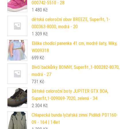
000742-5510 - 28
1 480
Kč
dětská celoroční obuv BREEZE, Superfit, 1-
000363-8000, modrá - 20
1 309
Kč
Eliška chodící panenka 41 cm, modré šaty, Wiky,
W009318
699
Kč
Dívčí bačkůrky BONNY, Superfit ,1-800282-8070,
modrá - 27
731
Kč
Dětské celoroční boty JUPITER GTX BOA,
Superfit,1-009069-7020, zelená - 34
2 304
Kč
Chlapecká bunda lyžařská zimní Pidilidi PD1160-
09 - 164 | 14let