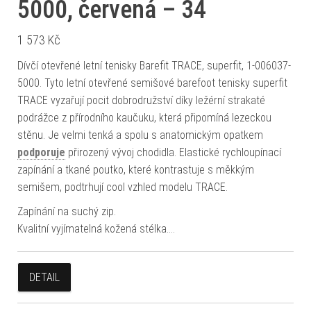
5000, červená – 34
1 573
Kč
Dívčí otevřené letní tenisky Barefit TRACE, superfit, 1-006037-
5000. Tyto letní otevřené semišové barefoot tenisky superfit
TRACE vyzařují pocit dobrodružství díky ležérní strakaté
podrážce z přírodního kaučuku, která připomíná lezeckou
stěnu. Je velmi tenká a spolu s anatomickým opatkem
podporuje
přirozený vývoj chodidla. Elastické rychloupínací
zapínání a tkané poutko, které kontrastuje s měkkým
semišem, podtrhují cool vzhled modelu TRACE.
Zapínání na suchý zip.
Kvalitní vyjímatelná kožená stélka.…
DETAIL