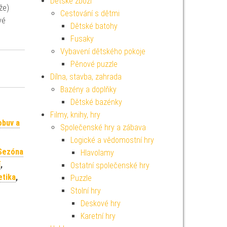
Dětské zboží
že)
Cestování s dětmi
vé
Dětské batohy
Fusaky
Vybavení dětského pokoje
Pěnové puzzle
Dílna, stavba, zahrada
Bazény a doplňky
Dětské bazénky
Filmy, knihy, hry
obuv a
Společenské hry a zábava
Logické a vědomostní hry
Sezóna
Hlavolamy
í
,
Ostatní společenské hry
etika
,
Puzzle
Stolní hry
Deskové hry
Karetní hry