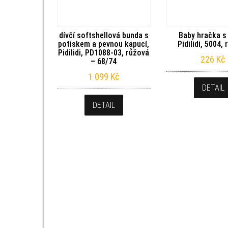
dívčí softshellová bunda s
Baby hračka s 
potiskem a pevnou kapucí,
Pidilidi, 5004,
Pidilidi, PD1088-03, růžová
226
Kč
– 68/74
1 099
Kč
DETAIL
DETAIL