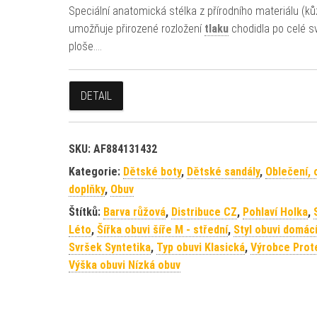
Speciální anatomická stélka z přírodního materiálu (ků
umožňuje přirozené rozložení
tlaku
chodidla po celé s
ploše.…
DETAIL
SKU:
AF884131432
Kategorie:
Dětské boty
,
Dětské sandály
,
Oblečení, 
doplňky
,
Obuv
Štítků:
Barva růžová
,
Distribuce CZ
,
Pohlaví Holka
,
Léto
,
Šířka obuvi šíře M - střední
,
Styl obuvi domác
Svršek Syntetika
,
Typ obuvi Klasická
,
Výrobce Prot
Výška obuvi Nízká obuv