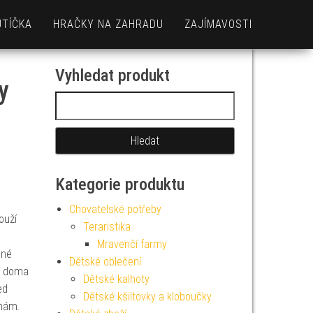
UTÍČKA
HRAČKY NA ZAHRADU
ZAJÍMAVOSTI
Vyhledat produkt
y
Vyhledávání
Kategorie produktu
Chovatelské potřeby
ouží
Teraristika
Mravenčí farmy
lné
Dětské oblečení
na doma
Dětské kalhoty
ed
Dětské kšiltovky a kloboučky
hám.