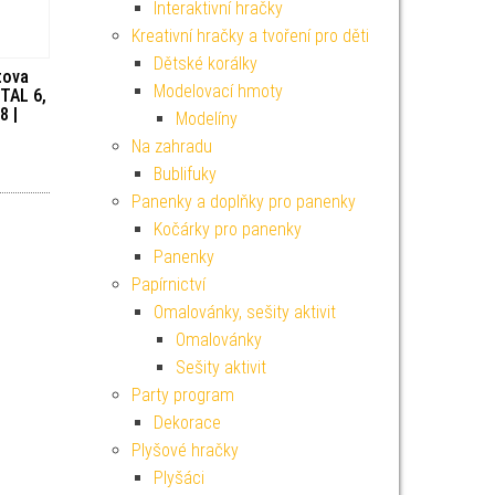
Interaktivní hračky
Kreativní hračky a tvoření pro děti
Dětské korálky
tova
Modelovací hmoty
ETAL 6,
8 |
Modelíny
Na zahradu
Bublifuky
Panenky a doplňky pro panenky
Kočárky pro panenky
Panenky
Papírnictví
Omalovánky, sešity aktivit
Omalovánky
Sešity aktivit
Party program
Dekorace
Plyšové hračky
Plyšáci