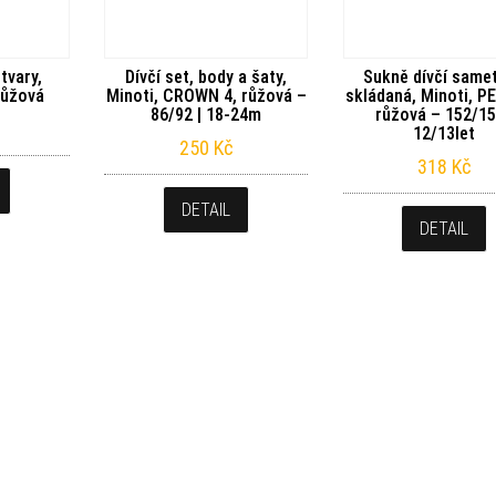
tvary,
Dívčí set, body a šaty,
Sukně dívčí same
 růžová
Minoti, CROWN 4, růžová –
skládaná, Minoti, P
86/92 | 18-24m
růžová – 152/15
12/13let
250
Kč
318
Kč
DETAIL
DETAIL