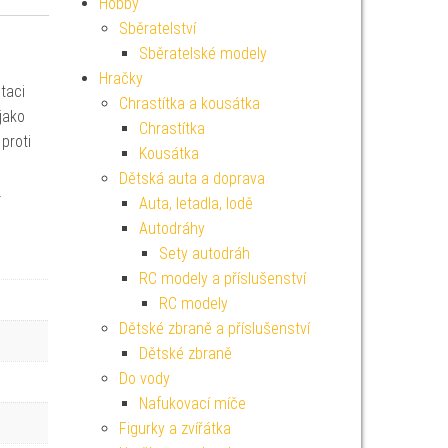
Hobby
Sběratelství
Sběratelské modely
Hračky
taci
Chrastítka a kousátka
jako
Chrastítka
proti
Kousátka
Dětská auta a doprava
…
Auta, letadla, lodě
Autodráhy
Sety autodráh
RC modely a příslušenství
RC modely
Dětské zbraně a příslušenství
Dětské zbraně
Do vody
Nafukovací míče
Figurky a zvířátka