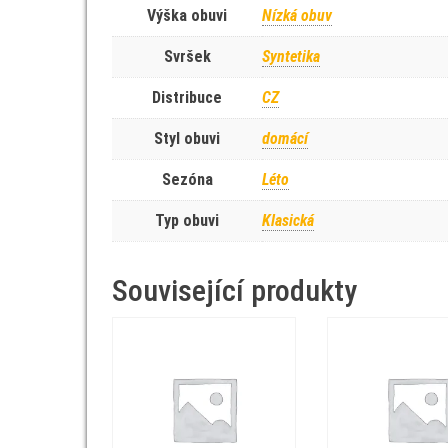
Výška obuvi
Nízká obuv
Svršek
Syntetika
Distribuce
CZ
Styl obuvi
domácí
Sezóna
Léto
Typ obuvi
Klasická
Související produkty