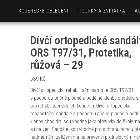
KOJENECKÉ OBLEČENÍ
FIGURKY A ZVÍŘÁTKA
A
Dívčí ortopedické sandál
ORS T97/31, Protetika,
růžová – 29
639
Kč
Dívčí ortopedicko-rehabilitační pantofle ORS T97/31
s podporou příčně ploché a podélné klenby chodidla sl
pro rehabilitaci dolních končetin. Dívčí ortopedicko-
rehabilitační sandále s podporou příčně ploché a podé
klenby chodidla jsou vhodné jako přezůvky do školy, 
a i na ven. Sandále jsou vhodné pro ochranu nohou př
nadměrným zatížením a na prevenci proti plochým no