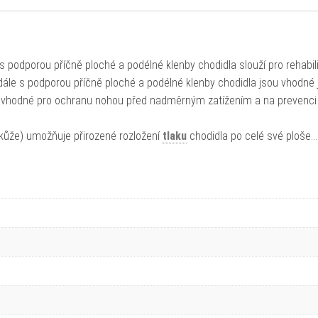
s podporou příčně ploché a podélné klenby chodidla slouží pro rehabili
andále s podporou příčně ploché a podélné klenby chodidla jsou vhodné 
ou vhodné pro ochranu nohou před nadměrným zatížením a na prevenci 
(kůže) umožňuje přirozené rozložení
tlaku
chodidla po celé své ploše.