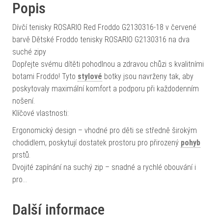
Popis
Dívčí tenisky ROSARIO Red Froddo G2130316-18 v červené
barvě Dětské Froddo tenisky ROSARIO G2130316 na dva
suché zipy
Dopřejte svému dítěti pohodlnou a zdravou chůzi s kvalitními
botami Froddo! Tyto
stylové
botky jsou navrženy tak, aby
poskytovaly maximální komfort a podporu při každodenním
nošení.
Klíčové vlastnosti:
Ergonomický design – vhodné pro děti se středně širokým
chodidlem, poskytují dostatek prostoru pro přirozený
pohyb
prstů.
Dvojité zapínání na suchý zip – snadné a rychlé obouvání i
pro…
Další informace