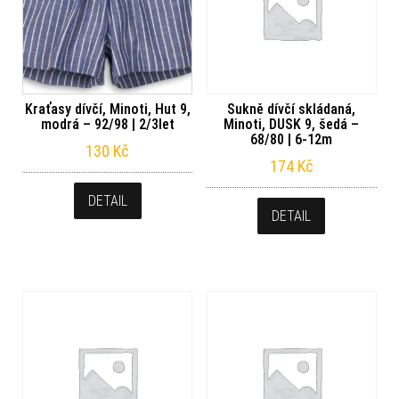
Kraťasy dívčí, Minoti, Hut 9,
Sukně dívčí skládaná,
modrá – 92/98 | 2/3let
Minoti, DUSK 9, šedá –
68/80 | 6-12m
130
Kč
174
Kč
DETAIL
DETAIL