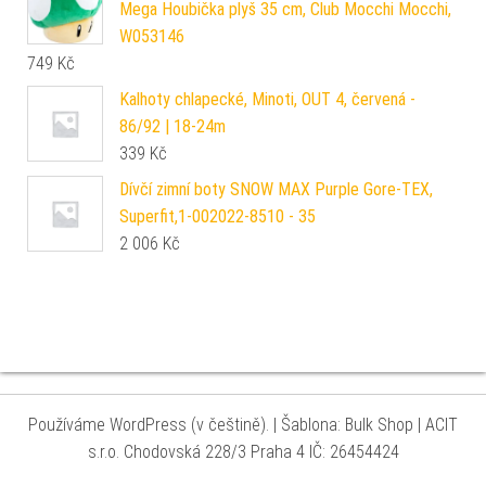
Mega Houbička plyš 35 cm, Club Mocchi Mocchi,
W053146
749
Kč
Kalhoty chlapecké, Minoti, OUT 4, červená -
86/92 | 18-24m
339
Kč
Dívčí zimní boty SNOW MAX Purple Gore-TEX,
Superfit,1-002022-8510 - 35
2 006
Kč
Používáme WordPress (v češtině).
|
Šablona: Bulk Shop
| ACIT
s.r.o. Chodovská 228/3 Praha 4 IČ: 26454424