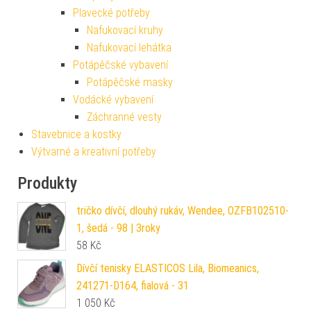
Plavecké potřeby
Nafukovací kruhy
Nafukovací lehátka
Potápěčské vybavení
Potápěčské masky
Vodácké vybavení
Záchranné vesty
Stavebnice a kostky
Výtvarné a kreativní potřeby
Produkty
tričko dívčí, dlouhý rukáv, Wendee, OZFB102510-
1, šedá - 98 | 3roky
58
Kč
Dívčí tenisky ELASTICOS Lila, Biomeanics,
241271-D164, fialová - 31
1 050
Kč