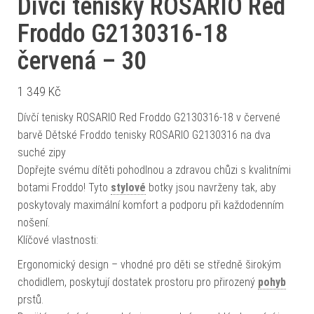
Dívčí tenisky ROSARIO Red
Froddo G2130316-18
červená – 30
1 349
Kč
Dívčí tenisky ROSARIO Red Froddo G2130316-18 v červené
barvě Dětské Froddo tenisky ROSARIO G2130316 na dva
suché zipy
Dopřejte svému dítěti pohodlnou a zdravou chůzi s kvalitními
botami Froddo! Tyto
stylové
botky jsou navrženy tak, aby
poskytovaly maximální komfort a podporu při každodenním
nošení.
Klíčové vlastnosti:
Ergonomický design – vhodné pro děti se středně širokým
chodidlem, poskytují dostatek prostoru pro přirozený
pohyb
prstů.