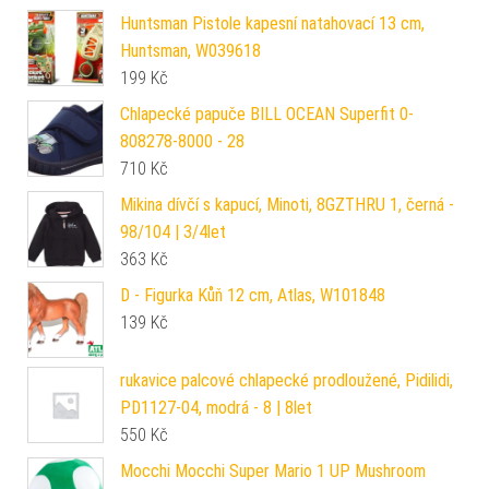
Huntsman Pistole kapesní natahovací 13 cm,
Huntsman, W039618
199
Kč
Chlapecké papuče BILL OCEAN Superfit 0-
808278-8000 - 28
710
Kč
Mikina dívčí s kapucí, Minoti, 8GZTHRU 1, černá -
98/104 | 3/4let
363
Kč
D - Figurka Kůň 12 cm, Atlas, W101848
139
Kč
rukavice palcové chlapecké prodloužené, Pidilidi,
PD1127-04, modrá - 8 | 8let
550
Kč
Mocchi Mocchi Super Mario 1 UP Mushroom