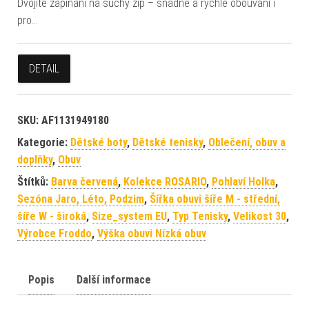
Dvojité zapínání na suchý zip – snadné a rychlé obouvání i
pro…
DETAIL
SKU:
AF1131949180
Kategorie:
Dětské boty
,
Dětské tenisky
,
Oblečení, obuv a
doplňky
,
Obuv
Štítků:
Barva červená
,
Kolekce ROSARIO
,
Pohlaví Holka
,
Sezóna Jaro, Léto, Podzim
,
Šířka obuvi šíře M - střední,
šíře W - široká
,
Size_system EU
,
Typ Tenisky
,
Velikost 30
,
Výrobce Froddo
,
Výška obuvi Nízká obuv
Popis
Další informace