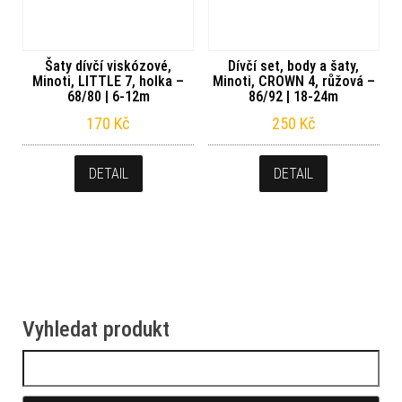
Šaty dívčí viskózové,
Dívčí set, body a šaty,
Minoti, LITTLE 7, holka –
Minoti, CROWN 4, růžová –
68/80 | 6-12m
86/92 | 18-24m
170
Kč
250
Kč
DETAIL
DETAIL
Vyhledat produkt
Vyhledávání