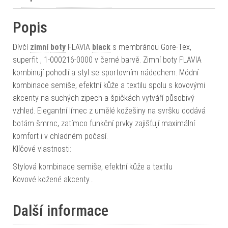
Popis
Dívčí
zimní
boty
FLAVIA
black
s membránou Gore-Tex,
superfit , 1-000216-0000 v černé barvě. Zimní boty FLAVIA
kombinují pohodlí a styl se sportovním nádechem. Módní
kombinace semiše, efektní kůže a textilu spolu s kovovými
akcenty na suchých zipech a špičkách vytváří působivý
vzhled. Elegantní límec z umělé kožešiny na svršku dodává
botám šmrnc, zatímco funkční prvky zajišťují maximální
komfort i v chladném počasí.
Klíčové vlastnosti:
Stylová kombinace semiše, efektní kůže a textilu
Kovové kožené akcenty…
Další informace