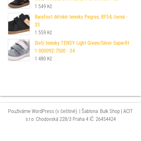
1 549
Kč
Barefoot dětské tenisky Pegres, BF54, černá -
33
1 559
Kč
Dívčí tenisky TENSY Light Green/Silver Superfit
1-000092-7500 - 34
1 480
Kč
Používáme WordPress (v češtině).
|
Šablona: Bulk Shop
| ACIT
s.r.o. Chodovská 228/3 Praha 4 IČ: 26454424