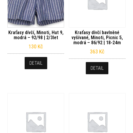
Kraťasy dívčí, Minoti, Hut 9,
Kraťasy dívčí bavlněné
modrá – 92/98 | 2/3let
vyšívané, Minoti, Picnic 5,
modrá – 86/92 | 18-24m
130
Kč
363
Kč
DETAIL
DETAIL