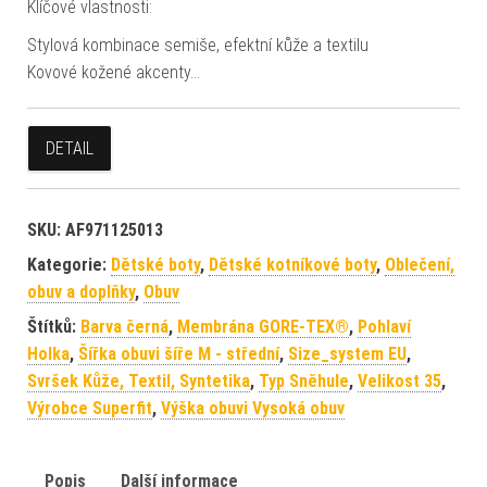
Klíčové vlastnosti:
Stylová kombinace semiše, efektní kůže a textilu
Kovové kožené akcenty…
DETAIL
SKU:
AF971125013
Kategorie:
Dětské boty
,
Dětské kotníkové boty
,
Oblečení,
obuv a doplňky
,
Obuv
Štítků:
Barva černá
,
Membrána GORE-TEX®
,
Pohlaví
Holka
,
Šířka obuvi šíře M - střední
,
Size_system EU
,
Svršek Kůže, Textil, Syntetika
,
Typ Sněhule
,
Velikost 35
,
Výrobce Superfit
,
Výška obuvi Vysoká obuv
Popis
Další informace