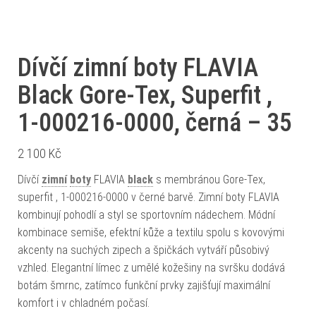
Dívčí zimní boty FLAVIA
Black Gore-Tex, Superfit ,
1-000216-0000, černá – 35
2 100
Kč
Dívčí
zimní
boty
FLAVIA
black
s membránou Gore-Tex,
superfit , 1-000216-0000 v černé barvě. Zimní boty FLAVIA
kombinují pohodlí a styl se sportovním nádechem. Módní
kombinace semiše, efektní kůže a textilu spolu s kovovými
akcenty na suchých zipech a špičkách vytváří působivý
vzhled. Elegantní límec z umělé kožešiny na svršku dodává
botám šmrnc, zatímco funkční prvky zajišťují maximální
komfort i v chladném počasí.