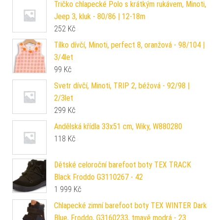
Tričko chlapecké Polo s krátkým rukávem, Minoti,
Jeep 3, kluk - 80/86 | 12-18m
252
Kč
Tílko dívčí, Minoti, perfect 8, oranžová - 98/104 |
3/4let
99
Kč
Svetr dívčí, Minoti, TRIP 2, béžová - 92/98 |
2/3let
299
Kč
Andělská křídla 33x51 cm, Wiky, W880280
118
Kč
Dětské celoroční barefoot boty TEX TRACK
Black Froddo G3110267 - 42
1 999
Kč
Chlapecké zimní barefoot boty TEX WINTER Dark
Blue, Froddo, G3160233, tmavě modrá - 23