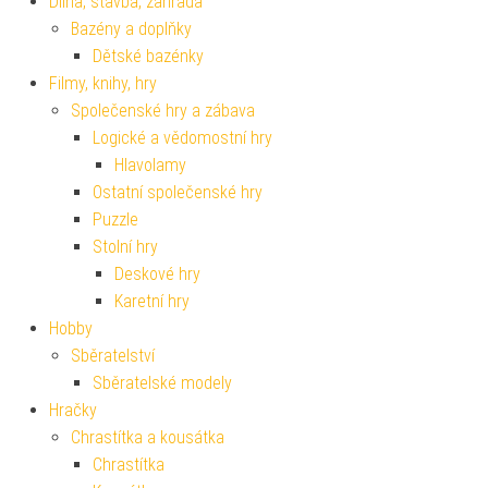
Dílna, stavba, zahrada
Bazény a doplňky
Dětské bazénky
Filmy, knihy, hry
Společenské hry a zábava
Logické a vědomostní hry
Hlavolamy
Ostatní společenské hry
Puzzle
Stolní hry
Deskové hry
Karetní hry
Hobby
Sběratelství
Sběratelské modely
Hračky
Chrastítka a kousátka
Chrastítka