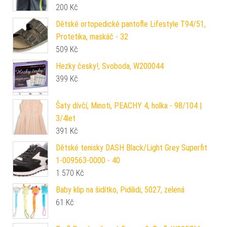
200
Kč
Dětské ortopedické pantofle Lifestyle T94/51,
Protetika, maskáč - 32
509
Kč
Hezky česky!, Svoboda, W200044
399
Kč
Šaty dívčí, Minoti, PEACHY 4, holka - 98/104 |
3/4let
391
Kč
Dětské tenisky DASH Black/Light Grey Superfit
1-009563-0000 - 40
1 570
Kč
Baby klip na šidítko, Pidilidi, 5027, zelená
61
Kč