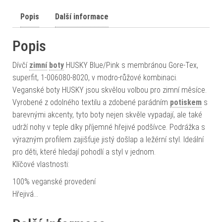
Popis
Další informace
Popis
Dívčí
zimní
boty
HUSKY Blue/Pink s membránou Gore-Tex,
superfit, 1-006080-8020, v modro-růžové kombinaci.
Veganské boty HUSKY jsou skvělou volbou pro zimní měsíce.
Vyrobené z odolného textilu a zdobené parádním
potiskem
s
barevnými akcenty, tyto boty nejen skvěle vypadají, ale také
udrží nohy v teple díky příjemné hřejivé podšívce. Podrážka s
výrazným profilem zajišťuje jistý došlap a ležérní styl. Ideální
pro děti, které hledají pohodlí a styl v jednom.
Klíčové vlastnosti:
100% veganské provedení
Hřejivá…