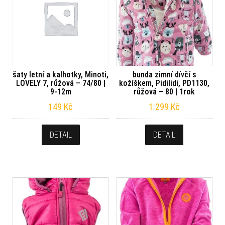
šaty letní a kalhotky, Minoti,
bunda zimní dívčí s
LOVELY 7, růžová – 74/80 |
kožíškem, Pidilidi, PD1130,
9-12m
růžová – 80 | 1rok
149
Kč
1 299
Kč
DETAIL
DETAIL