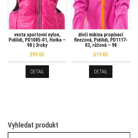
vesta sportovní nylon,
dívčí mikina propínací
Pidilidi, PD1085-01, Holka –
fleezová, Pidilidi, PD1117-
98 | 3roky
03, růžová – 98
399
Kč
619
Kč
DETAIL
DETAIL
Vyhledat produkt
Vyhledávání