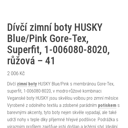
Dívčí zimní boty HUSKY
Blue/Pink Gore-Tex,
Superfit, 1-006080-8020,
růžová – 41
2 006
Kč
Dívčí
zimní
boty
HUSKY Blue/Pink s membránou Gore-Tex,
superfit, 1-006080-8020, v modro-růžové kombinaci.
Veganské boty HUSKY jsou skvělou volbou pro zimní měsíce.
Vyrobené z odolného textilu a zdobené parádním
potiskem
s
barevnými akcenty, tyto boty nejen skvěle vypadají, ale také
udrží nohy v teple díky příjemné hřejivé podšívce. Podrážka s
výrazným profilem zajišťuje jistý došlap a ležérní styl. Ideální