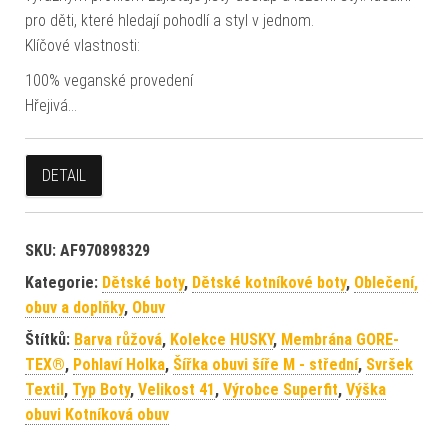
pro děti, které hledají pohodlí a styl v jednom.
Klíčové vlastnosti:
100% veganské provedení
Hřejivá…
DETAIL
SKU:
AF970898329
Kategorie:
Dětské boty
,
Dětské kotníkové boty
,
Oblečení,
obuv a doplňky
,
Obuv
Štítků:
Barva růžová
,
Kolekce HUSKY
,
Membrána GORE-
TEX®
,
Pohlaví Holka
,
Šířka obuvi šíře M - střední
,
Svršek
Textil
,
Typ Boty
,
Velikost 41
,
Výrobce Superfit
,
Výška
obuvi Kotníková obuv