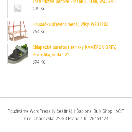
Trefl Puzzle pěnové Frozen 2, Trefl, W035761
439
Kč
Houpačka dřevěná menší, Wiky, W201283
254
Kč
Chlapecké barefoot tenisky KAMERON GREY,
Protetika, šedá - 22
894
Kč
Používáme WordPress (v češtině).
|
Šablona: Bulk Shop
| ACIT
s.r.o. Chodovská 228/3 Praha 4 IČ: 26454424