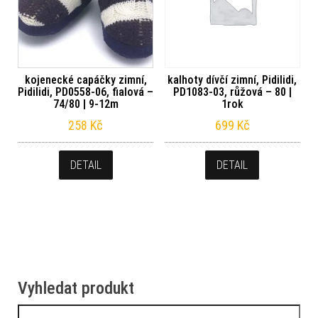
kojenecké capáčky zimní,
kalhoty dívčí zimní, Pidilidi,
Pidilidi, PD0558-06, fialová –
PD1083-03, růžová – 80 |
74/80 | 9-12m
1rok
258
Kč
699
Kč
DETAIL
DETAIL
Vyhledat produkt
Vyhledávání