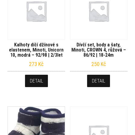
Kalhoty díčí džínové s
Dívčí set, body a šaty,
elastenem, Minoti, Unicorn
Minoti, CROWN 4, růžová –
10, modrá – 92/98 | 2/3let
86/92 | 18-24m
273
Kč
250
Kč
DETAIL
DETAIL