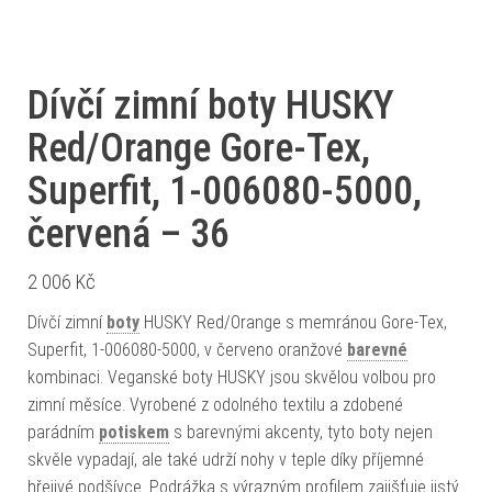
Dívčí zimní boty HUSKY
Red/Orange Gore-Tex,
Superfit, 1-006080-5000,
červená – 36
2 006
Kč
Dívčí zimní
boty
HUSKY Red/Orange s memránou Gore-Tex,
Superfit, 1-006080-5000, v červeno oranžové
barevné
kombinaci. Veganské boty HUSKY jsou skvělou volbou pro
zimní měsíce. Vyrobené z odolného textilu a zdobené
parádním
potiskem
s barevnými akcenty, tyto boty nejen
skvěle vypadají, ale také udrží nohy v teple díky příjemné
hřejivé podšívce. Podrážka s výrazným profilem zajišťuje jistý