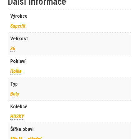
Další informace
Výrobce
Superfit
Velikost
36
Pohlaví
Holka
Typ
Boty
Kolekce
HUSKY
Šířka obuvi