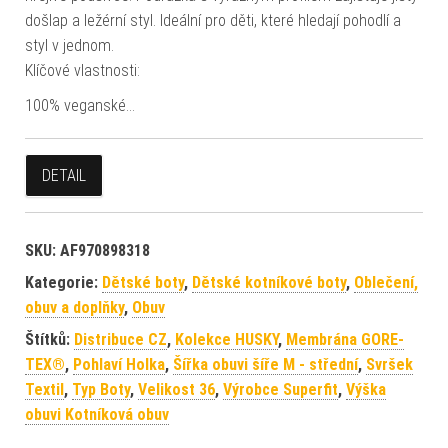
došlap a ležérní styl. Ideální pro děti, které hledají pohodlí a
styl v jednom.
Klíčové vlastnosti:
100% veganské…
DETAIL
SKU:
AF970898318
Kategorie:
Dětské boty
,
Dětské kotníkové boty
,
Oblečení,
obuv a doplňky
,
Obuv
Štítků:
Distribuce CZ
,
Kolekce HUSKY
,
Membrána GORE-
TEX®
,
Pohlaví Holka
,
Šířka obuvi šíře M - střední
,
Svršek
Textil
,
Typ Boty
,
Velikost 36
,
Výrobce Superfit
,
Výška
obuvi Kotníková obuv