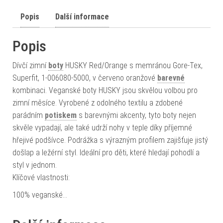
Popis
Další informace
Popis
Dívčí zimní
boty
HUSKY Red/Orange s memránou Gore-Tex,
Superfit, 1-006080-5000, v červeno oranžové
barevné
kombinaci. Veganské boty HUSKY jsou skvělou volbou pro
zimní měsíce. Vyrobené z odolného textilu a zdobené
parádním
potiskem
s barevnými akcenty, tyto boty nejen
skvěle vypadají, ale také udrží nohy v teple díky příjemné
hřejivé podšívce. Podrážka s výrazným profilem zajišťuje jistý
došlap a ležérní styl. Ideální pro děti, které hledají pohodlí a
styl v jednom.
Klíčové vlastnosti:
100% veganské…