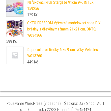
Nafukovací kruh Stargaze 91cm 9+, INTEX,
159256
129
Kč
OKTO FREEDOM Výtvarná modelovací sada DIY
květiny s dřevěným rámem 21x21 cm, OKTO,
W034366
599
Kč
Dopravní prostředky 6 ks 9 cm, Wiky Vehicles,
W013260
449
Kč
Používáme WordPress (v češtině).
|
Šablona: Bulk Shop
| ACIT
s.r.o. Chodovská 228/3 Praha 4 IČ: 26454424