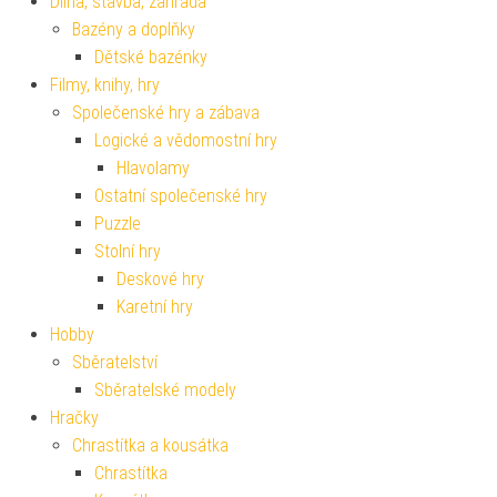
Dílna, stavba, zahrada
Bazény a doplňky
Dětské bazénky
Filmy, knihy, hry
Společenské hry a zábava
Logické a vědomostní hry
Hlavolamy
Ostatní společenské hry
Puzzle
Stolní hry
Deskové hry
Karetní hry
Hobby
Sběratelství
Sběratelské modely
Hračky
Chrastítka a kousátka
Chrastítka