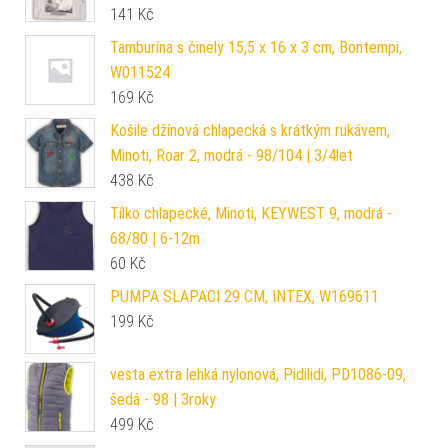
141
Kč
Tamburína s činely 15,5 x 16 x 3 cm, Bontempi,
W011524
169
Kč
Košile džínová chlapecká s krátkým rukávem,
Minoti, Roar 2, modrá - 98/104 | 3/4let
438
Kč
Tílko chlapecké, Minoti, KEYWEST 9, modrá -
68/80 | 6-12m
60
Kč
PUMPA SLAPACI 29 CM, INTEX, W169611
199
Kč
vesta extra lehká nylonová, Pidilidi, PD1086-09,
šedá - 98 | 3roky
499
Kč