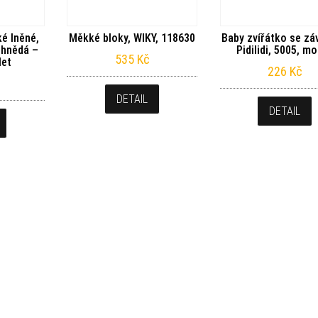
é lněné,
Měkké bloky, WIKY, 118630
Baby zvířátko se zá
, hnědá –
Pidilidi, 5005, m
535
Kč
let
226
Kč
DETAIL
DETAIL