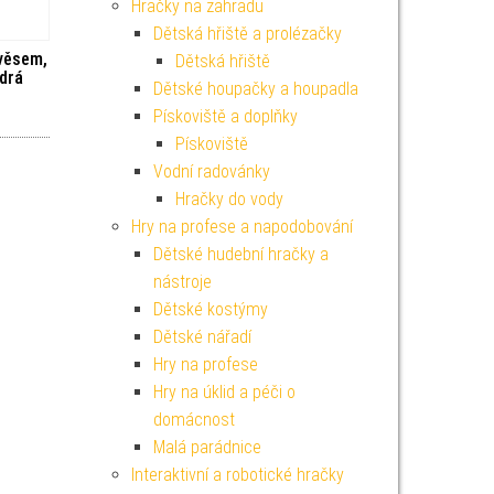
Hračky na zahradu
Dětská hřiště a prolézačky
věsem,
Dětská hřiště
odrá
Dětské houpačky a houpadla
Pískoviště a doplňky
Pískoviště
Vodní radovánky
Hračky do vody
Hry na profese a napodobování
Dětské hudební hračky a
nástroje
Dětské kostýmy
Dětské nářadí
Hry na profese
Hry na úklid a péči o
domácnost
Malá parádnice
Interaktivní a robotické hračky