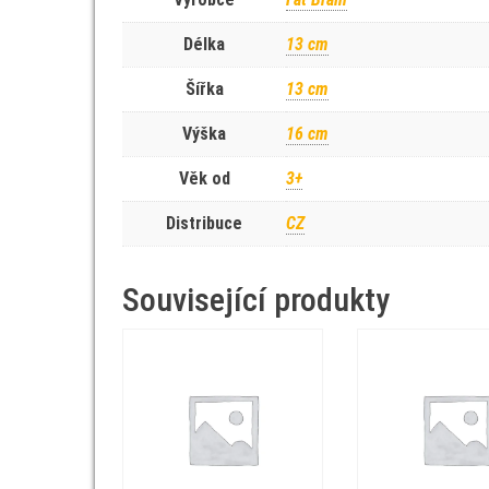
Délka
13 cm
Šířka
13 cm
Výška
16 cm
Věk od
3+
Distribuce
CZ
Související produkty