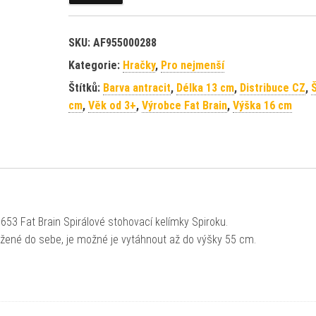
SKU:
AF955000288
Kategorie:
Hračky
,
Pro nejmenší
Štítků:
Barva antracit
,
Délka 13 cm
,
Distribuce CZ
,
Š
cm
,
Věk od 3+
,
Výrobce Fat Brain
,
Výška 16 cm
653 Fat Brain Spirálové stohovací kelímky Spiroku.
vložené do sebe, je možné je vytáhnout až do výšky 55 cm.