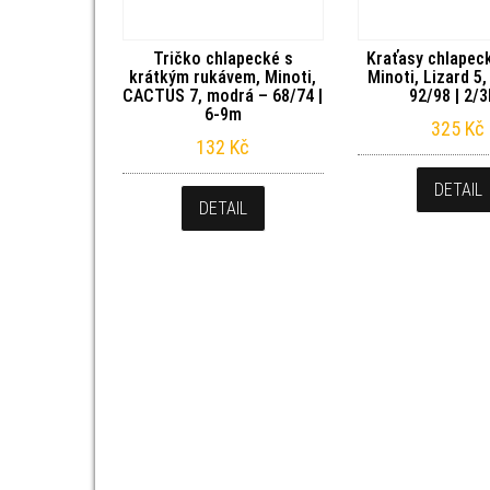
Tričko chlapecké s
Kraťasy chlapeck
krátkým rukávem, Minoti,
Minoti, Lizard 5
CACTUS 7, modrá – 68/74 |
92/98 | 2/3
6-9m
325
Kč
132
Kč
DETAIL
DETAIL