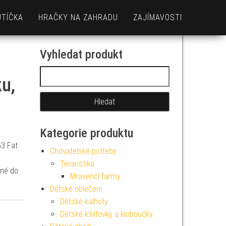
UTÍČKA
HRAČKY NA ZAHRADU
ZAJÍMAVOSTI
Vyhledat produkt
Vyhledávání
ku,
Kategorie produktu
53 Fat
Chovatelské potřeby
Teraristika
ené do
Mravenčí farmy
Dětské oblečení
Dětské kalhoty
Dětské kšiltovky a kloboučky