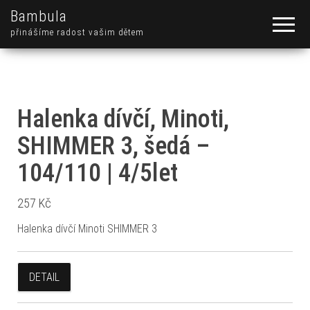
Bambula
přinášíme radost vašim dětem
Halenka dívčí, Minoti,
SHIMMER 3, šedá –
104/110 | 4/5let
257
Kč
Halenka dívčí Minoti SHIMMER 3
DETAIL