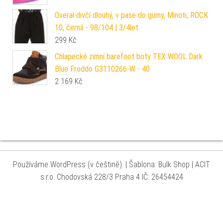
Overal divčí dlouhý, v pase do gumy, Minoti, ROCK
10, černá - 98/104 | 3/4let
299
Kč
Chlapecké zimní barefoot boty TEX WOOL Dark
Blue Froddo G3110266-W - 40
2 169
Kč
Používáme WordPress (v češtině).
|
Šablona: Bulk Shop
| ACIT
s.r.o. Chodovská 228/3 Praha 4 IČ: 26454424