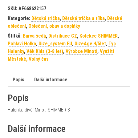
SKU:
AF668622157
Kategorie:
Dětská trička
,
Dětská trička a tílka
,
Dětské
oblečení
,
Oblečení, obuv a doplňky
Štítků:
Barva šedá
,
Distribuce CZ
,
Kolekce SHIMMER
,
Pohlaví Holka
,
Size_system EU
,
SizeAge 4/5let
,
Typ
Halenky
,
Věk Kids (3-8 let)
,
Výrobce Minoti
,
Využití
Městské, Volný čas
Popis
Další informace
Popis
Halenka dívčí Minoti SHIMMER 3
Další informace