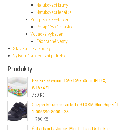
Nafukovací kruhy
Nafukovací lehátka
Potápěčské vybavení
Potápěčské masky
Vodácké vybavení
Záchranné vesty
Stavebnice a kostky
Výtvarné a kreativní potřeby
Produkty
Bazén - akvárium 159x159x50cm, INTEX,
W157471
759
Kč
Chlapecké celoroční boty STORM Blue Superfit
1-006390-8000 - 38
1 780
Kč
Šaty dívčí bavlněné, Minoti, Island 5, holka -