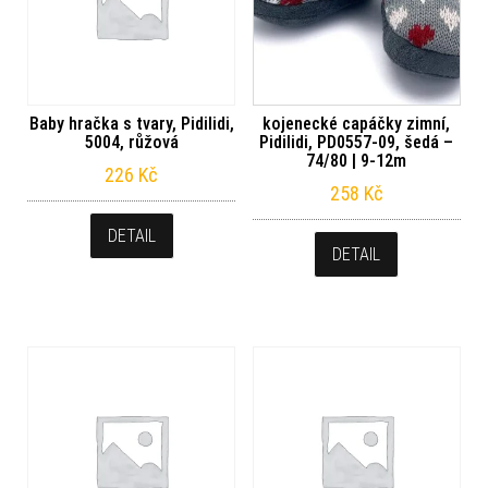
Baby hračka s tvary, Pidilidi,
kojenecké capáčky zimní,
5004, růžová
Pidilidi, PD0557-09, šedá –
74/80 | 9-12m
226
Kč
258
Kč
DETAIL
DETAIL