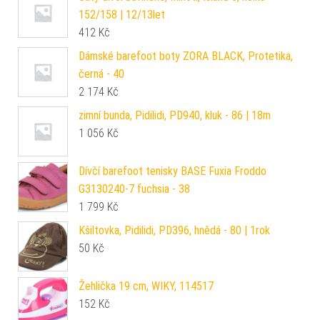
152/158 | 12/13let
412
Kč
Dámské barefoot boty ZORA BLACK, Protetika,
černá - 40
2 174
Kč
zimní bunda, Pidilidi, PD940, kluk - 86 | 18m
1 056
Kč
Dívčí barefoot tenisky BASE Fuxia Froddo
G3130240-7 fuchsia - 38
1 799
Kč
Kšiltovka, Pidilidi, PD396, hnědá - 80 | 1rok
50
Kč
Žehlička 19 cm, WIKY, 114517
152
Kč