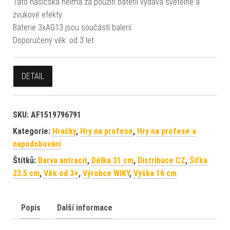
Tato hasičská helma za použití baterií vydává světelné a
zvukové efekty.
Baterie 3xAG13 jsou součástí balení.
Doporučený věk: od 3 let
DETAIL
SKU:
AF1519796791
Kategorie:
Hračky
,
Hry na profese
,
Hry na profese a
napodobování
Štítků:
Barva antracit
,
Délka 31 cm
,
Distribuce CZ
,
Šířka
23.5 cm
,
Věk od 3+
,
Výrobce WIKY
,
Výška 16 cm
Popis
Další informace