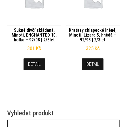
Sukně dívčí skládaná,
Kraťasy chlapecké lněné,
Minoti, ENCHANTED 10,
Minoti, Lizard 5, hnědá –
holka – 92/98 | 2/3let
92/98 | 2/3let
301
Kč
325
Kč
DETAIL
DETAIL
Vyhledat produkt
Vyhledávání