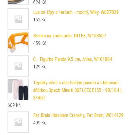
624
Kč
Luk se šípy a terčem - modrý, Wiky, W027839
152
Kč
Branka na vodní pólo, INTEX, W158507
459
Kč
C - Figurka Panda 9,5 cm, Atlas, W101884
129
Kč
Tepláky dívčí s elastickým pasem a stahovací
šňůrkou 3pack Minoti 30FLEECE155 - 98/104 |
3/4let
609
Kč
Fat Brain Hlavolam Crankity, Fat Brain, W014129
499
Kč