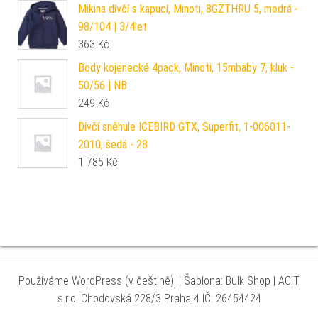
Mikina dívčí s kapucí, Minoti, 8GZTHRU 5, modrá -
98/104 | 3/4let
363
Kč
Body kojenecké 4pack, Minoti, 15mbaby 7, kluk -
50/56 | NB
249
Kč
Dívčí sněhule ICEBIRD GTX, Superfit, 1-006011-
2010, šedá - 28
1 785
Kč
Používáme WordPress (v češtině).
|
Šablona: Bulk Shop
| ACIT
s.r.o. Chodovská 228/3 Praha 4 IČ: 26454424