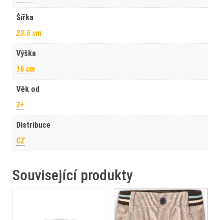
Šířka
23.5 cm
Výška
16 cm
Věk od
3+
Distribuce
CZ
Související produkty