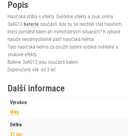
Popis
Hasičská přilba s efekty. Světelné efekty a zvuk sirény.
3xAG13
baterie
součástí. Kdo by se nechtěl stát hasičem,
který pomáhá lidem při mimořádných situacích? K výbavě
hasiče neodmyslitelně patří hasičská helma.
Tato hasičská helma za použití baterií vydává světelné a
zvukové efekty.
Baterie 3xAG13 jsou součástí balení.
Doporučený věk: od 3 let
Další informace
Výrobce
Wiky
Délka
31 cm