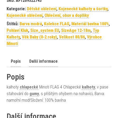
SKU:
AF1209522743
Kategorie:
Dětské oblečení
,
Kojenecké kalhoty a šortky
,
Kojenecké oblečení
,
Oblečení, obuv a doplňky
Štítků:
Barva modrá
,
Kolekce FLAG
,
Materiál bavlna 100%
,
Pohlaví Kluk
,
Size_system EU
,
SizeAge 12-18m
,
Typ
Kalhoty
,
Věk Baby (0-2 roky)
,
Velikost 80/86
,
Výrobce
Minoti
Popis
Další informace
Popis
kalhoty
chlapecké
Minoti FLAG 4 Chlapecké
kalhoty
, v pase
stahování do
gumy
, s přišitým ohybem na nohavici, Barva:
namořní modřSložení: 100% bavlna
Další informace