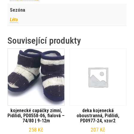
Sezóna
Léto
Související produkty
kojenecké capáčky zimní,
deka kojenecká
Pidilidi, PD0558-06, fialová –
oboustranná, Pidilidi,
74/80 | 9-12m
PD0977-24, vzor2
258
Kč
207
Kč