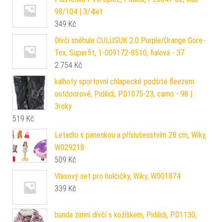
98/104 | 3/4let
349
Kč
Dívčí sněhule CULUSUK 2.0 Purple/Orange Gore-
Tex, Superfit, 1-009172-8510, fialová - 37
2 754
Kč
kalhoty sportovní chlapecké podšité fleezem
outdoorové, Pidilidi, PD1075-23, camo - 98 |
3roky
519
Kč
Letadlo s panenkou a příslušenstvím 28 cm, Wiky,
W029218
509
Kč
Vlasový set pro holčičky, Wiky, W001874
339
Kč
bunda zimní dívčí s kožíškem, Pidilidi, PD1130,