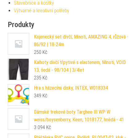
Stavebnice a kostky
Výtvarné a kreativní potřeby
Produkty
Kojenecký set dívčí, Minoti, AMAZING 4, růžová -
86/92 | 18-24m
250
Kč
Kalhoty dívčí třpytivé s elastenem, Minoti, VOID
13, šedá - 98/104 | 3/4let
235
Kč
Hra s házecími disky, INTEX, W018334
349
Kč
Dámské trekové boty Targhee III WP W
weiss/boysenberry, Keen, 1018177, hnědá - 41
3 094
Kč
Pláštěnka PVC opice, Pidilidi, PL0047-02, kluk -