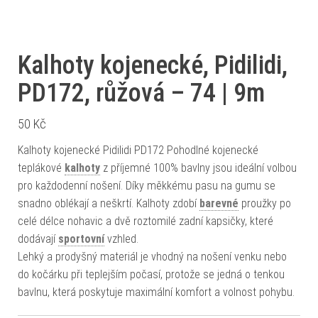
Kalhoty kojenecké, Pidilidi,
PD172, růžová – 74 | 9m
50
Kč
Kalhoty kojenecké Pidilidi PD172 Pohodlné kojenecké
teplákové
kalhoty
z příjemné 100% bavlny jsou ideální volbou
pro každodenní nošení. Díky měkkému pasu na gumu se
snadno oblékají a neškrtí. Kalhoty zdobí
barevné
proužky po
celé délce nohavic a dvě roztomilé zadní kapsičky, které
dodávají
sportovní
vzhled.
Lehký a prodyšný materiál je vhodný na nošení venku nebo
do kočárku při teplejším počasí, protože se jedná o tenkou
bavlnu, která poskytuje maximální komfort a volnost pohybu.