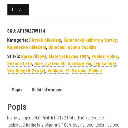
DETAIL
SKU:
AF1502785114
Kategorie:
Dětské oblečení
,
Kojenecké kalhoty a šortky
,
Kojenecké oblečení
,
Oblečení, obuv a doplňky
Štítků:
Barva růžová
,
Materiál bavlna 100%
,
Pohlaví Holka
,
Sezóna Léto
,
Size_system EU
,
SizeAge 9m
,
Typ Kalhoty
,
Věk Baby (0-2 roky)
,
Velikost 74
,
Výrobce Pidilidi
Popis
Další informace
Popis
Kalhoty kojenecké Pidilidi PD172 Pohodlné kojenecké
teplákové
kalhoty
z příjemné 100% bavlny jsou ideální volbou