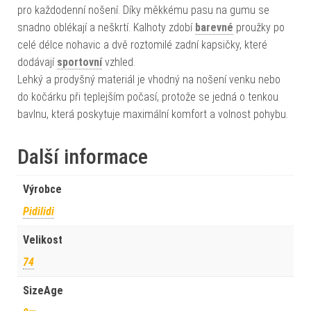
pro každodenní nošení. Díky měkkému pasu na gumu se
snadno oblékají a neškrtí. Kalhoty zdobí
barevné
proužky po
celé délce nohavic a dvě roztomilé zadní kapsičky, které
dodávají
sportovní
vzhled.
Lehký a prodyšný materiál je vhodný na nošení venku nebo
do kočárku při teplejším počasí, protože se jedná o tenkou
bavlnu, která poskytuje maximální komfort a volnost pohybu.
Další informace
Výrobce
Pidilidi
Velikost
74
SizeAge