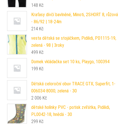
148
Kč
Kraťasy dívčí bavlněné, Minoti, 2SHORT 8, růžová
- 86/92 | 18-24m
214
Kč
vesta dětská se stojáčkem, Pidilidi, PD1115-19,
zelená - 98 | 3roky
499
Kč
Domek vkládačka set 10 ks, Playgo, 100394
199
Kč
Dětská celoroční obuv TRACE GTX; Superfit; 1-
006034-8000; zelená - 30
2 006
Kč
dětské holínky PVC - potisk zvířátka, Pidilidi,
PL0042-18, hnědá - 30
299
Kč