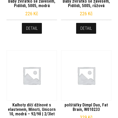
Baby zvířátko se závěsem,
Baby zvířátko se závěsem,
Pidilidi, 5005, modrá
Pidilidi, 5005, růžová
226
Kč
226
Kč
DETAIL
DETAIL
Kalhoty díčí džínové s
polštářky Dimpl Duo, Fat
elastenem, Minoti, Unicorn
Brain, W010233
10, modrá – 92/98 | 2/3let
329
Kč