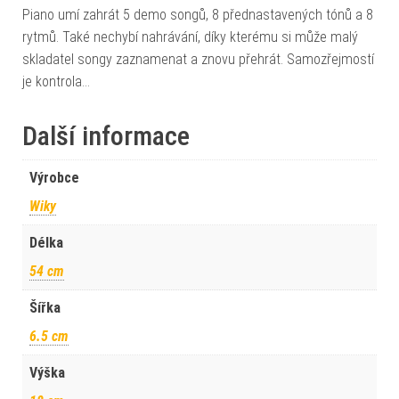
Piano umí zahrát 5 demo songů, 8 přednastavených tónů a 8
rytmů. Také nechybí nahrávání, díky kterému si může malý
skladatel songy zaznamenat a znovu přehrát. Samozřejmostí
je kontrola…
Další informace
Výrobce
Wiky
Délka
54 cm
Šířka
6.5 cm
Výška