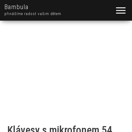
Bambula
přinášíme radost vašim dětem
Klávesy s mikrofonem 54