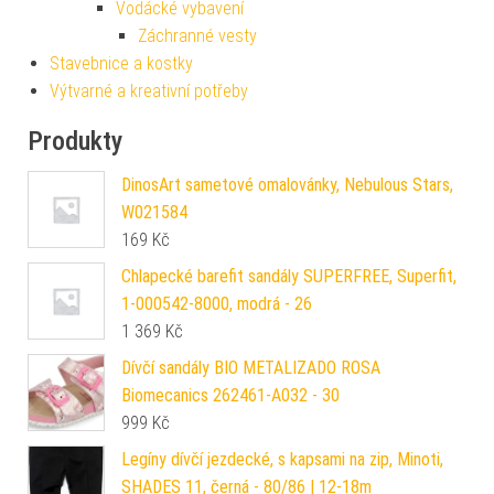
Vodácké vybavení
Záchranné vesty
Stavebnice a kostky
Výtvarné a kreativní potřeby
Produkty
DinosArt sametové omalovánky, Nebulous Stars,
W021584
169
Kč
Chlapecké barefit sandály SUPERFREE, Superfit,
1-000542-8000, modrá - 26
1 369
Kč
Dívčí sandály BIO METALIZADO ROSA
Biomecanics 262461-A032 - 30
999
Kč
Legíny dívčí jezdecké, s kapsami na zip, Minoti,
SHADES 11, černá - 80/86 | 12-18m