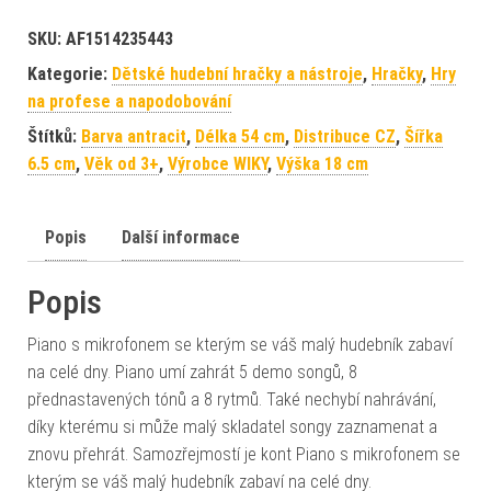
SKU:
AF1514235443
Kategorie:
Dětské hudební hračky a nástroje
,
Hračky
,
Hry
na profese a napodobování
Štítků:
Barva antracit
,
Délka 54 cm
,
Distribuce CZ
,
Šířka
6.5 cm
,
Věk od 3+
,
Výrobce WIKY
,
Výška 18 cm
Popis
Další informace
Popis
Piano s mikrofonem se kterým se váš malý hudebník zabaví
na celé dny. Piano umí zahrát 5 demo songů, 8
přednastavených tónů a 8 rytmů. Také nechybí nahrávání,
díky kterému si může malý skladatel songy zaznamenat a
znovu přehrát. Samozřejmostí je kont Piano s mikrofonem se
kterým se váš malý hudebník zabaví na celé dny.