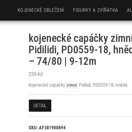
KOJENECKÉ OBLEČENÍ
FIGURKY A ZVÍŘÁTKA
A
kojenecké capáčky zimní
Pidilidi, PD0559-18, hně
– 74/80 | 9-12m
259
Kč
Kojenecké capáčky
zimní
, Pidilidi, PD0559-18, hnědá
DETAIL
SKU:
AF381900894