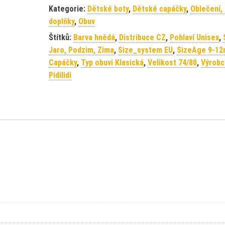
Kategorie:
Dětské boty
,
Dětské capáčky
,
Oblečení,
doplňky
,
Obuv
Štítků:
Barva hnědá
,
Distribuce CZ
,
Pohlaví Unisex
,
Jaro, Podzim, Zima
,
Size_system EU
,
SizeAge 9-12
Capáčky
,
Typ obuvi Klasická
,
Velikost 74/80
,
Výrobc
Pidilidi