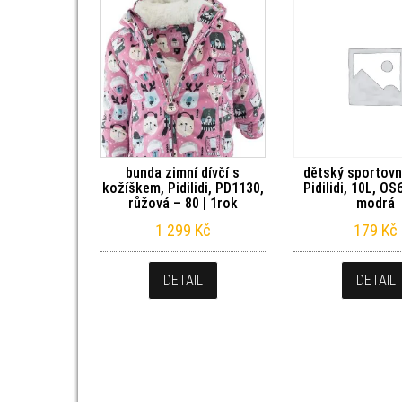
bunda zimní dívčí s
dětský sportovn
kožíškem, Pidilidi, PD1130,
Pidilidi, 10L, O
růžová – 80 | 1rok
modrá
1 299
Kč
179
Kč
DETAIL
DETAIL