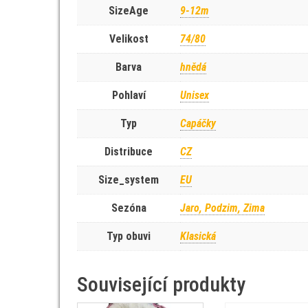
SizeAge
9-12m
Velikost
74/80
Barva
hnědá
Pohlaví
Unisex
Typ
Capáčky
Distribuce
CZ
Size_system
EU
Sezóna
Jaro, Podzim, Zima
Typ obuvi
Klasická
Související produkty