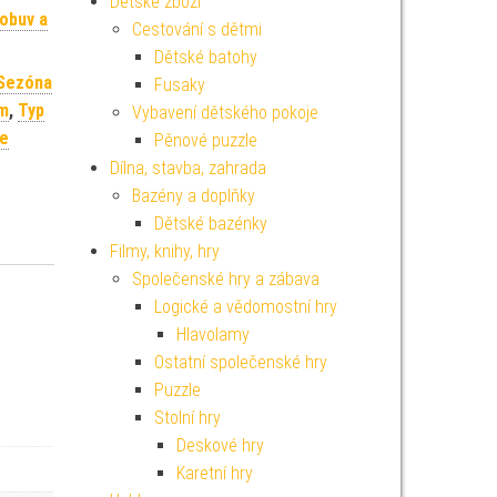
Dětské zboží
 obuv a
Cestování s dětmi
Dětské batohy
Sezóna
Fusaky
m
,
Typ
Vybavení dětského pokoje
e
Pěnové puzzle
Dílna, stavba, zahrada
Bazény a doplňky
Dětské bazénky
Filmy, knihy, hry
Společenské hry a zábava
Logické a vědomostní hry
Hlavolamy
Ostatní společenské hry
Puzzle
Stolní hry
Deskové hry
Karetní hry