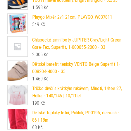
YOUTH naval academy/bright marigold - 32/33
1 598
Kč
Playgo Mixér 2v1 21cm, PLAYGO, W037811
549
Kč
Chlapecké zimní boty JUPITER Gray/Light Green
Gore-Tex, Superfit, 1-000055-2000 - 33
2 006
Kč
Dětské barefit tenisky VENTO Beige Superfit 1-
008204-4000 - 35
1 469
Kč
Tričko dívčí s krátkým rukávem, Minoti, 14tee 27,
Holka - 140/146 | 10/11let
190
Kč
Dětské tepláky letní, Pidilidi, PD0195, červená -
86 | 18m
68
Kč