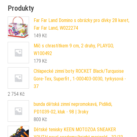
Produkty
Far Far Land Domino s obrázky pro dívky 28 karet,
Far Far Land, W022274
149
Kč
Míč s chrastítkem 9 cm, 2 druhy, PLAYGO,
W100492
179
Kč
Chlapecké zimní boty ROCKET Black/Turquoise
Gore-Tex, Superfit , 1-000403-0030, tyrkysová -
37
2 754
Kč
bunda dětská zimní nepromokavá, Pidilidi,
PD1039-02, kluk - 98 | 3roky
800
Kč
Dětské tenisky KEEN MOTOZOA SNEAKER