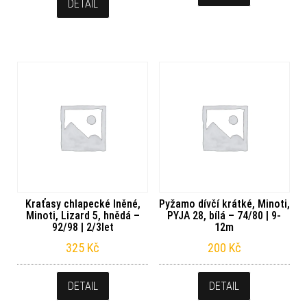
DETAIL
Kraťasy chlapecké lněné,
Pyžamo dívčí krátké, Minoti,
Minoti, Lizard 5, hnědá –
PYJA 28, bílá – 74/80 | 9-
92/98 | 2/3let
12m
325
Kč
200
Kč
DETAIL
DETAIL