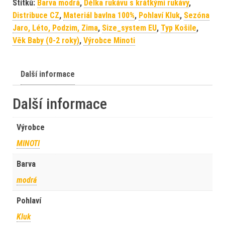
Štítků:
Barva modrá
,
Délka rukávu s krátkými rukávy
,
Distribuce CZ
,
Materiál bavlna 100%
,
Pohlaví Kluk
,
Sezóna
Jaro, Léto, Podzim, Zima
,
Size_system EU
,
Typ Košile
,
Věk Baby (0-2 roky)
,
Výrobce Minoti
Další informace
Další informace
Výrobce
MINOTI
Barva
modrá
Pohlaví
Kluk