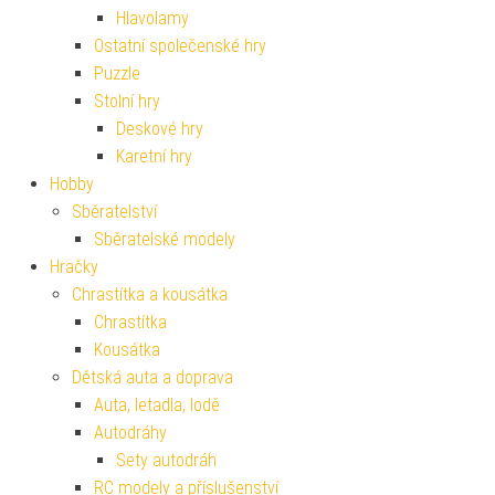
Hlavolamy
Ostatní společenské hry
Puzzle
Stolní hry
Deskové hry
Karetní hry
Hobby
Sběratelství
Sběratelské modely
Hračky
Chrastítka a kousátka
Chrastítka
Kousátka
Dětská auta a doprava
Auta, letadla, lodě
Autodráhy
Sety autodráh
RC modely a příslušenství