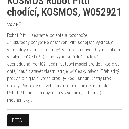
KOSMOS Robot Pitti
chodící, KOSMOS, W052921
242
Kč
Robot Pitti – sestavte, polepte a rozchoďte!
✅ Skutečný pohyb: Po sestavení Pitti sebejistě vykračuje
vpřed díky svému motoru. ✅ Kreativní úprava: Díky nálepkám
v balení může každý robot vypadat úplně jinak. ✅
Jednoduchá montáž: Ideální vstupní
model
pro děti, které se
chtějí naučit stavět vlastní stroje. ✅ Český návod: Přehledný
překlad a digitální verze přes QR kód usnadní každý krok
stavby. Postavte si svého prvního chodícího kamaráda
Robot Pitti není jen obyčejná stavebnice, je to malý
mechanický…
DETAIL