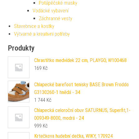
Potápěčské masky
Vodácké vybavení
Záchranné vesty
Stavebnice a kostky
Výtvarné a kreativní potřeby
Produkty
Chrastítko medvídek 22 cm, PLAYGO, W100468
169
Kč
Chlapecké barefoot tenisky BASE Brown Froddo
G3130260-1 hnědá - 34
1 744
Kč
Chlapecká celoroční obuv SATURNUS, Superfit,1-
009349-8000, modrá - 24
999
Kč
Krtečkova hudební dečka, WIKY, 170924