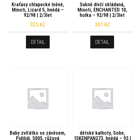
Kraťasy chlapecké lněné,
Sukně dívčí skládaná,
Minoti, Lizard 5, hnědá –
Minoti, ENCHANTED 10,
92/98 | 2/3let
holka – 92/98 | 2/3let
325
Kč
301
Kč
DETAIL
DETAIL
Baby zvířátko se závěsem,
dětské kalhoty, Sobe,
Pidilidi, 5005, růžová
15KENPAN273, hnědá – 92 |