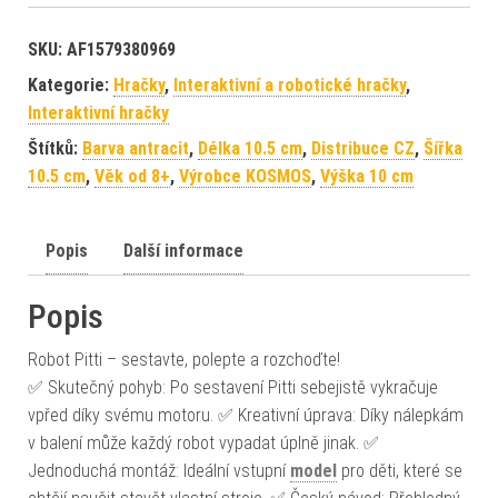
SKU:
AF1579380969
Kategorie:
Hračky
,
Interaktivní a robotické hračky
,
Interaktivní hračky
Štítků:
Barva antracit
,
Délka 10.5 cm
,
Distribuce CZ
,
Šířka
10.5 cm
,
Věk od 8+
,
Výrobce KOSMOS
,
Výška 10 cm
Popis
Další informace
Popis
Robot Pitti – sestavte, polepte a rozchoďte!
✅ Skutečný pohyb: Po sestavení Pitti sebejistě vykračuje
vpřed díky svému motoru. ✅ Kreativní úprava: Díky nálepkám
v balení může každý robot vypadat úplně jinak. ✅
Jednoduchá montáž: Ideální vstupní
model
pro děti, které se