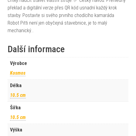
chtějí naučit stavět vlastní stroje. ✅ Český návod: Přehledný
překlad a digitální verze přes QR kód usnadní každý krok
stavby. Postavte si svého prvního chodícího kamaráda
Robot Pitti není jen obyčejná stavebnice, je to malý
mechanický…
Další informace
Výrobce
Kosmos
Délka
10.5 cm
Šířka
10.5 cm
Výška