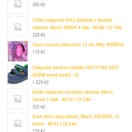
305
Kč
Tričko chlapecké POLO bavlněné s dlouhým
rukávem, Minoti, BROOK 4, kluk - 80/86 | 12-18m
228
Kč
Vejce rostoucí jednorožec 12 cm, Wiky, W000036
110
Kč
Chlapecké barefoot sandály PROTETIKA NERY
DENIM tmavě modrá - 35
1 029
Kč
Košile chlapecká s krátkým rukávem, Minoti,
Sunset 1, kluk - 86/92 | 18-24m
325
Kč
Svetr dívčí celopropínací, Minoti, SQUIRREL 10,
modrá - 86/92 | 18-24m
278
Kč