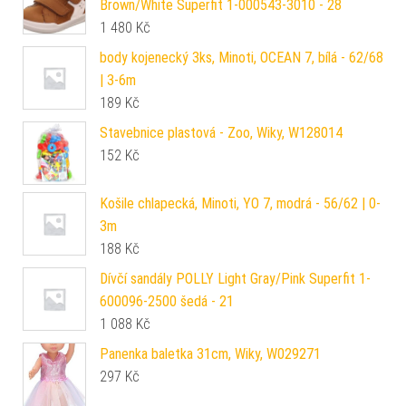
Brown/White Superfit 1-000543-3010 - 28
1 480
Kč
body kojenecký 3ks, Minoti, OCEAN 7, bílá - 62/68
| 3-6m
189
Kč
Stavebnice plastová - Zoo, Wiky, W128014
152
Kč
Košile chlapecká, Minoti, YO 7, modrá - 56/62 | 0-
3m
188
Kč
Dívčí sandály POLLY Light Gray/Pink Superfit 1-
600096-2500 šedá - 21
1 088
Kč
Panenka baletka 31cm, Wiky, W029271
297
Kč