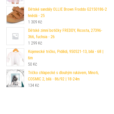
Dětské sandály OLLIE Brown Froddo G2150186-2
hnědá - 25
1 309
Kč
Dětské zimní botičky FREDDY, Ricosta, 27396-
366, fuchsia - 26
1 299
Kč
Kojenecké tričko, Pidilidi, 950521-13, bílá - 68 |
6m
50
Kč
Tričko chlapecké s dlouhým rukávem, Minoti,
COSMIC 2, bílá - 86/92 | 18-24m
134
Kč