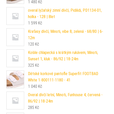
1 480
Kč
overal lyžařský zimní dívčí, Pidilidi, PD1134-01,
holka - 128 | 8let
1 599
Kč
Kraťasy dívčí, Minoti, vibe 8, zelená - 68/80 | 6-
12m
120
Kč
Košile chlapecká s krátkým rukávem, Minoti,
Sunset 1, kluk - 86/92 | 18-24m
325
Kč
Dětské korkové pantofle Superfit FOOTBAD
White 1-800111-1180 - 41
1 040
Kč
Overal dívčí letní, Minoti, Funhouse 4, červená -
86/92 | 18-24m
285
Kč