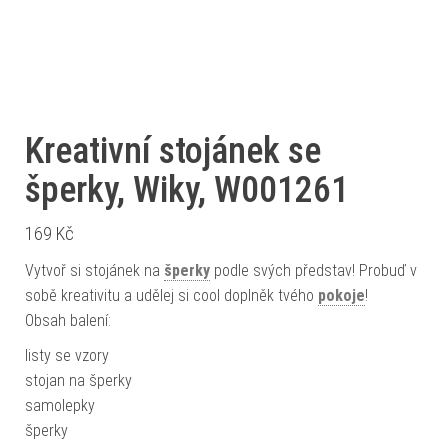
Kreativní stojánek se
šperky, Wiky, W001261
169
Kč
Vytvoř si stojánek na
šperky
podle svých představ! Probuď v
sobě kreativitu a udělej si cool doplněk tvého
pokoje
!
Obsah balení:
listy se vzory
stojan na šperky
samolepky
šperky