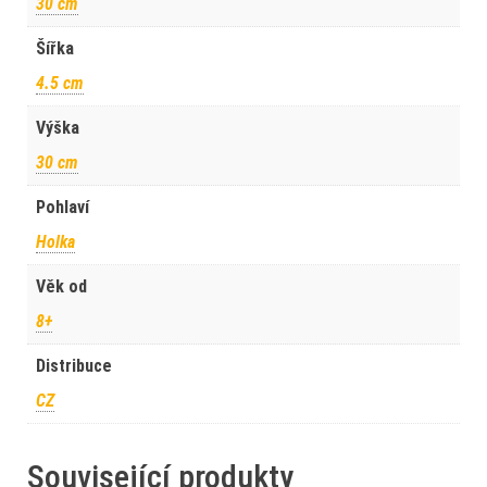
30 cm
Šířka
4.5 cm
Výška
30 cm
Pohlaví
Holka
Věk od
8+
Distribuce
CZ
Související produkty