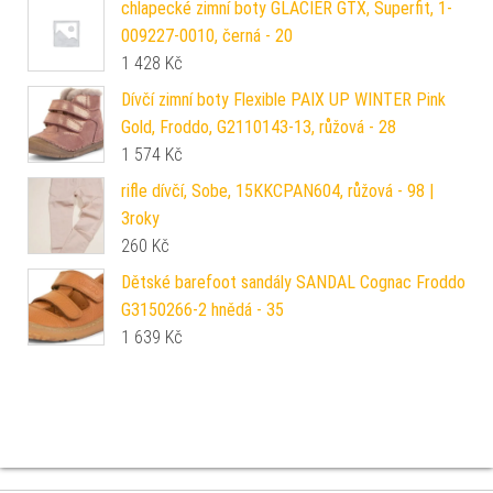
chlapecké zimní boty GLACIER GTX, Superfit, 1-
009227-0010, černá - 20
1 428
Kč
Dívčí zimní boty Flexible PAIX UP WINTER Pink
Gold, Froddo, G2110143-13, růžová - 28
1 574
Kč
rifle dívčí, Sobe, 15KKCPAN604, růžová - 98 |
3roky
260
Kč
Dětské barefoot sandály SANDAL Cognac Froddo
G3150266-2 hnědá - 35
1 639
Kč