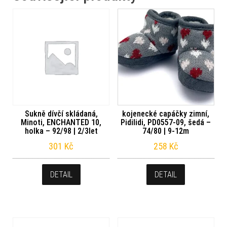
Sukně dívčí skládaná,
kojenecké capáčky zimní,
Minoti, ENCHANTED 10,
Pidilidi, PD0557-09, šedá –
holka – 92/98 | 2/3let
74/80 | 9-12m
301
Kč
258
Kč
DETAIL
DETAIL