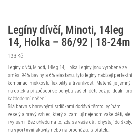
Legíny dívčí, Minoti, 14leg
14, Holka – 86/92 | 18-24m
138
Kč
Legíny dívčí, Minoti, 14leg 14, Holka Legíny jsou vyrobené ze
směsi 94% bavlny a 6% elastanu, tyto legíny nabízejí perfektní
kombinaci měkkosti, flexibility a trvanlivosti. Materiál je jemný
na dotek a přizpůsobí se pohybu vašich dětí, což je ideální pro
každodenní nošení.
Bílá barva s barevnými srdíčkami dodává těmto legínám
veselý a hravý vzhled, který si zamilují nejenom vaše děti, ale
i vy sami. Bez ohledu na to, zda se vaše děti chystají do školy,
na
sportovní
aktivity nebo na procházku s přáteli,…