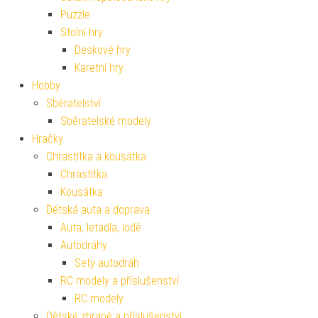
Puzzle
Stolní hry
Deskové hry
Karetní hry
Hobby
Sběratelství
Sběratelské modely
Hračky
Chrastítka a kousátka
Chrastítka
Kousátka
Dětská auta a doprava
Auta, letadla, lodě
Autodráhy
Sety autodráh
RC modely a příslušenství
RC modely
Dětské zbraně a příslušenství