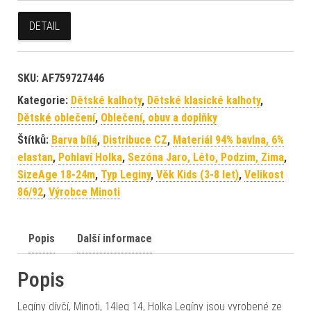
DETAIL
SKU:
AF759727446
Kategorie:
Dětské kalhoty
,
Dětské klasické kalhoty
,
Dětské oblečení
,
Oblečení, obuv a doplňky
Štítků:
Barva bílá
,
Distribuce CZ
,
Materiál 94% bavlna, 6%
elastan
,
Pohlaví Holka
,
Sezóna Jaro, Léto, Podzim, Zima
,
SizeAge 18-24m
,
Typ Leginy
,
Věk Kids (3-8 let)
,
Velikost
86/92
,
Výrobce Minoti
Popis
Další informace
Popis
Legíny dívčí, Minoti, 14leg 14, Holka Legíny jsou vyrobené ze