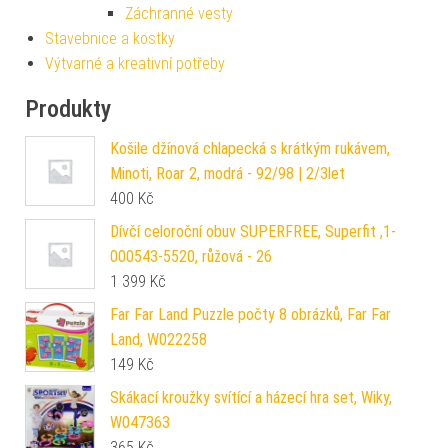
Záchranné vesty
Stavebnice a kostky
Výtvarné a kreativní potřeby
Produkty
Košile džínová chlapecká s krátkým rukávem,
Minoti, Roar 2, modrá - 92/98 | 2/3let
400
Kč
Dívčí celoroční obuv SUPERFREE, Superfit ,1-
000543-5520, růžová - 26
1 399
Kč
Far Far Land Puzzle počty 8 obrázků, Far Far
Land, W022258
149
Kč
Skákací kroužky svítící a házecí hra set, Wiky,
W047363
365
Kč