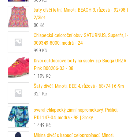
šaty dívčí letní, Minoti, BEACH 3, růžová - 92/98 |
2/3let
80
Kč
Chlapecká celoroční obuv SATURNUS, Superfit,1-
009349-8000, modrá - 24
999
Kč
Dívčí outdoorové boty na suchý zip Bugga ORZA
Pink B00206-03 - 38
1 199
Kč
Šaty dívčí, Minoti, BEE 4, růžová - 68/74 | 6-9m
321
Kč
overal chlapecký zimní nepromokavý, Pidilidi,
PD1147-04, modrá - 98 | 3roky
1 449
Kč
Mikina divčí s kapucí celopropínací, Minoti,