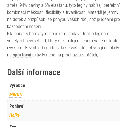
směsi 94% bavlny a 6% elastanu, tyto legíny nabízejí perfektní
kombinaci měkkosti, flexibility a trvanlivosti. Materiál je jemný
na dotek a přizpůsobí se pohybu vašich dětí, což je ideální pro
každodenní nošení.
Bílá barva s barevnými srdíčkami dodává těmto legínám
veselý a hravý vzhled, který si zamilují nejenom vaše děti, ale
i vy sami. Bez ohledu na to, zda se vaše děti chystají do školy,
na
sportovní
aktivity nebo na procházku s přáteli,…
Další informace
Výrobce
MINOTI
Pohlaví
Holka
Typ