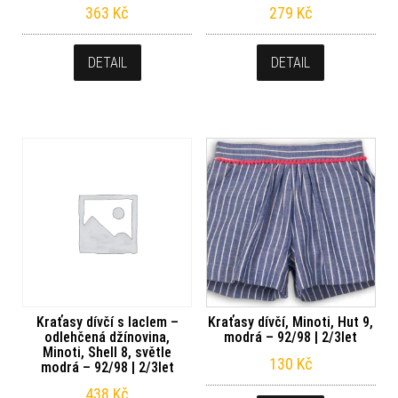
363
Kč
279
Kč
DETAIL
DETAIL
Kraťasy dívčí s laclem –
Kraťasy dívčí, Minoti, Hut 9,
odlehčená džínovina,
modrá – 92/98 | 2/3let
Minoti, Shell 8, světle
130
Kč
modrá – 92/98 | 2/3let
438
Kč