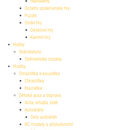
Hlavolamy
Ostatní společenské hry
Puzzle
Stolní hry
Deskové hry
Karetní hry
Hobby
Sběratelství
Sběratelské modely
Hračky
Chrastítka a kousátka
Chrastítka
Kousátka
Dětská auta a doprava
Auta, letadla, lodě
Autodráhy
Sety autodráh
RC modely a příslušenství