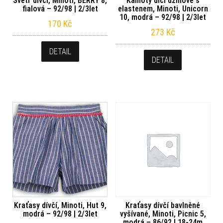
Svetr dívčí, Minoti, BERRY 8,
Kalhoty díčí džínové s
fialová – 92/98 | 2/3let
elastenem, Minoti, Unicorn
10, modrá – 92/98 | 2/3let
170
Kč
273
Kč
DETAIL
DETAIL
Kraťasy dívčí, Minoti, Hut 9,
Kraťasy dívčí bavlněné
modrá – 92/98 | 2/3let
vyšívané, Minoti, Picnic 5,
modrá – 86/92 | 18-24m