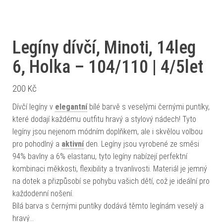
Legíny dívčí, Minoti, 14leg
6, Holka – 104/110 | 4/5let
200
Kč
Dívčí legíny v
elegantní
bílé barvě s veselými černými puntíky,
které dodají každému outfitu hravý a stylový nádech! Tyto
legíny jsou nejenom módním doplňkem, ale i skvělou volbou
pro pohodlný a
aktivní
den. Legíny jsou vyrobené ze směsi
94% bavlny a 6% elastanu, tyto legíny nabízejí perfektní
kombinaci měkkosti, flexibility a trvanlivosti. Materiál je jemný
na dotek a přizpůsobí se pohybu vašich dětí, což je ideální pro
každodenní nošení.
Bílá barva s černými puntíky dodává těmto legínám veselý a
hravý…