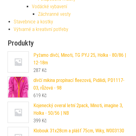
Vodácké vybavení
Záchranné vesty
Stavebnice a kostky
Výtvarné a kreativní potřeby
Produkty
Pyžamo dívčí, Minoti, TG PYJ 25, Holka - 80/86 |
12-18m
287
Kč
dívčí mikina propínací fleezová, Pidilidi, PD1117-
03, růžová - 98
619
Kč
Kojenecký overal letní 2pack, Minoti, imagine 3,
Holka - 50/56 | NB
399
Kč
Klobouk 31x28cm a plášť 75cm, Wiky, W003130