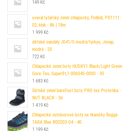
149
Kč
overal lyžařský zimní chlapecký, Pidilidi, PD1111-
02, kluk - 86 | 18m
1 999
Kč
dětské sandály J041/S modrá/tyrkys, Jonap,
modrá - 20
722
Kč
Chlapecké zimní boty HUSKY1 Black/Light Green
Gore-Tex, Superfit,1-006045-0000 - 30
1 683
Kč
Dětské zimní barefoot boty PRO-tex Protetika -
NUT BLACK - 36
1 419
Kč
Chlapecké outdoorové boty na tkaničky Bugga
TARA Blue B00203-04 - 40
1 199
Kč