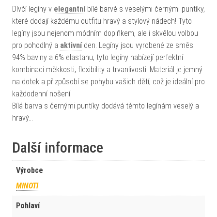
Dívčí legíny v
elegantní
bílé barvě s veselými černými puntíky,
které dodají každému outfitu hravý a stylový nádech! Tyto
legíny jsou nejenom módním doplňkem, ale i skvělou volbou
pro pohodlný a
aktivní
den. Legíny jsou vyrobené ze směsi
94% bavlny a 6% elastanu, tyto legíny nabízejí perfektní
kombinaci měkkosti, flexibility a trvanlivosti. Materiál je jemný
na dotek a přizpůsobí se pohybu vašich dětí, což je ideální pro
každodenní nošení.
Bílá barva s černými puntíky dodává těmto legínám veselý a
hravý…
Další informace
Výrobce
MINOTI
Pohlaví