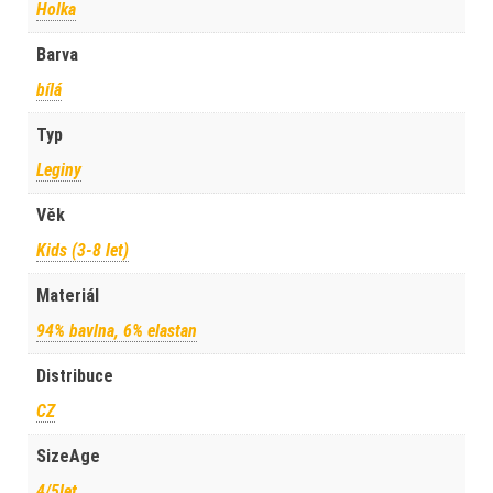
Holka
Barva
bílá
Typ
Leginy
Věk
Kids (3-8 let)
Materiál
94% bavlna, 6% elastan
Distribuce
CZ
SizeAge
4/5let