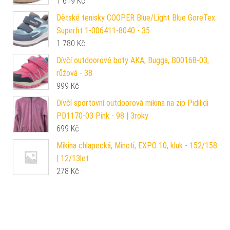
1 619
Kč
Dětské tenisky COOPER Blue/Light Blue GoreTex
Superfit 1-006411-8040 - 35
1 780
Kč
Dívčí outdoorové boty AKA, Bugga, B00168-03,
růžová - 38
999
Kč
Dívčí sportovní outdoorová mikina na zip Pidilidi
PD1170-03 Pink - 98 | 3roky
699
Kč
Mikina chlapecká, Minoti, EXPO 10, kluk - 152/158
| 12/13let
278
Kč