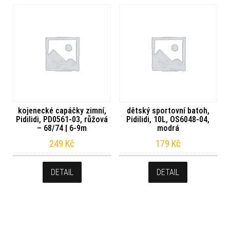
kojenecké capáčky zimní,
dětský sportovní batoh,
Pidilidi, PD0561-03, růžová
Pidilidi, 10L, OS6048-04,
– 68/74 | 6-9m
modrá
249
Kč
179
Kč
DETAIL
DETAIL