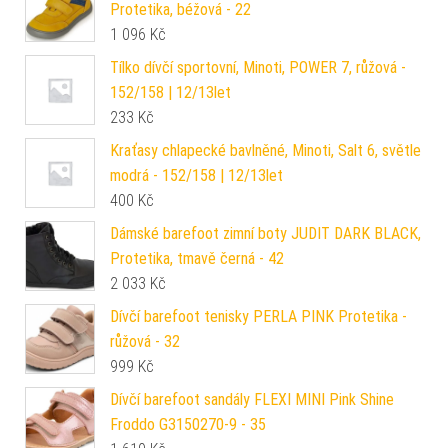
Protetika, béžová - 22
1 096
Kč
Tílko dívčí sportovní, Minoti, POWER 7, růžová -
152/158 | 12/13let
233
Kč
Kraťasy chlapecké bavlněné, Minoti, Salt 6, světle
modrá - 152/158 | 12/13let
400
Kč
Dámské barefoot zimní boty JUDIT DARK BLACK,
Protetika, tmavě černá - 42
2 033
Kč
Dívčí barefoot tenisky PERLA PINK Protetika -
růžová - 32
999
Kč
Dívčí barefoot sandály FLEXI MINI Pink Shine
Froddo G3150270-9 - 35