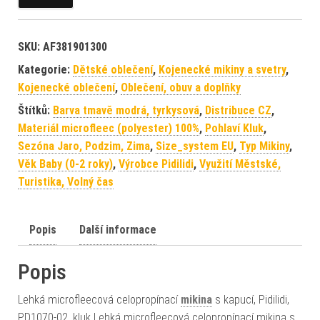
SKU:
AF381901300
Kategorie:
Dětské oblečení
,
Kojenecké mikiny a svetry
,
Kojenecké oblečení
,
Oblečení, obuv a doplňky
Štítků:
Barva tmavě modrá, tyrkysová
,
Distribuce CZ
,
Materiál microfleec (polyester) 100%
,
Pohlaví Kluk
,
Sezóna Jaro, Podzim, Zima
,
Size_system EU
,
Typ Mikiny
,
Věk Baby (0-2 roky)
,
Výrobce Pidilidi
,
Využití Městské,
Turistika, Volný čas
Popis
Další informace
Popis
Lehká microfleecová celopropínací
mikina
s kapucí, Pidilidi,
PD1070-02, kluk Lehká microfleecová celopropínací mikina s