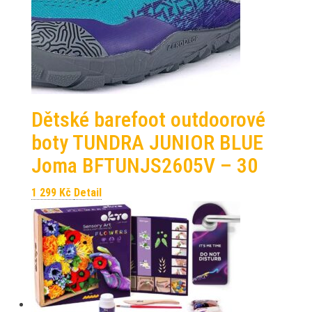
Dětské barefoot outdoorové
boty TUNDRA JUNIOR BLUE
Joma BFTUNJS2605V – 30
1 299
Kč
Detail