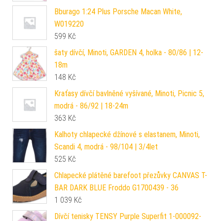
Bburago 1:24 Plus Porsche Macan White,
W019220
599
Kč
šaty dívčí, Minoti, GARDEN 4, holka - 80/86 | 12-
18m
148
Kč
Kraťasy dívčí bavlněné vyšívané, Minoti, Picnic 5,
modrá - 86/92 | 18-24m
363
Kč
Kalhoty chlapecké džínové s elastanem, Minoti,
Scandi 4, modrá - 98/104 | 3/4let
525
Kč
Chlapecké plátěné barefoot přezůvky CANVAS T-
BAR DARK BLUE Froddo G1700439 - 36
1 039
Kč
Dívčí tenisky TENSY Purple Superfit 1-000092-