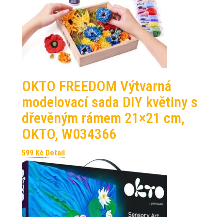
OKTO FREEDOM Výtvarná
modelovací sada DIY květiny s
dřevěným rámem 21×21 cm,
OKTO, W034366
599
Kč
Detail