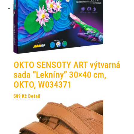
OKTO SENSOTY ART výtvarná
sada ”Lekníny” 30×40 cm,
OKTO, W034371
589
Kč
Detail