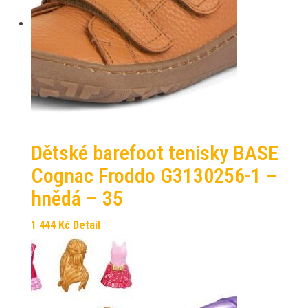
Dětské barefoot tenisky BASE
Cognac Froddo G3130256-1 –
hnědá – 35
1 444
Kč
Detail