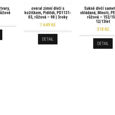
tvary,
overal zimní dívčí s
Sukně dívčí same
 růžová
kožíškem, Pidilidi, PD1131-
skládaná, Minoti, P
03, růžová – 98 | 3roky
růžová – 152/15
12/13let
1 649
Kč
318
Kč
DETAIL
DETAIL