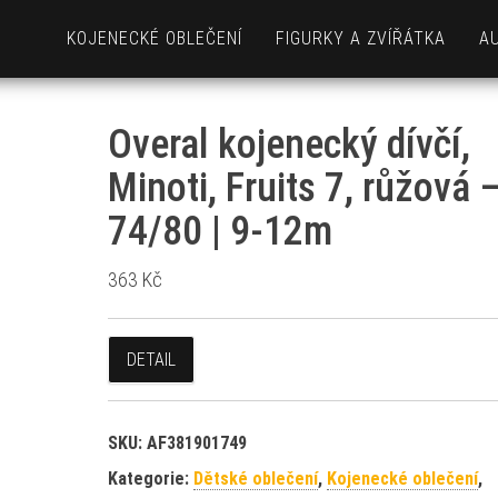
KOJENECKÉ OBLEČENÍ
FIGURKY A ZVÍŘÁTKA
A
Overal kojenecký dívčí,
Minoti, Fruits 7, růžová 
74/80 | 9-12m
363
Kč
DETAIL
SKU:
AF381901749
Kategorie:
Dětské oblečení
,
Kojenecké oblečení
,