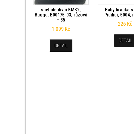
sněhule dívčí KMK2,
Baby hračka s 
Bugga, B00175-03, růžová
Pidilidi, 5004,
– 35
226
Kč
1 099
Kč
DETAIL
DETAIL