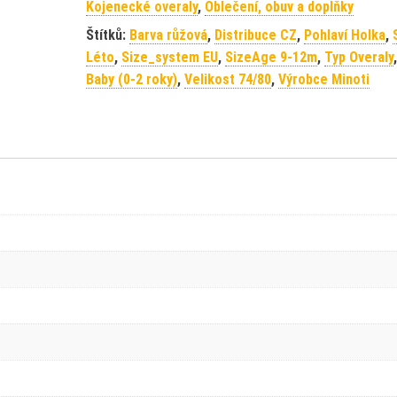
Kojenecké overaly
,
Oblečení, obuv a doplňky
Štítků:
Barva růžová
,
Distribuce CZ
,
Pohlaví Holka
,
Léto
,
Size_system EU
,
SizeAge 9-12m
,
Typ Overaly
Baby (0-2 roky)
,
Velikost 74/80
,
Výrobce Minoti