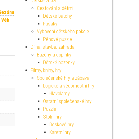
Dětské zboží
Cestování s dětmi
Sezóna
Dětské batohy
,
Věk
Fusaky
Vybavení dětského pokoje
Pěnové puzzle
Dílna, stavba, zahrada
Bazény a doplňky
Dětské bazénky
Filmy, knihy, hry
Společenské hry a zábava
Logické a vědomostní hry
Hlavolamy
Ostatní společenské hry
Puzzle
Stolní hry
Deskové hry
Karetní hry