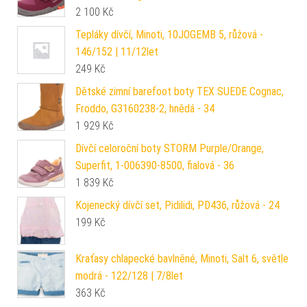
2 100
Kč
Tepláky dívčí, Minoti, 10JOGEMB 5, růžová -
146/152 | 11/12let
249
Kč
Dětské zimní barefoot boty TEX SUEDE Cognac,
Froddo, G3160238-2, hnědá - 34
1 929
Kč
Dívčí celoroční boty STORM Purple/Orange,
Superfit, 1-006390-8500, fialová - 36
1 839
Kč
Kojenecký dívčí set, Pidilidi, PD436, růžová - 24
199
Kč
Kraťasy chlapecké bavlněné, Minoti, Salt 6, světle
modrá - 122/128 | 7/8let
363
Kč