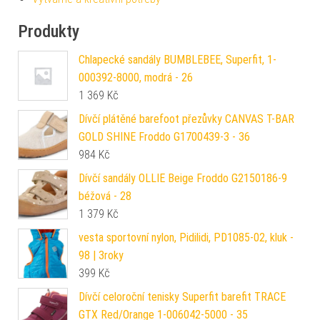
Produkty
Chlapecké sandály BUMBLEBEE, Superfit, 1-
000392-8000, modrá - 26
1 369
Kč
Dívčí plátěné barefoot přezůvky CANVAS T-BAR
GOLD SHINE Froddo G1700439-3 - 36
984
Kč
Dívčí sandály OLLIE Beige Froddo G2150186-9
béžová - 28
1 379
Kč
vesta sportovní nylon, Pidilidi, PD1085-02, kluk -
98 | 3roky
399
Kč
Dívčí celoroční tenisky Superfit barefit TRACE
GTX Red/Orange 1-006042-5000 - 35