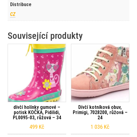
Distribuce
CZ
Související produkty
dívčí holínky gumové –
Dívčí kotníková obuv,
potisk KOČKA, Pidilidi,
Primigi, 7028200, růžová –
PL0095-03, růžová – 34
24
499
Kč
1 036
Kč