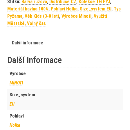
Štítků:
Barva růžová
,
Distribuce CZ
,
Kolekce TG PYJ
,
Materiál bavlna 100%
,
Pohlaví Holka
,
Size_system EU
,
Typ
Pyžama
,
Věk Kids (3-8 let)
,
Výrobce Minoti
,
Využití
Městské, Volný čas
Další informace
Další informace
Výrobce
MINOTI
Size_system
EU
Pohlaví
Holka