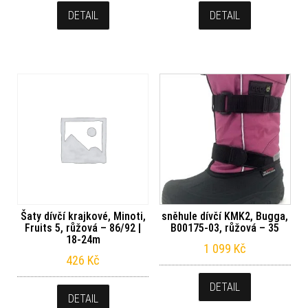
DETAIL
DETAIL
Šaty dívčí krajkové, Minoti,
sněhule dívčí KMK2, Bugga,
Fruits 5, růžová – 86/92 |
B00175-03, růžová – 35
18-24m
1 099
Kč
426
Kč
DETAIL
DETAIL