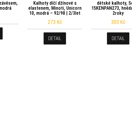
 závěsem,
Kalhoty díčí džínové s
dětské kalhoty, S
, modrá
elastenem, Minoti, Unicorn
15KENPAN273, hnědá
10, modrá – 92/98 | 2/3let
2roky
273
Kč
303
Kč
DETAIL
DETAIL