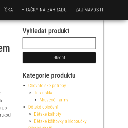
UTÍČKA
HRAČKY NA ZAHRADU
ZAJÍMAVOSTI
Vyhledat produkt
Vyhledávání
rem
Kategorie produktu
Chovatelské potřeby
Teraristika
é.
Mravenčí farmy
i.
Dětské oblečení
i po
Dětské kalhoty
rukou!
Dětské kšiltovky a kloboučky