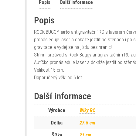
Popis
Další informace
Popis
ROCK BUGGY
auto
antigravitační RC s laserem červe
pronásleduje laser a dokáže jezdit po stěnách i po 
gravitace a vydej se na jízdu bez hranic!
Střihni si závod s Rock Buggy antigravitačním RC 
Autíčko pronásleduje laser a dokáže jezdit po stěnách
Velikost 15 cm,
Doporučený věk: od 6 let
Další informace
Výrobce
Wiky RC
Délka
27.5 cm
Šířka
21 cm