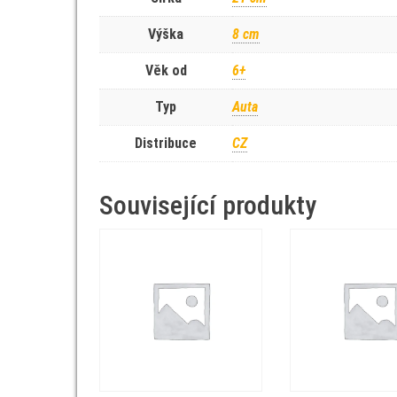
Výška
8 cm
Věk od
6+
Typ
Auta
Distribuce
CZ
Související produkty