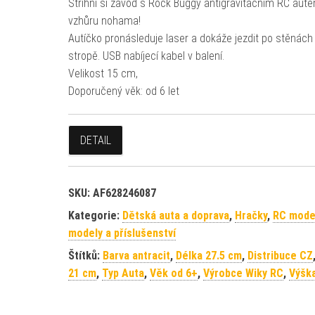
Střihni si závod s Rock Buggy antigravitačním RC aut
vzhůru nohama!
Autíčko pronásleduje laser a dokáže jezdit po stěnách 
stropě. USB nabíjecí kabel v balení.
Velikost 15 cm,
Doporučený věk: od 6 let
DETAIL
SKU:
AF628246087
Kategorie:
Dětská auta a doprava
,
Hračky
,
RC mode
modely a příslušenství
Štítků:
Barva antracit
,
Délka 27.5 cm
,
Distribuce CZ
21 cm
,
Typ Auta
,
Věk od 6+
,
Výrobce Wiky RC
,
Výšk