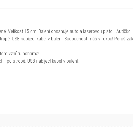
né. Velikost 15 cm. Balení obsahuje auto a laserovou pistoli. Autíčko
stropě. USB nabíjecí kabel v balení. Budoucnost máš v rukou! Poruš zá
autem vzhůru nohama!
 i po stropě. USB nabíjecí kabel v balení.