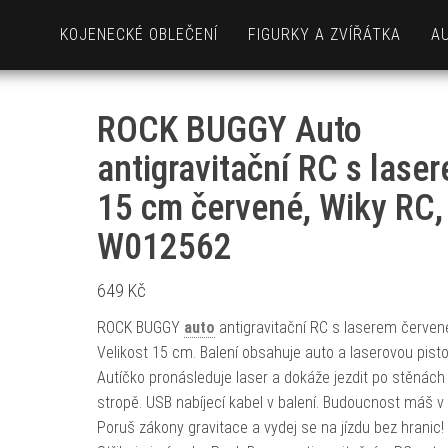
KOJENECKÉ OBLEČENÍ
FIGURKY A ZVÍŘÁTKA
A
ROCK BUGGY Auto
antigravitační RC s lase
15 cm červené, Wiky RC,
W012562
649
Kč
ROCK BUGGY
auto
antigravitační RC s laserem červen
Velikost 15 cm. Balení obsahuje auto a laserovou pistol
Autíčko pronásleduje laser a dokáže jezdit po stěnách 
stropě. USB nabíjecí kabel v balení. Budoucnost máš v 
Poruš zákony gravitace a vydej se na jízdu bez hranic!