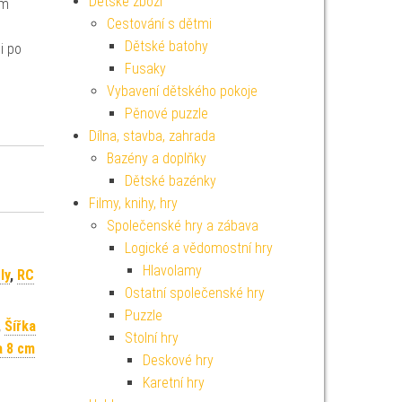
Dětské zboží
em
Cestování s dětmi
Dětské batohy
i po
Fusaky
Vybavení dětského pokoje
Pěnové puzzle
Dílna, stavba, zahrada
Bazény a doplňky
Dětské bazénky
Filmy, knihy, hry
Společenské hry a zábava
Logické a vědomostní hry
Hlavolamy
ly
,
RC
Ostatní společenské hry
Puzzle
,
Šířka
Stolní hry
a 8 cm
Deskové hry
Karetní hry