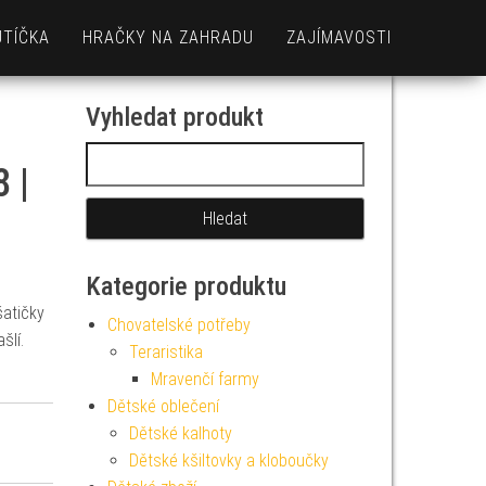
UTÍČKA
HRAČKY NA ZAHRADU
ZAJÍMAVOSTI
Vyhledat produkt
Vyhledávání
 |
Kategorie produktu
šatičky
Chovatelské potřeby
šlí.
Teraristika
Mravenčí farmy
Dětské oblečení
Dětské kalhoty
Dětské kšiltovky a kloboučky