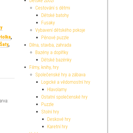
Dětské zboží
Cestování s dětmi
Dětské batohy
Fusaky
ky
Vybavení dětského pokoje
 Holka
,
Pěnové puzzle
Šaty
,
Dílna, stavba, zahrada
Bazény a doplňky
Dětské bazénky
Filmy, knihy, hry
Společenské hry a zábava
Logické a vědomostní hry
Hlavolamy
Ostatní společenské hry
arva:
Puzzle
Stolní hry
Deskové hry
Karetní hry