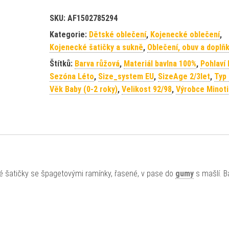
SKU:
AF1502785294
Kategorie:
Dětské oblečení
,
Kojenecké oblečení
,
Kojenecké šatičky a sukně
,
Oblečení, obuv a doplň
Štítků:
Barva růžová
,
Materiál bavlna 100%
,
Pohlaví
Sezóna Léto
,
Size_system EU
,
SizeAge 2/3let
,
Typ 
Věk Baby (0-2 roky)
,
Velikost 92/98
,
Výrobce Minoti
ové šatičky se špagetovými ramínky, řasené, v pase do
gumy
s mašlí. B