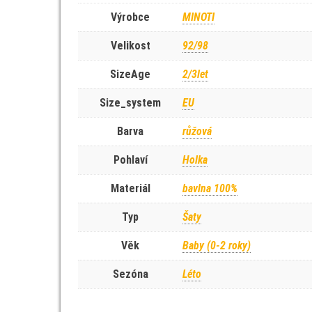
Výrobce
MINOTI
Velikost
92/98
SizeAge
2/3let
Size_system
EU
Barva
růžová
Pohlaví
Holka
Materiál
bavlna 100%
Typ
Šaty
Věk
Baby (0-2 roky)
Sezóna
Léto