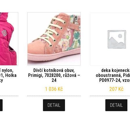
 nylon,
Dívčí kotníková obuv,
deka kojeneck
01, Holka
Primigi, 7028200, růžová –
oboustranná, Pidil
ky
24
PD0977-24, vzo
1 036
Kč
207
Kč
DETAIL
DETAIL