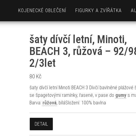
KOJENECKÉ OBLEČENÍ
FIGURKY A ZVÍŘÁTKA
A
šaty dívčí letní, Minoti,
BEACH 3, růžová – 92/98
2/3let
80
Kč
šaty dívčí letní Minoti BEACH 3 Dívčí bavlněné plážové 
se špagetovými ramínky, řasené, v pase do
gumy
s ma
Barva:
růžová
, bíláSložení: 100% bavlna
DETAIL