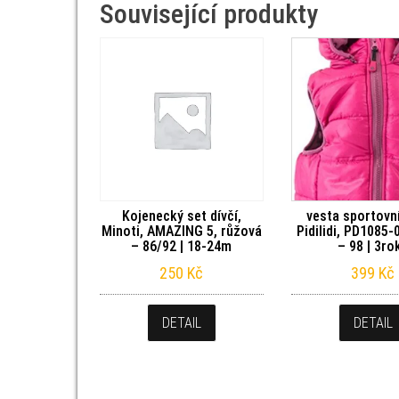
Související produkty
Kojenecký set dívčí,
vesta sportovní
Minoti, AMAZING 5, růžová
Pidilidi, PD1085-
– 86/92 | 18-24m
– 98 | 3ro
250
Kč
399
Kč
DETAIL
DETAIL