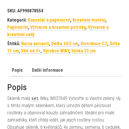
SKU:
AF990878554
Kategorií:
Kancelář a papírnictví
,
Kreativní tvoření
,
Papírnictví
,
Výtvarné a kreativní potřeby
,
Výtvarné a
kreativní sady
Štítků:
Barva antracit
,
Délka 34.5 cm
,
Distribuce CZ
,
Šířka
11 cm
,
Věk od 3+
,
Výrobce WIKY
,
Výška 33 cm
Popis
Další informace
Popis
Skleník malý
set
, Wiky, W037649 Vytvořte si vlastní zelený ráj
s tímto malým skleníkem, který umožní dětem pěstovat
rostlinky a objevovat kouzlo zahradničení. Ideální pro malé
zahradníky, kteří chtějí vidět, jak jejich rostliny rostou.
Obsahuje skleník, 6 květináčů, 4x zeminu, semena, 6 cedulek,