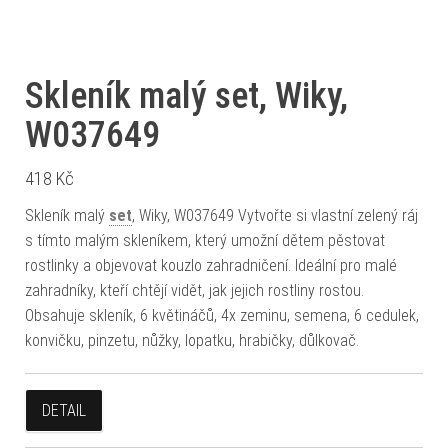
Skleník malý set, Wiky,
W037649
418
Kč
Skleník malý
set
, Wiky, W037649 Vytvořte si vlastní zelený ráj
s tímto malým skleníkem, který umožní dětem pěstovat
rostlinky a objevovat kouzlo zahradničení. Ideální pro malé
zahradníky, kteří chtějí vidět, jak jejich rostliny rostou.
Obsahuje skleník, 6 květináčů, 4x zeminu, semena, 6 cedulek,
konvičku, pinzetu, nůžky, lopatku, hrabičky, důlkovač.
DETAIL