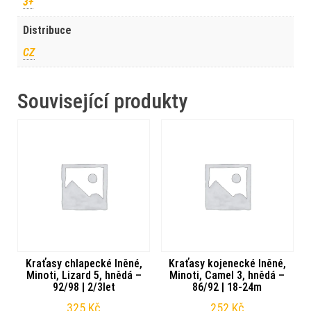
3+
Distribuce
CZ
Související produkty
Kraťasy chlapecké lněné,
Kraťasy kojenecké lněné,
Minoti, Lizard 5, hnědá –
Minoti, Camel 3, hnědá –
92/98 | 2/3let
86/92 | 18-24m
325
Kč
252
Kč