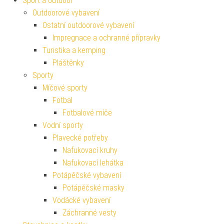
Sport a outdoor
Outdoorové vybavení
Ostatní outdoorové vybavení
Impregnace a ochranné přípravky
Turistika a kemping
Pláštěnky
Sporty
Míčové sporty
Fotbal
Fotbalové míče
Vodní sporty
Plavecké potřeby
Nafukovací kruhy
Nafukovací lehátka
Potápěčské vybavení
Potápěčské masky
Vodácké vybavení
Záchranné vesty