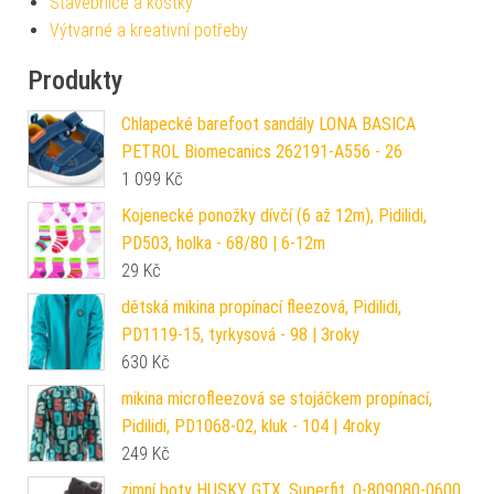
Stavebnice a kostky
Výtvarné a kreativní potřeby
Produkty
Chlapecké barefoot sandály LONA BASICA
PETROL Biomecanics 262191-A556 - 26
1 099
Kč
Kojenecké ponožky dívčí (6 až 12m), Pidilidi,
PD503, holka - 68/80 | 6-12m
29
Kč
dětská mikina propínací fleezová, Pidilidi,
PD1119-15, tyrkysová - 98 | 3roky
630
Kč
mikina microfleezová se stojáčkem propínací,
Pidilidi, PD1068-02, kluk - 104 | 4roky
249
Kč
zimní boty HUSKY GTX, Superfit, 0-809080-0600,