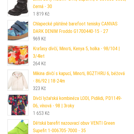
černá - 30
1 819
Kč
Chlapecké plátěné barefoot tenisky CANVAS
DARK DENIM Froddo G1700440-15 - 27
969
Kč
Kraťasy dívčí, Minoti, Kenya 5, holka - 98/104 |
3/4let
264
Kč
Mikina dívčí s kapucí, Minoti, 8GZTHRU 6, béžová
- 86/92 | 18-24m
323
Kč
Dívčí lyžařská kombinéza LODI, Pidilidi, PD1149-
06, vínová - 98 | 3roky
1 653
Kč
Dětská barefit nazouvací obuv VENTI Green
Supefit 1-006705-7000 - 35