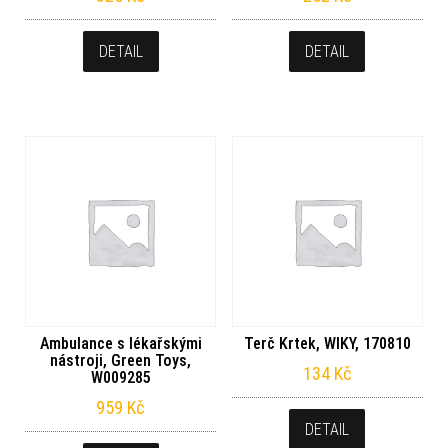
DETAIL
DETAIL
Ambulance s lékařskými
Terč Krtek, WIKY, 170810
nástroji, Green Toys,
134
Kč
W009285
959
Kč
DETAIL