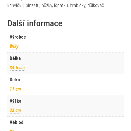
konvičku, pinzetu, nůžky, lopatku, hrabičky, důlkovač.
Další informace
Výrobce
Wiky
Délka
34.5 cm
Šířka
11 cm
Výška
33 cm
Věk od