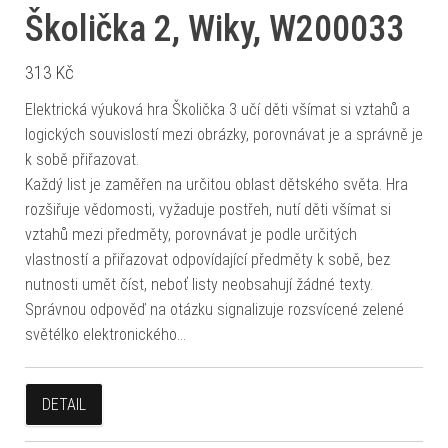
Školička 2, Wiky, W200033
313
Kč
Elektrická výuková hra Školička 3 učí děti všímat si vztahů a
logických souvislostí mezi obrázky, porovnávat je a správně je
k sobě přiřazovat.
Každý list je zaměřen na určitou oblast dětského světa. Hra
rozšiřuje vědomosti, vyžaduje postřeh, nutí děti všímat si
vztahů mezi předměty, porovnávat je podle určitých
vlastností a přiřazovat odpovídající předměty k sobě, bez
nutnosti umět číst, neboť listy neobsahují žádné texty.
Správnou odpověď na otázku signalizuje rozsvícené zelené
světélko elektronického…
DETAIL