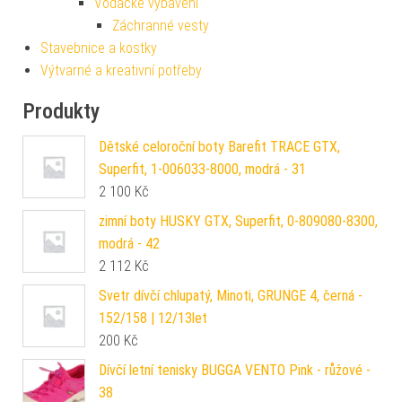
Vodácké vybavení
Záchranné vesty
Stavebnice a kostky
Výtvarné a kreativní potřeby
Produkty
Dětské celoroční boty Barefit TRACE GTX,
Superfit, 1-006033-8000, modrá - 31
2 100
Kč
zimní boty HUSKY GTX, Superfit, 0-809080-8300,
modrá - 42
2 112
Kč
Svetr dívčí chlupatý, Minoti, GRUNGE 4, černá -
152/158 | 12/13let
200
Kč
Dívčí letní tenisky BUGGA VENTO Pink - růžové -
38