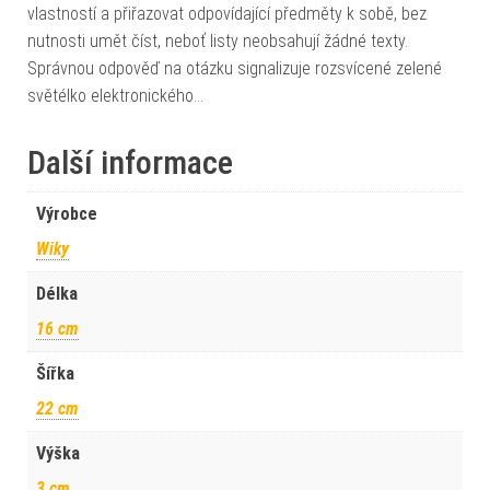
vlastností a přiřazovat odpovídající předměty k sobě, bez
nutnosti umět číst, neboť listy neobsahují žádné texty.
Správnou odpověď na otázku signalizuje rozsvícené zelené
světélko elektronického…
Další informace
Výrobce
Wiky
Délka
16 cm
Šířka
22 cm
Výška
3 cm