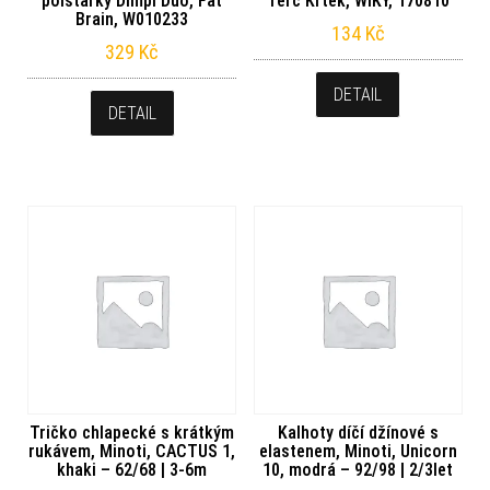
polštářky Dimpl Duo, Fat
Terč Krtek, WIKY, 170810
Brain, W010233
134
Kč
329
Kč
DETAIL
DETAIL
Tričko chlapecké s krátkým
Kalhoty díčí džínové s
rukávem, Minoti, CACTUS 1,
elastenem, Minoti, Unicorn
khaki – 62/68 | 3-6m
10, modrá – 92/98 | 2/3let