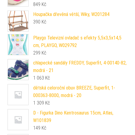
849
Kč
Houpačka dřevěná větší, Wiky, W201284
390
Kč
Playgo Televizní ovladač s efekty 5,5x3,5x14,5
cm, PLAYGO, W029792
299
Kč
chlapecké sandály FREDDY, Superfit, 4-00140-82,
modrá - 21
1 063
Kč
dětská celoroční obuv BREEZE, Superfit, 1-
000363-8000, modrá - 20
1 309
Kč
D - Figurka Dino Kentrosaurus 15cm, Atlas,
W101839
149
Kč