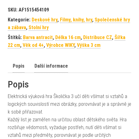
SKU:
AF1515454109
Kategorie:
Deskové hry
,
Filmy, knihy, hry
,
Společenské hry
a zábava
,
Stolní hry
Štítků:
Barva antracit
,
Délka 16 cm
,
Distribuce CZ
,
Šířka
22 cm
,
Věk od 4+
,
Výrobce WIKY
,
Výška 3 cm
Popis
Další informace
Popis
Elektrická výuková hra Školička 3 učí děti všímat si vztahů a
logických souvislostí mezi obrázky, porovnávat je a správně je
k sobě přiřazovat.
Každý list je zaměřen na určitou oblast dětského světa. Hra
rozšiřuje vědomosti, vyžaduje postřeh, nutí děti všímat si
vztahů mezi předměty, porovnávat je podle určitých