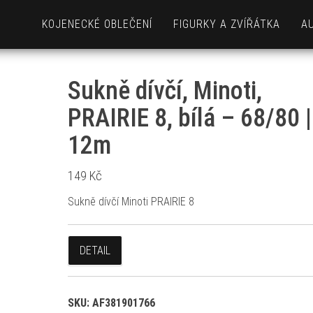
KOJENECKÉ OBLEČENÍ
FIGURKY A ZVÍŘÁTKA
A
Sukně dívčí, Minoti,
PRAIRIE 8, bílá – 68/80 |
12m
149
Kč
Sukně dívčí Minoti PRAIRIE 8
DETAIL
SKU:
AF381901766