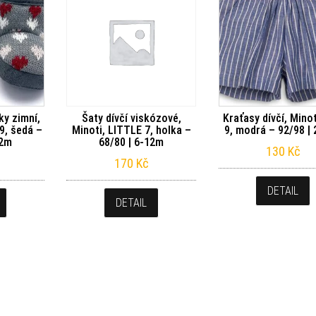
y zimní,
Šaty dívčí viskózové,
Kraťasy dívčí, Minot
09, šedá –
Minoti, LITTLE 7, holka –
9, modrá – 92/98 | 
12m
68/80 | 6-12m
130
Kč
170
Kč
DETAIL
DETAIL