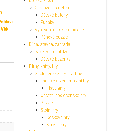
Dětské zboží
Cestování s dětmi
ky
Dětské batohy
Pohlaví
Fusaky
,
Věk
Vybavení dětského pokoje
Pěnové puzzle
Dílna, stavba, zahrada
Bazény a doplňky
Dětské bazénky
Filmy, knihy, hry
Společenské hry a zábava
Logické a vědomostní hry
Hlavolamy
Ostatní společenské hry
Puzzle
Stolní hry
Deskové hry
Karetní hry