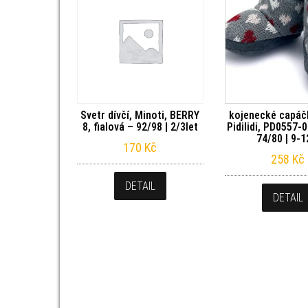
Svetr dívčí, Minoti, BERRY
kojenecké capáčk
8, fialová – 92/98 | 2/3let
Pidilidi, PD0557-
74/80 | 9-
170
Kč
258
Kč
DETAIL
DETAIL